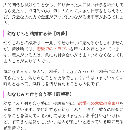
人間関係も良好なことから、知り合った人に良い仕事を紹介して
もらえたり、取引先の人に気に入られて大きな仕事をもらえるな
ど、身近な人の力で金運がアップにつながる出来事があるでしょ
う。
幼なじみと結婚する夢【凶夢】
幼なじみとの結婚は、一見、幸せな暗示に思えるかもしれません
が、夢診断では、
恋愛でのトラブル
を暗示す凶夢とされていま
す。恋人がいる人は、急にお付き合いがうまくいかなくなってし
まうことがありそうです。
気になる人がいる人は、相手と会えなくなったり、相手に恋人が
できたりと、落ち込むことがあるでしょう。今はうまくいかない
時期と思って、気持ちを切り替えることも大切です。
幼なじみと付き合う夢【願望夢】
幼なじみと付き合う夢は、夢診断では、
恋愛への意欲の高まり
を
意味しています。夢に出てきた幼なじみと、彼氏・彼女の関係に
なることを望んでいるわけではありません。相手はいないけれ
ど、すてきな恋愛がしたい、恋人が欲しいと思っている時に見る
願望夢です。