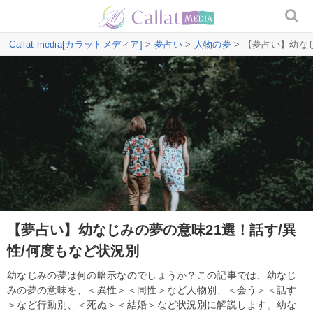
Callat media[カラットメディア]
>
夢占い
>
人物の夢
> 【夢占い】幼な
【夢占い】幼なじみの夢の意味21選！話す/異
性/何度もなど状況別
幼なじみの夢は何の暗示なのでしょうか？この記事では、幼なじ
みの夢の意味を、＜異性＞＜同性＞など人物別、＜会う＞＜話す
＞など行動別、＜死ぬ＞＜結婚＞など状況別に解説します。幼な