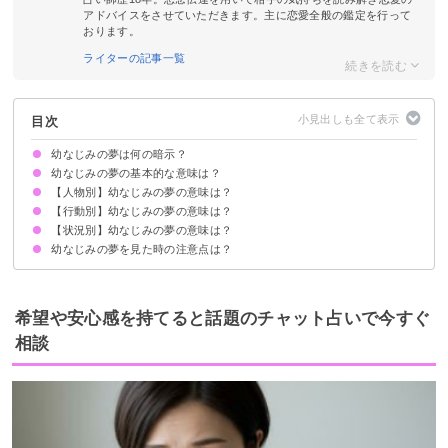
アドバイスをさせていただきます。主に恋愛全般の鑑定を行って
おります。
ライターの記事一覧
目次
幼なじみの夢は何の暗示？
幼なじみの夢の基本的な意味は？
【人物別】幼なじみの夢の意味は？
対人関係の象徴
何度も出てくるのは強い思いの暗示
状況によって意味が変わる
【行動別】幼なじみの夢の意味は？
幼なじみの異性の夢【吉夢】
幼なじみの同性の夢【吉夢】
【状況別】幼なじみの夢の意味は？
幼なじみと話す夢【吉夢】
幼なじみとハグする夢【警告夢】
幼なじみと会う夢【吉夢】
幼なじみと遊ぶ夢【吉夢】
幼なじみの家に行く夢【願望夢】
幼なじみと喧嘩する夢【凶夢】
幼なじみに告白する夢【願望夢】
幼なじみと手を繋ぐ夢【吉夢】
幼なじみとキスする夢【願望夢】
幼なじみと写真を撮る夢【願望夢】
幼なじみと浮気する夢【願望夢】
幼なじみの夢を見た時の注意点は？
幼なじみが死ぬ夢【吉夢】
幼なじみと結婚する夢【凶夢】
幼なじみと付き合う夢【願望夢】
幼なじみに告白される夢【警告夢】
幼なじみと旅行する夢【願望夢】
幼なじみとデートする夢【願望夢】
幼なじみの親と会う夢【吉夢】
幼なじみが病気になる夢【警告夢】
吉夢なら話さず警告夢や凶夢は人に話す
希望や安心感を持てると話題のチャット占いで今すぐ
相談