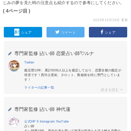
じみの夢を見た時の注意点も紹介するので参考にしてください。
( 4ページ目 )
2023年10月29日 更新
シェア
ツイート
シェア
専門家監修 |
占い師 恋愛占い師💘ルナ
Twitter
鑑定歴10年、累計5000人以上を鑑定しており、恋愛全般の鑑定が
得意です！西洋占星術、タロット、数秘術を特に専門としていま
す！
ライターの記事一覧
専門家監修 |
占い師 神代蓮
公式HP
X
Instagram
YouTube
占い師
占い師歴18年。思念伝達を用いて相手の気持ちを読み解き恋愛の