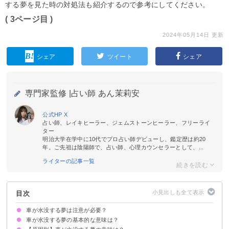
する夢を見た時の対処法も紹介するので参考にしてください。
( 3ページ目 )
2024年05月14日 更新
シェア
ツイート
シェア
専門家監修 |
占い師 あん茉莉安
公式HP
X
占い師、レイキヒーラー、ジェムストーンヒーラー、フリーライ
ター
明治大学在学中に10代でプロ占い師デビューし、鑑定歴は約20
年。ご先祖は陰陽師で、占い師、心理カウンセラーとして、...
ライターの記事一覧
目次
車が水没する夢は注意が必要？
車が水没する夢の基本的な意味は？