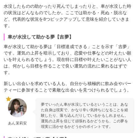
水没したものの助かったり死んでしまったりと、車が水没した時
の状況はどんなものでしたか。ここでは助かる・死ぬ・脱出な
ど、代表的な状況を8つピックアップして意味を紹介していきま
す。
車が水没して助かる夢【吉夢】
車が水没して助かる夢は「目標達成できる」ことを示す「吉夢」
です。運気の上昇を暗示しており、恋愛や仕事などの叶えたい願
いを叶えられるでしょう。現在特に目標や叶えたいことがない人
は、何かしら目標を作ることで良い運気の流れに乗れるはずで
す。
新しい出会いを求めている人も、自分から積極的に飲み会やパー
ティーに参加することで素敵な出会いを見つけられるでしょう。
夢でいったん車が水没しているということは、あな
た自身は現実で、かなり辛い気持ちになることを経
験したり、落ち込んだりしているかもしれません。
運気の上昇を信じて頑張れるかどうかも、この夢を
あん茉莉安
現実に活かせるかどうかのポイントです。