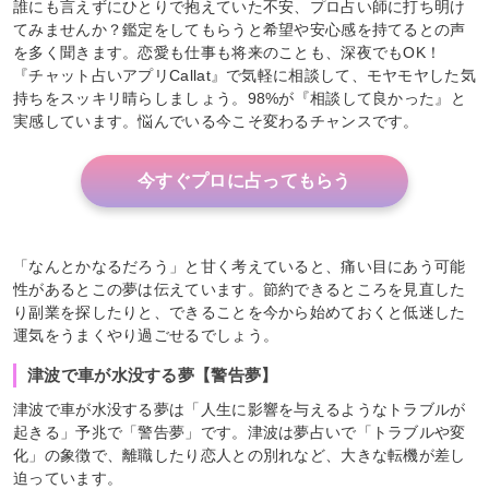
誰にも言えずにひとりで抱えていた不安、プロ占い師に打ち明け
てみませんか？鑑定をしてもらうと希望や安心感を持てるとの声
を多く聞きます。恋愛も仕事も将来のことも、深夜でもOK！
『チャット占いアプリCallat』で気軽に相談して、モヤモヤした気
持ちをスッキリ晴らしましょう。98%が『相談して良かった』と
実感しています。悩んでいる今こそ変わるチャンスです。
今すぐプロに占ってもらう
「なんとかなるだろう」と甘く考えていると、痛い目にあう可能
性があるとこの夢は伝えています。節約できるところを見直した
り副業を探したりと、できることを今から始めておくと低迷した
運気をうまくやり過ごせるでしょう。
津波で車が水没する夢【警告夢】
津波で車が水没する夢は「人生に影響を与えるようなトラブルが
起きる」予兆で「警告夢」です。津波は夢占いで「トラブルや変
化」の象徴で、離職したり恋人との別れなど、大きな転機が差し
迫っています。