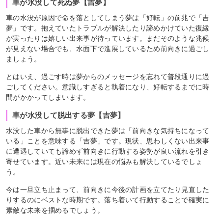
車が水没して死ぬ夢【吉夢】
車の水没が原因で命を落としてしまう夢は「好転」の前兆で「吉
夢」です。抱えていたトラブルが解決したり諦めかけていた復縁
が実ったりは嬉しい出来事が待っています。まだそのような兆候
が見えない場合でも、水面下で進展しているため前向きに過ごし
ましょう。
とはいえ、過ごす時は夢からのメッセージを忘れて普段通りに過
ごしてください。意識しすぎると執着になり、好転するまでに時
間がかかってしまいます。
車が水没して脱出する夢【吉夢】
水没した車から無事に脱出できた夢は「前向きな気持ちになって
いる」ことを意味する「吉夢」です。現状、思わしくない出来事
に遭遇していても諦めず前向きに行動する姿勢が良い流れを引き
寄せています。近い未来には現在の悩みも解決しているでしょ
う。
今は一旦立ち止まって、前向きに今後の計画を立てたり見直した
りするのにベストな時期です。落ち着いて行動することで確実に
素敵な未来を掴めるでしょう。