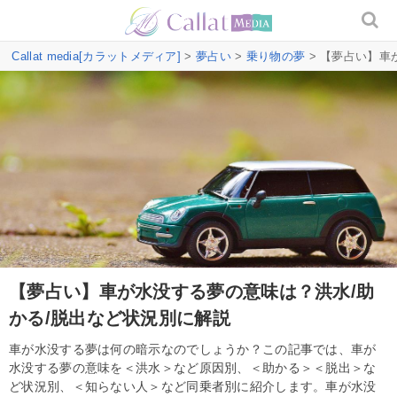
Callat media[カラットメディア]
>
夢占い
>
乗り物の夢
> 【夢占い】車
【夢占い】車が水没する夢の意味は？洪水/助
かる/脱出など状況別に解説
車が水没する夢は何の暗示なのでしょうか？この記事では、車が
水没する夢の意味を＜洪水＞など原因別、＜助かる＞＜脱出＞な
ど状況別、＜知らない人＞など同乗者別に紹介します。車が水没