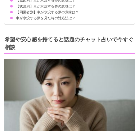
【原因別】車が水没する夢の意味は？
現実逃避したいという願望の表れ
原因/状況で意味が決まる
【状況別】車が水没する夢の意味は？
洪水で車が水没する夢【警告夢】
車が海に落ちて水没する夢【凶夢】
車が湖に落ちて水没する夢【凶夢】
大雨で車が水没する夢【凶夢】
台風で車が水没する夢【警告夢】
津波で車が水没する夢【警告夢】
【同乗者別】車が水没する夢の意味は？
車が水没して助かる夢【吉夢】
車が水没して死ぬ夢【吉夢】
車が水没して脱出する夢【吉夢】
車が水没して流される夢【警告夢】
車で水没して水の中を走る夢【吉夢】
車が水没して壊れる夢【警告夢】
車が水没して水の中を歩く夢【凶夢】
車が水没して探す夢【凶夢】
車が水没する夢を見た時の対処法は？
知らない人が乗った車が水没する夢【警告夢】
恋人が乗った車が水没する夢【吉夢】
友達が乗った車が水没する夢【凶夢】
家族が乗った車が水没する夢【警告夢】
現実にしっかり向き合い今後に活かす
警告夢や凶夢の内容を人に話す
希望や安心感を持てると話題のチャット占いで今すぐ
相談