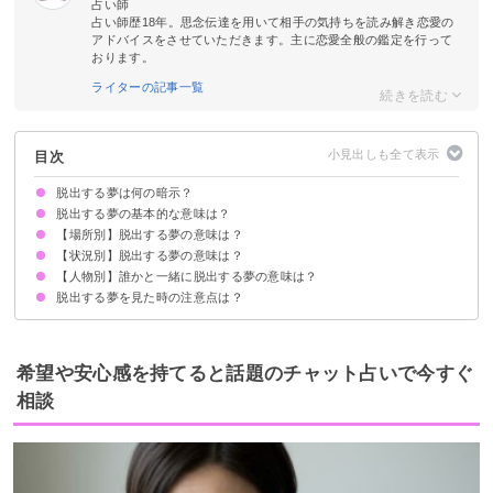
占い師
占い師歴18年。思念伝達を用いて相手の気持ちを読み解き恋愛の
アドバイスをさせていただきます。主に恋愛全般の鑑定を行って
おります。
ライターの記事一覧
目次
脱出する夢は何の暗示？
脱出する夢の基本的な意味は？
【場所別】脱出する夢の意味は？
現状を打破したい気持ちの表れ
初夢で見たら心機一転のチャンス
状況によって意味が決まる
【状況別】脱出する夢の意味は？
沈没する船から脱出する夢【吉夢】
部屋から脱出する夢【願望夢】
牢屋から脱出する夢【願望夢】
エレベーターから脱出する夢【警告夢】
学校から脱出する夢【願望夢】
迷路から脱出する夢【吉夢】
離島から脱出する夢【吉夢】
高いところから脱出する夢【吉夢】
職場から脱出する夢【警告夢】
【人物別】誰かと一緒に脱出する夢の意味は？
追いかけられて脱出する夢【警告夢】
脱出ゲームで脱出する夢【予知夢】
閉じ込められて脱出する夢【吉夢】
監禁されて脱出する夢【凶夢】
車が水没して脱出する夢【吉夢】
火事から脱出する夢【吉夢】
脱出に成功する夢【吉夢】
脱出に失敗する夢【凶夢】
脱出する夢を見た時の注意点は？
友達と脱出する夢【吉夢】
恋人と脱出する夢【吉夢】
知らない人と脱出する夢【吉夢】
親と脱出する夢【警告夢】
環境を変えてみたり新しいことに取り組んでみる
吉夢なら話さず警告夢や凶夢は人に話す
希望や安心感を持てると話題のチャット占いで今すぐ
相談