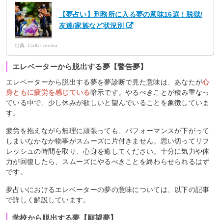
【夢占い】刑務所に入る夢の意味16選！脱獄/
友達/家族など状況別
出典: Callat media
エレベーターから脱出する夢【警告夢】
エレベーターから脱出する夢を夢診断で見た意味は、あなたが
心
身ともに疲労を感じている
暗示です。やるべきことが積み重なっ
ている中で、少し休みが欲しいと望んでいることを象徴していま
す。
疲労を抱えながら無理に頑張っても、パフォーマンスが下がって
しまいなかなか物事がスムーズに片付きません。思い切ってリフ
レッシュの時間を取り、心身を癒してください。十分に気力や体
力が回復したら、スムーズにやるべきことを終わらせられるはず
です。
夢占いにおけるエレベーターの夢の意味については、以下の記事
で詳しく解説しています。
学校から脱出する夢【願望夢】