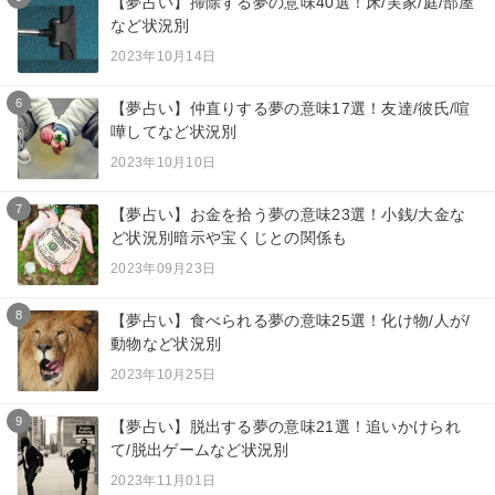
【夢占い】掃除する夢の意味40選！床/実家/庭/部屋
など状況別
2023年10月14日
6
【夢占い】仲直りする夢の意味17選！友達/彼氏/喧
嘩してなど状況別
2023年10月10日
7
【夢占い】お金を拾う夢の意味23選！小銭/大金な
ど状況別暗示や宝くじとの関係も
2023年09月23日
8
【夢占い】食べられる夢の意味25選！化け物/人が/
動物など状況別
2023年10月25日
9
【夢占い】脱出する夢の意味21選！追いかけられ
て/脱出ゲームなど状況別
2023年11月01日