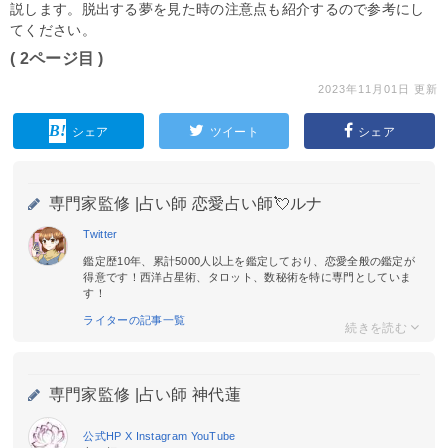
説します。脱出する夢を見た時の注意点も紹介するので参考にし
てください。
( 2ページ目 )
2023年11月01日 更新
シェア
ツイート
シェア
専門家監修 |
占い師 恋愛占い師💘ルナ
Twitter
鑑定歴10年、累計5000人以上を鑑定しており、恋愛全般の鑑定が
得意です！西洋占星術、タロット、数秘術を特に専門としていま
す！
ライターの記事一覧
専門家監修 |
占い師 神代蓮
公式HP
X
Instagram
YouTube