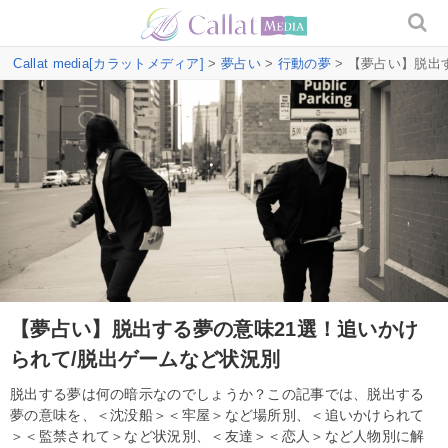
Callat media[カラットメディア]
>
夢占い
>
行動の夢
> 【夢占い】脱出
【夢占い】脱出する夢の意味21選！追いかけ
られて/脱出ゲームなど状況別
脱出する夢は何の暗示なのでしょうか？この記事では、脱出する
夢の意味を、＜沈没船＞＜牢屋＞など場所別、＜追いかけられて
＞＜監禁されて＞など状況別、＜友達＞＜恋人＞など人物別に解