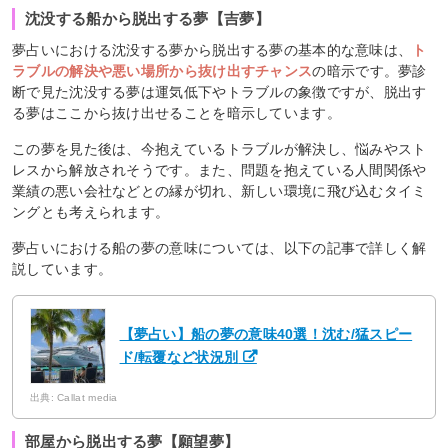
沈没する船から脱出する夢【吉夢】
夢占いにおける沈没する夢から脱出する夢の基本的な意味は、
ト
ラブルの解決や悪い場所から抜け出すチャンス
の暗示です。夢診
断で見た沈没する夢は運気低下やトラブルの象徴ですが、脱出す
る夢はここから抜け出せることを暗示しています。
この夢を見た後は、今抱えているトラブルが解決し、悩みやスト
レスから解放されそうです。また、問題を抱えている人間関係や
業績の悪い会社などとの縁が切れ、新しい環境に飛び込むタイミ
ングとも考えられます。
夢占いにおける船の夢の意味については、以下の記事で詳しく解
説しています。
【夢占い】船の夢の意味40選！沈む/猛スピー
ド/転覆など状況別
出典: Callat media
部屋から脱出する夢【願望夢】