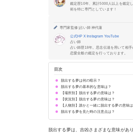
鑑定歴10年、累計5000人以上を鑑
術を特に専門としています！
専門家監修 |
占い師 神代蓮
公式HP
X
Instagram
YouTube
占い師
占い師歴18年。思念伝達を用いて相
恋愛全般の鑑定を行っております。
目次
脱出する夢は何の暗示？
脱出する夢の基本的な意味は？
【場所別】脱出する夢の意味は？
現状を打破したい気持ちの表れ
初夢で見たら心機一転のチャンス
状況によって意味が決まる
【状況別】脱出する夢の意味は？
沈没する船から脱出する夢【吉夢】
部屋から脱出する夢【願望夢】
牢屋から脱出する夢【願望夢】
エレベーターから脱出する夢【警告夢】
学校から脱出する夢【願望夢】
迷路から脱出する夢【吉夢】
離島から脱出する夢【吉夢】
高いところから脱出する夢【吉夢】
職場から脱出する夢【警告夢】
【人物別】誰かと一緒に脱出する夢の意味
追いかけられて脱出する夢【警告夢】
脱出ゲームで脱出する夢【予知夢】
閉じ込められて脱出する夢【吉夢】
監禁されて脱出する夢【凶夢】
車が水没して脱出する夢【吉夢】
火事から脱出する夢【吉夢】
脱出に成功する夢【吉夢】
脱出に失敗する夢【凶夢】
脱出する夢を見た時の注意点は？
友達と脱出する夢【吉夢】
恋人と脱出する夢【吉夢】
知らない人と脱出する夢【吉夢】
親と脱出する夢【警告夢】
環境を変えてみたり新しいことに取り組んでみる
吉夢なら話さず警告夢や凶夢は人に話す
脱出する夢は、吉凶さまざまな意味があ