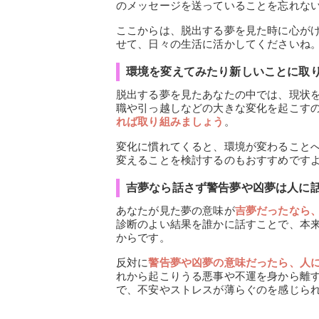
のメッセージを送っていることを忘れな
ここからは、脱出する夢を見た時に心が
せて、日々の生活に活かしてくださいね
環境を変えてみたり新しいことに取
脱出する夢を見たあなたの中では、現状
職や引っ越しなどの大きな変化を起こす
れば取り組みましょう
。
変化に慣れてくると、環境が変わること
変えることを検討するのもおすすめです
吉夢なら話さず警告夢や凶夢は人に
あなたが見た夢の意味が
吉夢だったなら
診断のよい結果を誰かに話すことで、本
からです。
反対に
警告夢や凶夢の意味だったら、人
れから起こりうる悪事や不運を身から離
で、不安やストレスが薄らぐのを感じら