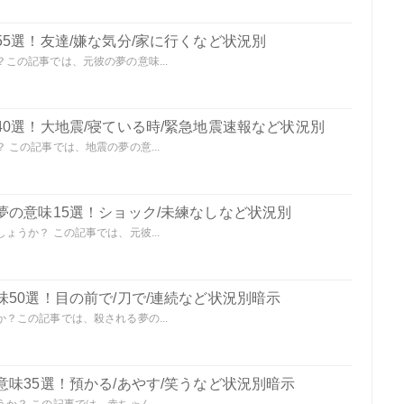
5選！友達/嫌な気分/家に行くなど状況別
この記事では、元彼の夢の意味...
0選！大地震/寝ている時/緊急地震速報など状況別
この記事では、地震の夢の意...
夢の意味15選！ショック/未練なしなど状況別
うか？ この記事では、元彼...
50選！目の前で/刀で/連続など状況別暗示
？この記事では、殺される夢の...
味35選！預かる/あやす/笑うなど状況別暗示