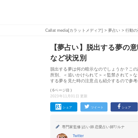
Callat media[カラットメディア]
>
夢占い
>
行動の
【夢占い】脱出する夢の意
など状況別
脱出する夢は何の暗示なのでしょうか？この
所別、＜追いかけられて＞＜監禁されて＞な
する夢を見た時の注意点も紹介するので参考
( 6ページ目 )
2023年11月01日 更新
シェア
ツイート
シェア
専門家監修 |
占い師 恋愛占い師💘ルナ
Twitter