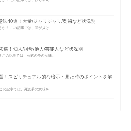
？ この記事では、赤ちゃん...
味40選！大量/ジャリジャリ/奥歯など状況別
？ この記事では、歯が抜け...
0選！知人/祖母/他人/芸能人など状況別
この記事では、葬式の夢の意味...
0選！スピリチュアル的な暗示・見た時のポイントを解
の記事では、死ぬ夢の意味を...