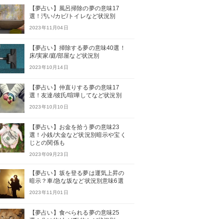
【夢占い】風呂掃除の夢の意味17
選！汚い/カビ/トイレなど状況別
2023年11月04日
【夢占い】掃除する夢の意味40選！
床/実家/庭/部屋など状況別
2023年10月14日
【夢占い】仲直りする夢の意味17
選！友達/彼氏/喧嘩してなど状況別
2023年10月10日
【夢占い】お金を拾う夢の意味23
選！小銭/大金など状況別暗示や宝く
じとの関係も
2023年09月23日
【夢占い】坂を登る夢は運気上昇の
暗示？車/急な坂など状況別意味6選
2023年11月01日
【夢占い】食べられる夢の意味25