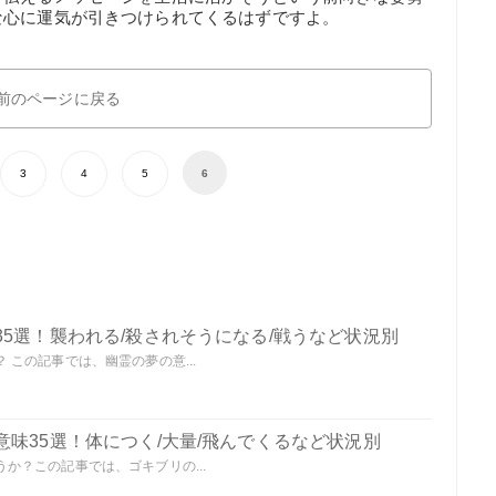
な心に運気が引きつけられてくるはずですよ。
前のページに戻る
3
4
5
6
5選！襲われる/殺されそうになる/戦うなど状況別
この記事では、幽霊の夢の意...
味35選！体につく/大量/飛んでくるなど状況別
か？この記事では、ゴキブリの...