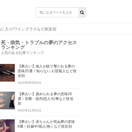
気に入り/ワイングラスなど状況別
死・病気・トラブルの夢のアクセス
ランキング
人気のある記事ランキング
【夢占い】他人が銃で撃たれる夢の
意味25選！知らない人/芸能人など状
況別
2023年09月26日
【夢占い】責められる夢の意味20
選！非難・批判/恋人/仕事など状況
別
2023年11月02日
【夢占い】赤ちゃんが死ぬ夢の意味
8選！妊娠中/他人/抱くなど状況別