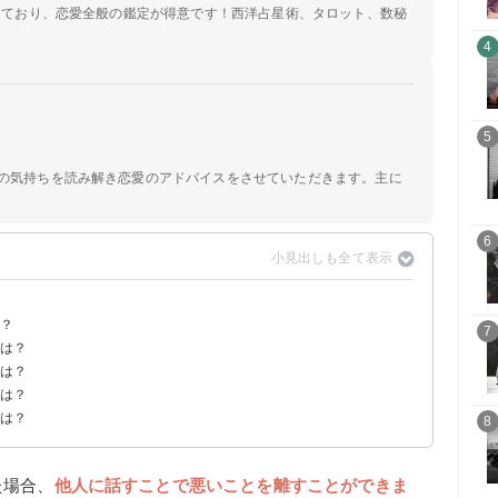
定しており、恋愛全般の鑑定が得意です！西洋占星術、タロット、数秘
4
5
手の気持ちを読み解き恋愛のアドバイスをさせていただきます。主に
6
は？
7
味は？
味は？
味は？
点は？
8
た場合、
他人に話すことで悪いことを離すことができま