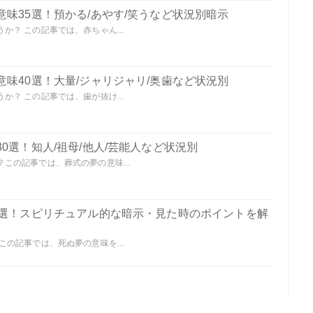
味35選！預かる/あやす/笑うなど状況別暗示
？ この記事では、赤ちゃん...
味40選！大量/ジャリジャリ/奥歯など状況別
？ この記事では、歯が抜け...
0選！知人/祖母/他人/芸能人など状況別
この記事では、葬式の夢の意味...
0選！スピリチュアル的な暗示・見た時のポイントを解
の記事では、死ぬ夢の意味を...