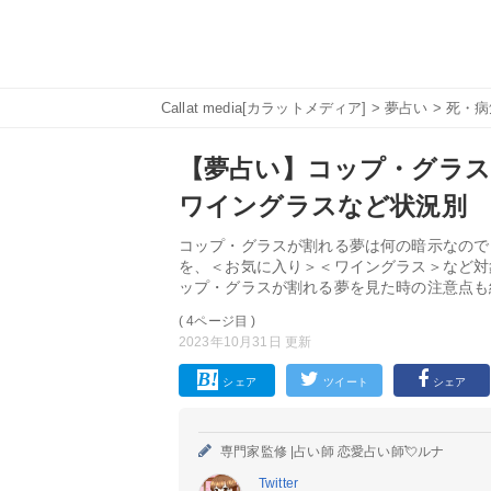
Callat media[カラットメディア]
>
夢占い
>
死・病
【夢占い】コップ・グラス
ワイングラスなど状況別
コップ・グラスが割れる夢は何の暗示なので
を、＜お気に入り＞＜ワイングラス＞など対
ップ・グラスが割れる夢を見た時の注意点も
( 4ページ目 )
2023年10月31日 更新
シェア
ツイート
シェア
専門家監修 |
占い師 恋愛占い師💘ルナ
Twitter