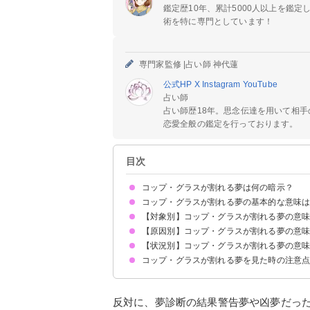
鑑定歴10年、累計5000人以上を鑑
術を特に専門としています！
専門家監修 |
占い師 神代蓮
公式HP
X
Instagram
YouTube
占い師
占い師歴18年。思念伝達を用いて相
恋愛全般の鑑定を行っております。
目次
コップ・グラスが割れる夢は何の暗示？
コップ・グラスが割れる夢の基本的な意味
【対象別】コップ・グラスが割れる夢の意
①トラブルの暗示
②精神的に追い詰められている暗示
状況によって意味が決まる
【原因別】コップ・グラスが割れる夢の意
お気に入りのコップが割れる夢【吉夢】
ワイングラスが割れる夢【凶夢】
コーヒーカップが割れる夢【凶夢】
【状況別】コップ・グラスが割れる夢の意
コップ・グラスを落として割れる夢【凶夢】
コップ・グラスを洗って割れる夢【凶夢】
コップ・グラスを自分で割る夢【予知夢】
コップ・グラスを他人が割る夢【凶夢】
コップ・グラスが割れる夢を見た時の注意
コップ・グラスが粉々に割れる夢【警告夢】
コップ・グラスが欠ける夢【警告夢】
コップ・グラスにヒビが入る夢【凶夢】
十分な休息を取る
吉夢なら話さず警告夢や凶夢は人に話す
反対に、夢診断の結果警告夢や凶夢だっ