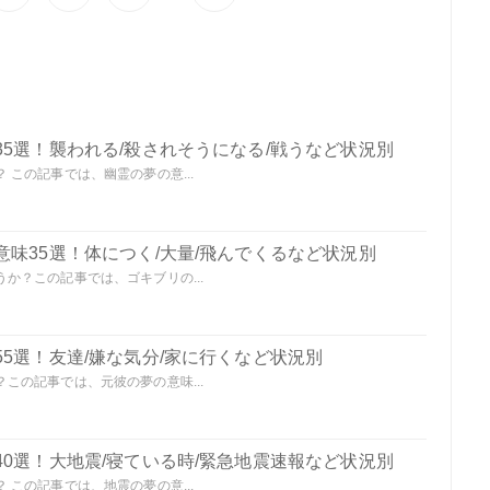
5選！襲われる/殺されそうになる/戦うなど状況別
この記事では、幽霊の夢の意...
味35選！体につく/大量/飛んでくるなど状況別
か？この記事では、ゴキブリの...
5選！友達/嫌な気分/家に行くなど状況別
この記事では、元彼の夢の意味...
0選！大地震/寝ている時/緊急地震速報など状況別
この記事では、地震の夢の意...