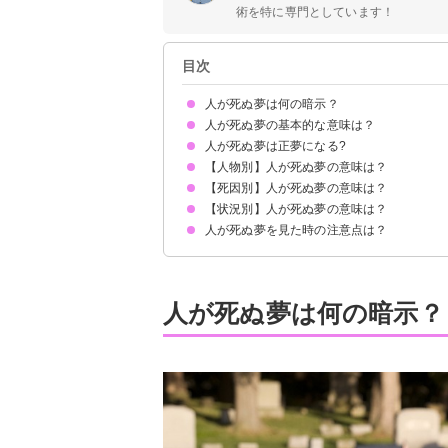
術を特に専門としています！
目次
人が死ぬ夢は何の暗示？
人が死ぬ夢の基本的な意味は？
人が死ぬ夢は正夢になる?
再生や幸運を暗示する吉夢
よく見る場合は深層心理からのメッセージ
初夢で見たら飛躍の年になる暗示
状況によって意味が決まる
【人物別】人が死ぬ夢の意味は？
正夢になる可能性は低い
【死因別】人が死ぬ夢の意味は？
自分が死ぬ夢【吉夢】
父親が死ぬ夢【吉夢】
母親が死ぬ夢【吉夢】
彼氏が死ぬ夢【吉夢】
彼女が死ぬ夢【吉夢】
知らない人（他人）が死ぬ夢【吉夢】
友達が死ぬ夢【吉夢】
子供が死ぬ夢【吉夢】
赤ちゃんが死ぬ夢【吉夢】
弟が死ぬ夢【吉夢】
妹が死ぬ夢【吉夢】
旦那が死ぬ夢【吉夢】
妻が死ぬ夢【吉夢】
好きな人が死ぬ夢【吉夢】
死んだ人が死ぬ夢【吉夢】
職場の人が死ぬ夢【吉夢】
嫌いな人が死ぬ夢【警告夢】
大切な人が死ぬ夢【吉夢】
【状況別】人が死ぬ夢の意味は？
人が自殺して死ぬ夢【吉夢】
人が交通事故で死ぬ夢【吉夢】
人が刺されて死ぬ夢【吉夢】
人が火事で死ぬ夢【吉夢】
人が災害で死ぬ夢【吉夢】
人が溺れて死ぬ夢【吉夢】
飛行機が墜落して人が死ぬ夢【吉夢】
人が病気で死ぬ夢【吉夢】
人が戦争で死ぬ夢【吉夢】
人がウイルスで死ぬ夢【吉夢】
人が死ぬ夢を見た時の注意点は？
人が大勢死ぬ夢【吉夢】
人が死んで葬式する夢【吉夢】
人が死ぬのを看取る夢【吉夢】
亡くなったと聞く夢【吉夢】
死体を見る夢【吉夢】
死んで生き返る夢【吉夢】
人が死んで火葬場にいる夢【吉夢】
吉夢なら人に話さない
警告夢や凶夢の内容を人に話す
人が死ぬ夢は何の暗示？