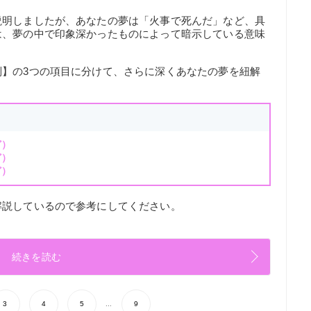
説明しましたが、あなたの夢は「火事で死んだ」など、具
は、夢の中で印象深かったものによって暗示している意味
別】の3つの項目に分けて、さらに深くあなたの夢を紐解
ど）
ど）
ど）
解説しているので参考にしてください。
続きを読む
3
4
5
...
9