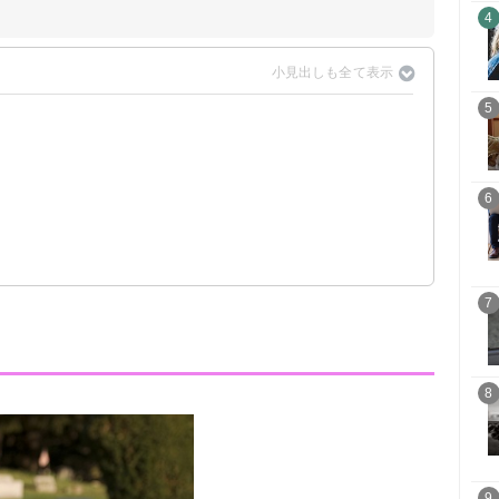
4
5
6
7
8
9