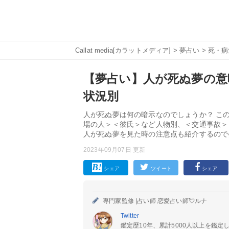
Callat media[カラットメディア]
>
夢占い
>
死・病
【夢占い】人が死ぬ夢の意味
状況別
人が死ぬ夢は何の暗示なのでしょうか？ こ
場の人＞＜彼氏＞など人物別、＜交通事故＞
人が死ぬ夢を見た時の注意点も紹介するので
2023年09月07日 更新
シェア
ツイート
シェア
専門家監修 |
占い師 恋愛占い師💘ルナ
Twitter
鑑定歴10年、累計5000人以上を鑑