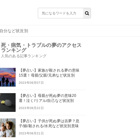
/自分など状況別
死・病気・トラブルの夢のアクセス
ランキング
人気のある記事ランキング
【夢占い】家族が殺される夢の意味
15選！母親/父親/兄弟など状況別
2023年09月07日
【夢占い】母親が死ぬ夢の意味20
選！泣く/リアル/自己など状況別
2023年08月22日
【夢占い】子供が死ぬ夢は吉夢？息
子/娘/殺される/水死など状況別意味
2023年08月21日