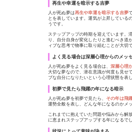
再生や幸運を暗示する吉夢
人が死ぬ夢は
再生や幸運を暗示する吉夢
とを表しています。運気が上昇している
うです。
ステップアップの時期を迎えています。
り、自分自身が変化したりと進むべき道
ィブな思考で物事に取り組むことが大切
よく見る場合は深層心理からのメッ
人が死ぬ夢をよく見る場合は、
深層心理
大切な夢なので、潜在意識が何度も見せ
ブな自分になりたいという心理状態を表
初夢で見たら飛躍の年になる暗示
人が死ぬ夢を初夢で見たら、
その年は飛
運勢全般を表し、どんな年になるのかメ
これまでに抱えていた問題や悩みから解
に恵まれステップアップする年になるで
状況によって意味が決まる