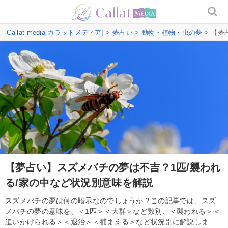
Callat media[カラットメディア]
>
夢占い
>
動物・植物・虫の夢
> 【夢
【夢占い】スズメバチの夢は不吉？1匹/襲われ
る/家の中など状況別意味を解説
スズメバチの夢は何の暗示なのでしょうか？この記事では、スズ
メバチの夢の意味を、＜1匹＞＜大群＞など数別、＜襲われる＞＜
追いかけられる＞＜退治＞＜捕まえる＞など状況別に解説しま