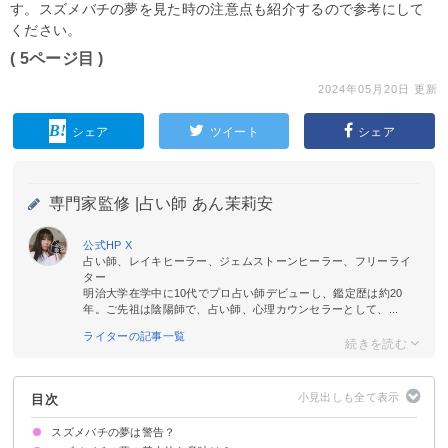
す。スズメバチの夢を見た時の注意点も紹介するので参考にして
ください。
( 5ページ目 )
2024年05月20日 更新
シェア
ツイート
シェア
専門家監修 |
占い師 あん茉莉安
公式HP
X
占い師、レイキヒーラー、ジェムストーンヒーラー、フリーライ
ター
明治大学在学中に10代でプロ占い師デビューし、鑑定歴は約20
年。ご先祖は陰陽師で、占い師、心理カウンセラーとして、...
ライターの記事一覧
目次
スズメバチの夢は警告？