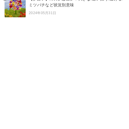
ミツバチなど状況別意味
2024年05月31日
9
【夢占い】黒猫の夢は運気上昇？子猫/抱っこ/たく
さん/2匹など状況別意味
2024年05月20日
10
【夢占い】動物に襲われる夢の意味31選！殺され
る/知らない人/家族など状況別
2023年09月15日
カテゴリー一覧
夢占い
ニュース
スピリチュアル
エンジェルナンバー