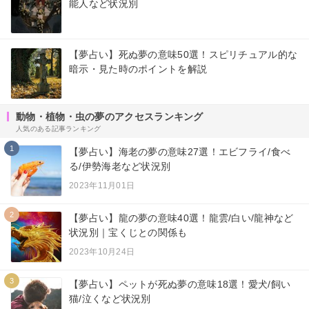
能人など状況別
【夢占い】死ぬ夢の意味50選！スピリチュアル的な
暗示・見た時のポイントを解説
動物・植物・虫の夢のアクセスランキング
人気のある記事ランキング
1
【夢占い】海老の夢の意味27選！エビフライ/食べ
る/伊勢海老など状況別
2023年11月01日
2
【夢占い】龍の夢の意味40選！龍雲/白い/龍神など
状況別｜宝くじとの関係も
2023年10月24日
3
【夢占い】ペットが死ぬ夢の意味18選！愛犬/飼い
猫/泣くなど状況別