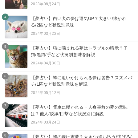
2023年08月24日
4
【夢占い】白い犬の夢は運気UP？大きい/懐かれ
る/2匹など状況別意味
2024年03月22日
5
【夢占い】猫に噛まれる夢はトラブルの暗示？子
猫/黒猫/手など状況別意味を解説
2024年04月30日
6
【夢占い】蜂に追いかけられる夢は警告？スズメバ
チ/1匹など状況別意味を解説
2024年05月12日
7
【夢占い】電車に轢かれる・人身事故の夢の意味
は？他人/脱線/目撃など状況別に解説
2024年03月24日
8
【夢占い】蜂の夢は吉夢？大きな/追い払う/逃げる/