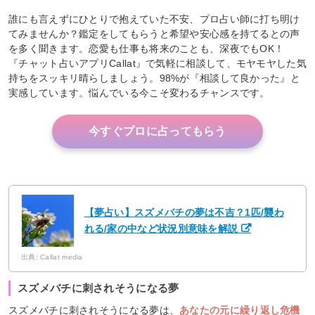
誰にも言えずにひとりで抱えていた不安、プロ占い師に打ち明け
てみませんか？鑑定をしてもらうと希望や安心感を持てるとの声
を多く聞きます。恋愛も仕事も将来のことも、深夜でもOK！
『チャット占いアプリCallat』で気軽に相談して、モヤモヤした気
持ちをスッキリ晴らしましょう。98%が『相談して良かった』と
実感しています。悩んでいる今こそ変わるチャンスです。
今すぐプロに占ってもらう
【夢占い】スズメバチの夢は不吉？1匹/襲わ
れる/家の中など状況別意味を解説
出典: Callat media
スズメバチに刺されそうになる夢
スズメバチに刺されそうになる夢は、
あなたの元に繰り返し危機