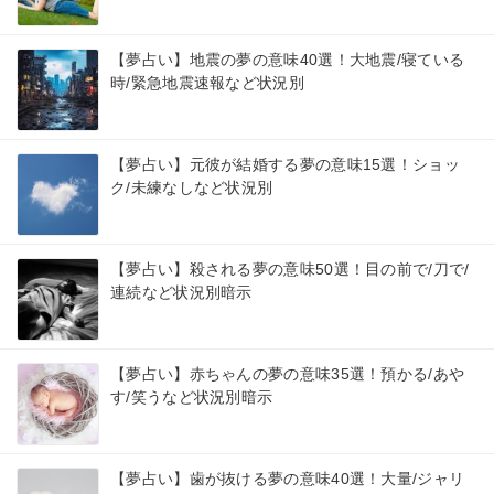
【夢占い】地震の夢の意味40選！大地震/寝ている
時/緊急地震速報など状況別
【夢占い】元彼が結婚する夢の意味15選！ショッ
ク/未練なしなど状況別
【夢占い】殺される夢の意味50選！目の前で/刀で/
連続など状況別暗示
【夢占い】赤ちゃんの夢の意味35選！預かる/あや
す/笑うなど状況別暗示
【夢占い】歯が抜ける夢の意味40選！大量/ジャリ