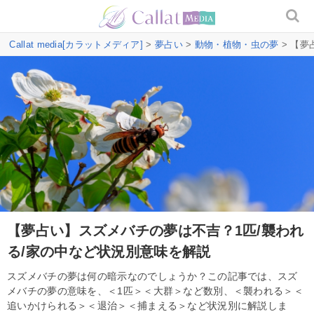
Callat media[カラットメディア]
>
夢占い
>
動物・植物・虫の夢
> 【夢
【夢占い】スズメバチの夢は不吉？1匹/襲われ
る/家の中など状況別意味を解説
スズメバチの夢は何の暗示なのでしょうか？この記事では、スズ
メバチの夢の意味を、＜1匹＞＜大群＞など数別、＜襲われる＞＜
追いかけられる＞＜退治＞＜捕まえる＞など状況別に解説しま