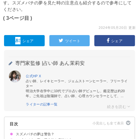
す。スズメバチの夢を見た時の注意点も紹介するので参考にして
ください。
( 3ページ目 )
2024年05月20日 更新
シェア
ツイート
シェア
専門家監修 |
占い師 あん茉莉安
公式HP
X
占い師、レイキヒーラー、ジェムストーンヒーラー、フリーライ
ター
明治大学在学中に10代でプロ占い師デビューし、鑑定歴は約20
年。ご先祖は陰陽師で、占い師、心理カウンセラーとして、...
ライターの記事一覧
目次
スズメバチの夢は警告？