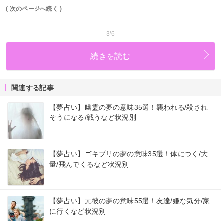
( 次のページへ続く )
3/6
続きを読む
関連する記事
【夢占い】幽霊の夢の意味35選！襲われる/殺され
そうになる/戦うなど状況別
【夢占い】ゴキブリの夢の意味35選！体につく/大
量/飛んでくるなど状況別
【夢占い】元彼の夢の意味55選！友達/嫌な気分/家
に行くなど状況別