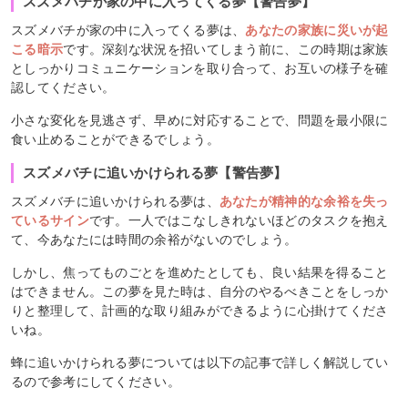
スズメバチが家の中に入ってくる夢【警告夢】
スズメバチが家の中に入ってくる夢は、
あなたの家族に災いが起
こる暗示
です。深刻な状況を招いてしまう前に、この時期は家族
としっかりコミュニケーションを取り合って、お互いの様子を確
認してください。
小さな変化を見逃さず、早めに対応することで、問題を最小限に
食い止めることができるでしょう。
スズメバチに追いかけられる夢【警告夢】
スズメバチに追いかけられる夢は、
あなたが精神的な余裕を失っ
ているサイン
です。一人ではこなしきれないほどのタスクを抱え
て、今あなたには時間の余裕がないのでしょう。
しかし、焦ってものごとを進めたとしても、良い結果を得ること
はできません。この夢を見た時は、自分のやるべきことをしっか
りと整理して、計画的な取り組みができるように心掛けてくださ
いね。
蜂に追いかけられる夢については以下の記事で詳しく解説してい
るので参考にしてください。