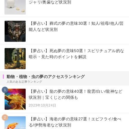
ジャリ/奥歯など状況別
【夢占い】葬式の夢の意味30選！知人/祖母/他人/芸
能人など状況別
【夢占い】死ぬ夢の意味50選！スピリチュアル的な
暗示・見た時のポイントを解説
動物・植物・虫の夢のアクセスランキング
人気のある記事ランキング
1
【夢占い】龍の夢の意味40選！龍雲/白い/龍神など
状況別｜宝くじとの関係も
2023年10月24日
2
【夢占い】海老の夢の意味27選！エビフライ/食べ
る/伊勢海老など状況別