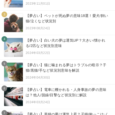
2023年11月01日
3
【夢占い】ペットが死ぬ夢の意味18選！愛犬/飼い
猫/泣くなど状況別
2023年08月24日
4
【夢占い】白い犬の夢は運気UP？大きい/懐かれ
る/2匹など状況別意味
2024年03月22日
5
【夢占い】猫に噛まれる夢はトラブルの暗示？子
猫/黒猫/手など状況別意味を解説
2024年04月30日
6
【夢占い】電車に轢かれる・人身事故の夢の意味
は？他人/脱線/目撃など状況別に解説
2024年03月24日
7
【夢占い】黒猫の夢は運気上昇？子猫/抱っこ/たく