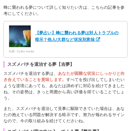
蜂に襲われる夢について詳しく知りたい方は、こちらの記事を参
考にしてください。
【夢占い】蜂に襲われる夢は対人トラブルの
暗示？他人/大群など状況別意味
出典: Callat media
スズメバチを退治する夢【吉夢】
スズメバチを退治する夢は、
あなたが困難な状況にしっかりと向
き合えていることを意味します。
すべてを投げ出してしまいたい
ような逆境にあっても、あなたは諦めずに対応を続けてきました
ね。その姿勢は、きっと周囲から高い評価を得ていることでしょ
う。
また、スズメバチを退治して見事に駆除できていた場合は、あな
たの抱えている問題が解決する暗示です。努力が報われるサイン
なので、今の取り組みを続けてくださいね。