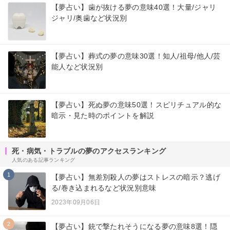
【夢占い】歯が抜ける夢の意味40選！大量/ジャリ
ジャリ/奥歯など状況別
【夢占い】葬式の夢の意味30選！知人/祖母/他人/芸
能人など状況別
【夢占い】死ぬ夢の意味50選！スピリチュアル的な
暗示・見た時のポイントを解説
死・病気・トラブルの夢のアクセスランキング
人気のある記事ランキング
1
【夢占い】無差別殺人の夢はストレスの暗示？逃げ
る/巻き込まれるなど状況別意味
2023年09月06日
2
【夢占い】銃で撃たれそうになる夢の意味8選！隠