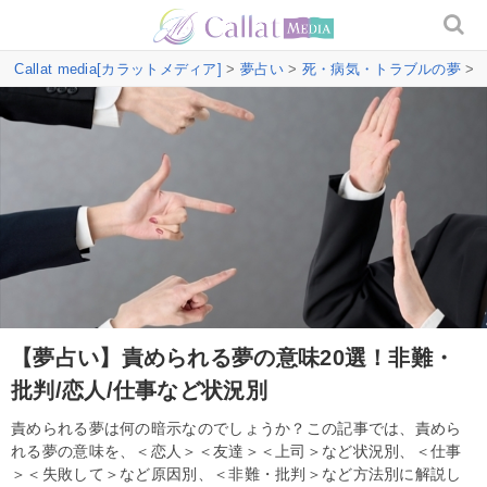
Callat media[カラットメディア]
>
夢占い
>
死・病気・トラブルの夢
>
【夢占い】責められる夢の意味20選！非難・
批判/恋人/仕事など状況別
責められる夢は何の暗示なのでしょうか？この記事では、責めら
れる夢の意味を、＜恋人＞＜友達＞＜上司＞など状況別、＜仕事
＞＜失敗して＞など原因別、＜非難・批判＞など方法別に解説し