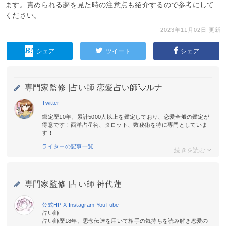
ます。責められる夢を見た時の注意点も紹介するので参考にして
ください。
2023年11月02日 更新
シェア
ツイート
シェア
専門家監修 |
占い師 恋愛占い師💘ルナ
Twitter
鑑定歴10年、累計5000人以上を鑑定しており、恋愛全般の鑑定が
得意です！西洋占星術、タロット、数秘術を特に専門としていま
す！
ライターの記事一覧
専門家監修 |
占い師 神代蓮
公式HP
X
Instagram
YouTube
占い師
占い師歴18年。思念伝達を用いて相手の気持ちを読み解き恋愛の