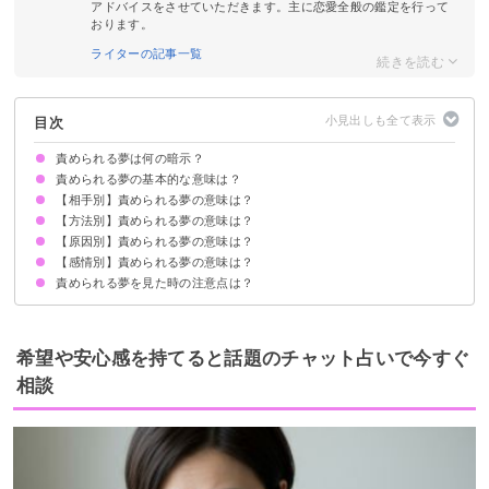
アドバイスをさせていただきます。主に恋愛全般の鑑定を行って
おります。
ライターの記事一覧
目次
責められる夢は何の暗示？
責められる夢の基本的な意味は？
【相手別】責められる夢の意味は？
ネガティブな感情の暗示
状況によって意味が決まる
【方法別】責められる夢の意味は？
友達に責められる夢【警告夢】
元彼に責められる夢【警告夢・吉夢】
恋人(彼氏・彼女)に責められる夢【警告夢】
上司に責められる夢【警告夢】
家族に責められる夢【警告夢】
仕事の先輩に責められる夢【願望夢】
仕事の後輩に責められる夢【警告夢】
同僚に責められる夢【吉夢】
ライバルに責められる夢【吉夢】
元彼の彼女に責められる夢【警告夢】
【原因別】責められる夢の意味は？
非難・批判される夢【吉夢】
責められて悪口を言われる夢【警告夢】
責められて怒鳴られる夢【吉夢】
【感情別】責められる夢の意味は？
失敗して責められる夢【願望夢】
仕事で責められる夢【警告夢】
浮気して責められる夢【警告夢】
誤解されて責められる夢【警告夢・吉夢】
責められる夢を見た時の注意点は？
責められてイライラする夢【吉夢】
責められて悔しい夢【警告夢】
責められて泣く夢【吉夢】
十分な休息を取る
吉夢なら話さず警告夢や凶夢は人に話す
希望や安心感を持てると話題のチャット占いで今すぐ
相談