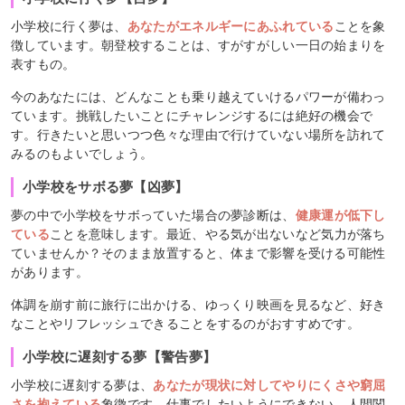
小学校に行く夢は、
あなたがエネルギーにあふれている
ことを象
徴しています。朝登校することは、すがすがしい一日の始まりを
表すもの。
今のあなたには、どんなことも乗り越えていけるパワーが備わっ
ています。挑戦したいことにチャレンジするには絶好の機会で
す。行きたいと思いつつ色々な理由で行けていない場所を訪れて
みるのもよいでしょう。
小学校をサボる夢【凶夢】
夢の中で小学校をサボっていた場合の夢診断は、
健康運が低下し
ている
ことを意味します。最近、やる気が出ないなど気力が落ち
ていませんか？そのまま放置すると、体まで影響を受ける可能性
があります。
体調を崩す前に旅行に出かける、ゆっくり映画を見るなど、好き
なことやリフレッシュできることをするのがおすすめです。
小学校に遅刻する夢【警告夢】
小学校に遅刻する夢は、
あなたが現状に対してやりにくさや窮屈
さを抱えている
象徴です。仕事でしたいようにできない、人間関