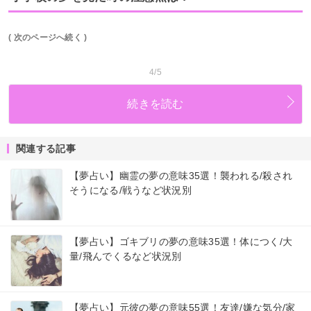
( 次のページへ続く )
4/5
続きを読む
関連する記事
【夢占い】幽霊の夢の意味35選！襲われる/殺され
そうになる/戦うなど状況別
【夢占い】ゴキブリの夢の意味35選！体につく/大
量/飛んでくるなど状況別
【夢占い】元彼の夢の意味55選！友達/嫌な気分/家