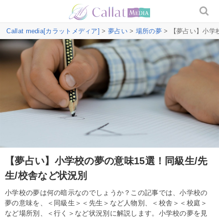
Callat media[カラットメディア]
>
夢占い
>
場所の夢
> 【夢占い】小学
【夢占い】小学校の夢の意味15選！同級生/先
生/校舎など状況別
小学校の夢は何の暗示なのでしょうか？この記事では、小学校の
夢の意味を、＜同級生＞＜先生＞など人物別、＜校舎＞＜校庭＞
など場所別、＜行く＞など状況別に解説します。小学校の夢を見