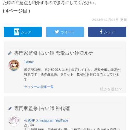
た時の注意点も紹介するので参考にしてください。
( 4ページ目 )
2023年11月04日 更新
シェア
ツイート
シェア
専門家監修 |
占い師 恋愛占い師💘ルナ
Twitter
鑑定歴10年、累計5000人以上を鑑定しており、恋愛全般の鑑定が
得意です！西洋占星術、タロット、数秘術を特に専門としていま
す！
ライターの記事一覧
専門家監修 |
占い師 神代蓮
公式HP
X
Instagram
YouTube
占い師
占い師歴18年。思念伝達を用いて相手の気持ちを読み解き恋愛の