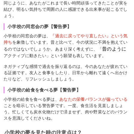
同じように、あなたがこれまで長い時間頑張ってきたことが実を
結び、明るい気持ちで周囲の人に感謝できる出来事が起こるでし
ょう。
小学校の同窓会の夢【警告夢】
小学校の同窓会の夢は、
「過去に戻ってやり直したい」という気
持ち
を象徴しています。昔と比べて、今の状況に不満を抱えてい
昔のように
るのではないでしょうか。あまり深く考えずに、「
アクティブに動きたい」という願望も表しています。
ネガティブな感情で過去を振り返るのは、今のあなたが疲れてい
る証拠です。友人と食事をしたり、日常から離れて遠くへ出かけ
たりなど、リフレッシュしましょう。
小学校の給食を食べる夢【警告夢】
小学校の給食を食べる夢は、
あなたの栄養バランスが偏っている
ことを暗示している警告夢です。一度、食生活を見直しましょ
う。忙しくても炭水化物だけで済ませず、肉や野菜などのバラン
スを意識してくださいね。
小学校の夢を見た時の注意点は？