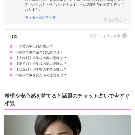
アドバイスをさせていただきます。主に恋愛全般の鑑定を行って
おります。
ライターの記事一覧
目次
小学校の夢は何の暗示？
小学校の夢の基本的な意味は？
【人物別】小学校の夢の意味は？
素直さや純粋さを持つべきという暗示
大人が見たら仕事運UP
状況によって意味が決まる
【場所別】小学校の夢の意味は？
小学校の同級生が出てくる夢【願望夢】
小学校の先生が出てくる夢【警告夢】
小学校の友達が出てくる夢【警告夢】
小学校の好きだった人が出てくる夢【吉夢】
【状況別】小学校の夢の意味は？
小学校の校舎が印象的な夢【警告夢】
小学校の校庭が印象的な夢【警告夢】
小学校のトイレが印象的な夢【警告夢】
小学校の職員室が印象的な夢【警告夢】
小学校の体育館が印象的な夢【吉夢】
小学校の夢を見た時の注意点は？
小学校に行く夢【吉夢】
小学校をサボる夢【凶夢】
小学校に遅刻する夢【警告夢】
小学校の卒業式の夢【吉夢】
小学校の同窓会の夢【警告夢】
小学校の給食を食べる夢【警告夢】
吉夢なら話さず警告夢や凶夢は人に話す
希望や安心感を持てると話題のチャット占いで今すぐ
相談