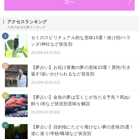
次へ
アクセスランキング
人気のある記事ランキング
1
セミのスピリチュアル的な意味15選！抜け殻/ベラ
ンダ/神社など状況別
2024年04月28日
2
【夢占い】お化け屋敷の夢の意味23選！異性/引き
返す/追いかけられるなど状況別
2023年10月18日
3
【夢占い】金魚の夢は宝くじが当たる予兆？死ぬ/
飼う/赤など状況別意味を解説
2023年07月09日
4
【夢占い】目的地にたどり着けない夢の意味25選！
道に迷う/学校/職場など状況別