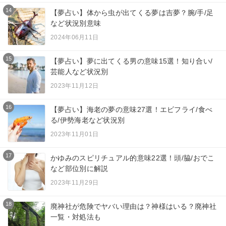
14
【夢占い】体から虫が出てくる夢は吉夢？腕/手/足
など状況別意味
2024年06月11日
15
【夢占い】夢に出てくる男の意味15選！知り合い/
芸能人など状況別
2023年11月12日
16
【夢占い】海老の夢の意味27選！エビフライ/食べ
る/伊勢海老など状況別
2023年11月01日
17
かゆみのスピリチュアル的意味22選！頭/脇/おでこ
など部位別に解説
2023年11月29日
18
廃神社が危険でヤバい理由は？神様はいる？廃神社
一覧・対処法も