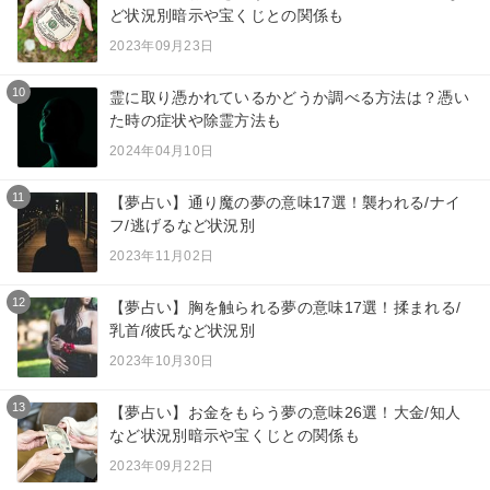
ど状況別暗示や宝くじとの関係も
2023年09月23日
10
霊に取り憑かれているかどうか調べる方法は？憑い
た時の症状や除霊方法も
2024年04月10日
11
【夢占い】通り魔の夢の意味17選！襲われる/ナイ
フ/逃げるなど状況別
2023年11月02日
12
【夢占い】胸を触られる夢の意味17選！揉まれる/
乳首/彼氏など状況別
2023年10月30日
13
【夢占い】お金をもらう夢の意味26選！大金/知人
など状況別暗示や宝くじとの関係も
2023年09月22日