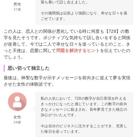
落ち着いて話し合えました。
男性
27歳
その後関係は以前より強固になり、幸せな日々を過
ごせています。
この人は、恋人との関係が悪化している時に何度も【728】の数
字を見たそうです。ポジティブな気持ちで話し合いをすると関係
が改善して、今では二人で幸せな日々を送っているとのこと。き
っと天使は、恋愛に関して
問題を解決するヒント
を伝えていたの
でしょう。
思い切って独立した
最後は、神聖な数字が示すメッセージを前向きに捉えて夢を実現
させた女性の体験談です。
私の人生において、728の数字が自己実現を叶える
きっかけになったと感じています。この数字の前向
きなメッセージに励まされ、長年夢見てきた独立の
決心がついたんです。
女性
39歳
今は自分のビジネスに注力することができ、充実し
た毎日を送っています。