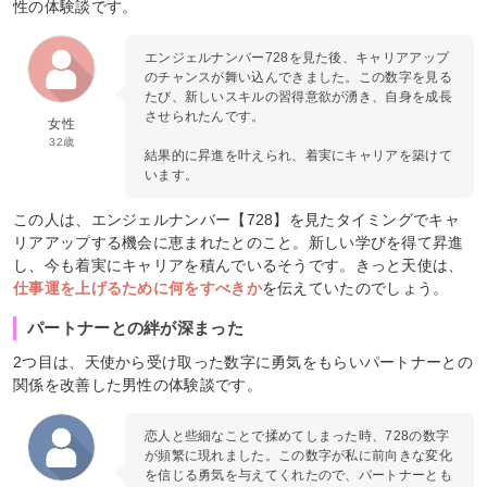
性の体験談です。
エンジェルナンバー728を見た後、キャリアアップ
のチャンスが舞い込んできました。この数字を見る
たび、新しいスキルの習得意欲が湧き、自身を成長
させられたんです。
女性
32歳
結果的に昇進を叶えられ、着実にキャリアを築けて
います。
この人は、エンジェルナンバー【728】を見たタイミングでキャ
リアアップする機会に恵まれたとのこと。新しい学びを得て昇進
し、今も着実にキャリアを積んでいるそうです。きっと天使は、
仕事運を上げるために何をすべきか
を伝えていたのでしょう。
パートナーとの絆が深まった
2つ目は、天使から受け取った数字に勇気をもらいパートナーとの
関係を改善した男性の体験談です。
恋人と些細なことで揉めてしまった時、728の数字
が頻繁に現れました。この数字が私に前向きな変化
を信じる勇気を与えてくれたので、パートナーとも