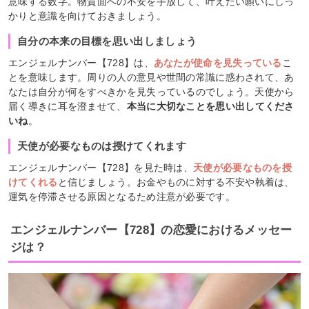
意味する数字。物質面への不安を手放して、叶えたい願いにしっ
かりと意識を向けておきましょう。
自分の本来の目標を思い出しましょう
エンジェルナンバー【728】は、
あなたが使命を見失っている
こ
とを意味します。周りの人の意見や世間の常識に惑わされて、あ
なたは自分が何をすべきかを見失っているのでしょう。天使から
届く導きに耳を澄ませて、
本当に大切なことを思い出してくださ
いね
。
天使が必要なものは授けてくれます
エンジェルナンバー【728】を見た時は、
天使が必要なものを授
けてくれる
と信じましょう。お金やものに対する不安や執着は、
運気を停滞させる原因となるため注意が必要です。
エンジェルナンバー【728】の恋愛におけるメッセー
ジは？