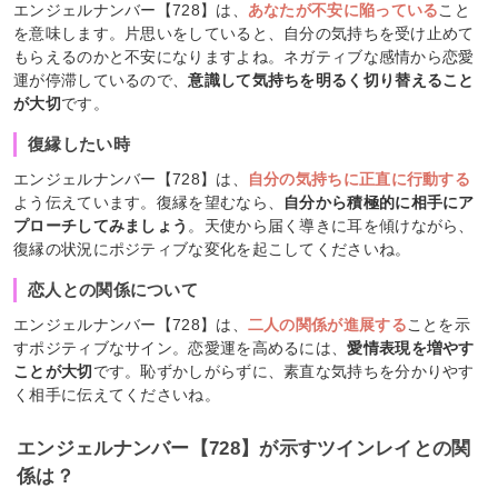
エンジェルナンバー【728】は、
あなたが不安に陥っている
こと
を意味します。片思いをしていると、自分の気持ちを受け止めて
もらえるのかと不安になりますよね。ネガティブな感情から恋愛
運が停滞しているので、
意識して気持ちを明るく切り替えること
が大切
です。
復縁したい時
エンジェルナンバー【728】は、
自分の気持ちに正直に行動する
よう伝えています。復縁を望むなら、
自分から積極的に相手にア
プローチしてみましょう
。天使から届く導きに耳を傾けながら、
復縁の状況にポジティブな変化を起こしてくださいね。
恋人との関係について
エンジェルナンバー【728】は、
二人の関係が進展する
ことを示
すポジティブなサイン。恋愛運を高めるには、
愛情表現を増やす
ことが大切
です。恥ずかしがらずに、素直な気持ちを分かりやす
く相手に伝えてくださいね。
エンジェルナンバー【728】が示すツインレイとの関
係は？