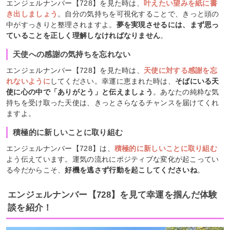
エンジェルナンバー【728】を見た時は、
叶えたい望みを紙に書
き出しましょう
。自分の気持ちを可視化することで、きっと頭の
中がすっきりと整理されますよ。
夢を実現させるには、まず思っ
ていることを正しく理解しなければなりません
。
天使への感謝の気持ちを忘れない
エンジェルナンバー【728】を見た時は、
天使に対する感謝を忘
れないように
してください。幸運に恵まれた時は、
そばにいる天
使に心の中で「ありがとう」と伝えましょう
。あなたの純粋な気
持ちを受け取った天使は、きっとさらなるチャンスを届けてくれ
ますよ。
積極的に新しいことに取り組む
エンジェルナンバー【728】は、
積極的に新しいことに取り組む
よう伝えています。運気の流れにポジティブな変化が起こってい
る今だからこそ、
好機を逃さず行動を起こしてくださいね
。
エンジェルナンバー【728】を見て幸運を掴んだ体験
談を紹介！