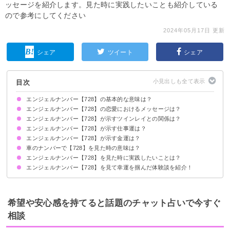
ッセージを紹介します。見た時に実践したいことも紹介している
ので参考にしてください
2024年05月17日 更新
シェア
ツイート
シェア
目次
エンジェルナンバー【728】の基本的な意味は？
エンジェルナンバー【728】の恋愛におけるメッセージは？
自分の本来の目標を思い出しましょう
天使が必要なものは授けてくれます
エンジェルナンバー【728】が示すツインレイとの関係は？
片思いしている時
復縁したい時
恋人との関係について
エンジェルナンバー【728】が示す仕事運は？
直感に従ってツインレイとの関係を進めましょう
サイレント期間の場合
エンジェルナンバー【728】が示す金運は？
車のナンバーで【728】を見た時の意味は？
エンジェルナンバー【728】を見た時に実践したいことは？
エンジェルナンバー【728】を見て幸運を掴んだ体験談を紹介！
叶えたいことを紙に書き出す
天使への感謝の気持ちを忘れない
積極的に新しいことに取り組む
キャリアアップできた
パートナーとの絆が深まった
思い切って独立した
希望や安心感を持てると話題のチャット占いで今すぐ
相談