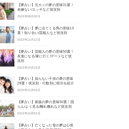
【夢占い】元カノの夢の意味31選！
未練ない/エッチなど状況別
2023年08月30日
【夢占い】夢に出てくる男の意味15
選！知り合い/芸能人など状況別
2023年11月12日
【夢占い】芸能人の夢の意味50選！
友達になる/家に行く/デートなど状
況別
2023年10月10日
【夢占い】知らない子供の夢の意味
29選！状況別・行動別に暗示を紹介
2023年11月04日
【夢占い】家族の夢の意味50選！団
らん/よく見る/離れ離れなど状況別
2023年10月02日
【夢占い】亡くなった母の夢は心境