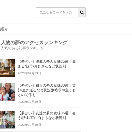
を紹介
人物の夢のアクセスランキング
人気のある記事ランキング
【夢占い】親戚の夢の意味25選！集
まる/叔母/おじさんなど状況別
2023年09月23日
【夢占い】祖母の夢の意味30選！笑
顔/生き返るなど状況別暗示や宝くじ
との関係も
2023年10月19日
【夢占い】友達の夢の意味35選！会
う/話す/家に泊まるなど状況別
2023年10月10日