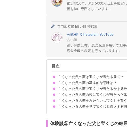
鑑定歴10年、累計5000人以上を鑑
術を特に専門としています！
専門家監修 |
占い師 神代蓮
公式HP
X
Instagram
YouTube
占い師
占い師歴18年。思念伝達を用いて相
恋愛全般の鑑定を行っております。
目次
亡くなった父の夢は宝くじが当たる前兆？
亡くなった父の夢の基本的な意味は？
亡くなった父の夢で宝くじが当たるかを見
身近に信頼できる人がいる暗示
夢の内容次第では金運が上がっているかも
亡くなった父の夢の後に宝くじが当たった
亡くなった父がどんな行動を取っているか
亡くなった父がどんな状態か
亡くなった父がどんな表情か
亡くなった父の夢をみたらいつ宝くじを買
体験談①亡くなった父が宝くじの高額当選を知ら
体験談②亡くなった父と宝くじの結果を調べる夢
亡くなった父の夢を見て宝くじを購入する
一般的には1週間以内に買う人が多い
当選者の83%は一週間以内に買っている
金運が下がるので夢の内容は人に話さない
体験談②亡くなった父と宝くじの結