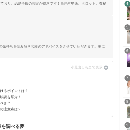
定しており、恋愛全般の鑑定が得意です！西洋占星術、タロット、数秘
4
5
手の気持ちを読み解き恋愛のアドバイスをさせていただきます。主に
6
7
分けるポイントは？
体験談を紹介！
8
うべき？
せてくれた夢
際の注意点は？
9
果を調べる夢