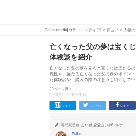
Callat media[カラットメディア]
>
夢占い
>
人物の
亡くなった父の夢は宝く
体験談を紹介
亡くなった父の夢を見ると宝くじは当たるの
係性や、当たる亡くなった父の夢のポイント
た体験談や、購入の際の注意点も紹介してい
( 3ページ目 )
2023年11月15日 更新
シェア
ツイート
シェア
専門家監修 |
占い師 恋愛占い師💘ルナ
Twitter