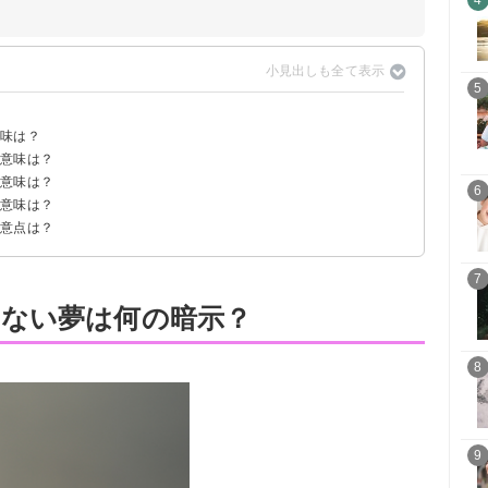
4
5
？
意味は？
の意味は？
示
の意味は？
】
6
の意味は？
注意点は？
7
ない夢は何の暗示？
8
9