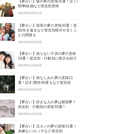
【夢占い】妹の夢の意味35選！泣く/
喧嘩/結婚など状況別意味
2023年12月11日
【夢占い】祖母の夢の意味30選！笑
顔/生き返るなど状況別暗示や宝くじ
との関係も
2023年10月19日
【夢占い】知らない子供の夢の意味
29選！状況別・行動別に暗示を紹介
2023年11月04日
【夢占い】幼なじみの夢の意味21
選！話す/異性/何度もなど状況別
2023年10月29日
【夢占い】好きな人の夢は願望夢？
状況別・行動別の意味50選！
2023年11月10日
【夢占い】元カノの夢の意味31選！
未練ない/エッチなど状況別