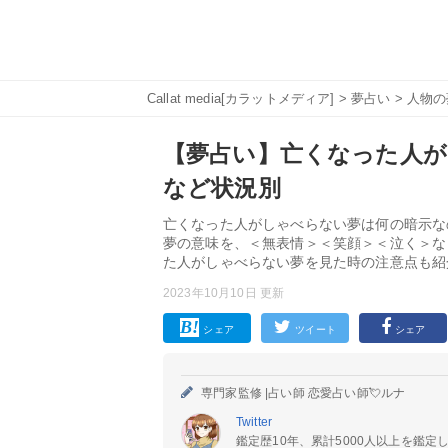
Callat media[カラットメディア]
>
夢占い
>
人物の
【夢占い】亡くなった人が
など状況別
亡くなった人がしゃべらない夢は何の暗示な
夢の意味を、＜無表情＞＜笑顔＞＜泣く＞な
た人がしゃべらない夢を見た時の注意点も紹
2023年10月10日 更新
シェア
ツイート
シェア
専門家監修 |
占い師 恋愛占い師💘ルナ
Twitter
鑑定歴10年、累計5000人以上を鑑