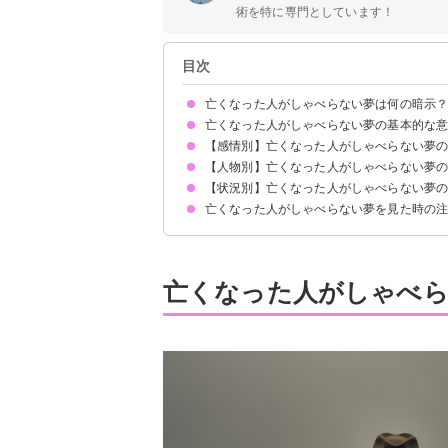
術を特に専門としています！
目次
亡くなった人がしゃべらない夢は何の暗示
亡くなった人がしゃべらない夢の基本的な
【感情別】亡くなった人がしゃべらない夢
①あなたへの警告
②あなたがスランプや悩みを抱えていることを暗
状況によって意味が決まる
【人物別】亡くなった人がしゃべらない夢
亡くなった人が無言だが笑顔の夢【吉夢】
亡くなった人が無言で泣く夢【警告夢】
亡くなった人が無表情でしゃべらない夢【警告夢
亡くなった人が怒ってしゃべらない夢【警告夢】
【状況別】亡くなった人がしゃべらない夢
亡くなった父がしゃべらない夢【吉夢】
亡くなった母がしゃべらない夢【吉夢】
亡くなった祖父がしゃべらない夢【吉夢】
亡くなった祖母がしゃべらない夢【吉夢】
亡くなった友達がしゃべらない夢【吉夢】
亡くなった恋人がしゃべらない夢【警告】
亡くなった人がしゃべらない夢を見た時の
亡くなった人が無言で抱きしめる夢【吉夢】
亡くなった人と無言で食事する夢【吉夢】
亡くなった人が無言で何かをくれる夢【吉夢】
十分な休息を取る
生活習慣や癖に改善点がないか内省する
亡くなった人がしゃべら