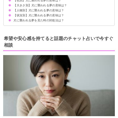
【色別】犬に襲われる夢の意味は？
対人トラブルの暗示
状況によって意味が決まる
【大きさ別】犬に襲われる夢の意味は？
黒い犬に襲われる夢【警告夢】
白い犬に襲われる夢【凶夢】
茶色の犬に襲われる夢【警告夢】
赤い犬に襲われる夢【凶夢】
【人物別】犬に襲われる夢の意味は？
大型犬に襲われる夢【警告夢】
子犬に襲われる夢【警告夢】
【状況別】犬に襲われる夢の意味は？
子供が犬に襲われる夢【警告夢】
友達が犬に襲われる夢【警告夢】
知らない人が犬に襲われる夢【警告夢】
恋人が犬に襲われる夢【警告夢】
犬に襲われる夢を見た時の対処法は？
犬に襲われて逃げる夢【凶夢】
犬に襲われて噛まれる夢【凶夢】
犬に襲われて抱っこする夢【凶夢】
周囲の人とのコミュニケーションに注意する
警告夢や凶夢の内容を人に話す
希望や安心感を持てると話題のチャット占いで今すぐ
相談