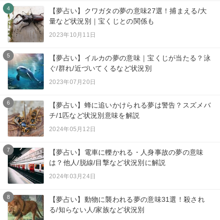
4
【夢占い】クワガタの夢の意味27選！捕まえる/大
量など状況別｜宝くじとの関係も
2023年10月11日
5
【夢占い】イルカの夢の意味｜宝くじが当たる？泳
ぐ/群れ/近づいてくるなど状況別
2023年07月20日
6
【夢占い】蜂に追いかけられる夢は警告？スズメバ
チ/1匹など状況別意味を解説
2024年05月12日
7
【夢占い】電車に轢かれる・人身事故の夢の意味
は？他人/脱線/目撃など状況別に解説
2024年03月24日
8
【夢占い】動物に襲われる夢の意味31選！殺され
る/知らない人/家族など状況別