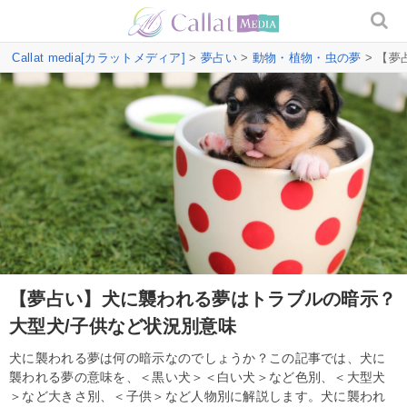
Callat media[カラットメディア]
>
夢占い
>
動物・植物・虫の夢
> 【
【夢占い】犬に襲われる夢はトラブルの暗示？
大型犬/子供など状況別意味
犬に襲われる夢は何の暗示なのでしょうか？この記事では、犬に
襲われる夢の意味を、＜黒い犬＞＜白い犬＞など色別、＜大型犬
＞など大きさ別、＜子供＞など人物別に解説します。犬に襲われ