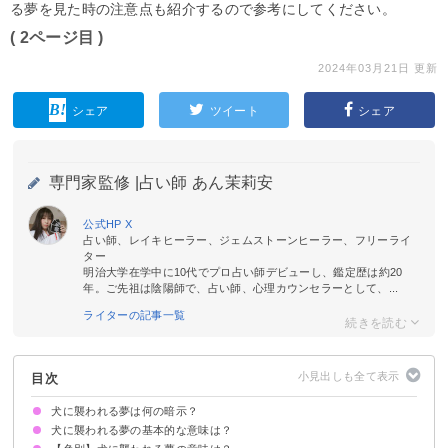
る夢を見た時の注意点も紹介するので参考にしてください。
( 2ページ目 )
2024年03月21日 更新
シェア
ツイート
シェア
専門家監修 |
占い師 あん茉莉安
公式HP
X
占い師、レイキヒーラー、ジェムストーンヒーラー、フリーライ
ター
明治大学在学中に10代でプロ占い師デビューし、鑑定歴は約20
年。ご先祖は陰陽師で、占い師、心理カウンセラーとして、...
ライターの記事一覧
目次
犬に襲われる夢は何の暗示？
犬に襲われる夢の基本的な意味は？