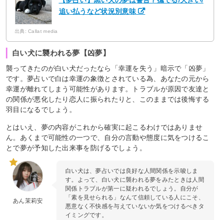
【夢占い】黒い犬の夢は警告？撫でる/大きい/
追い払うなど状況別意味
出典: Callat media
白い犬に襲われる夢【凶夢】
襲ってきたのが白い犬だったなら「幸運を失う」暗示で「凶夢」
です。夢占いで白は幸運の象徴とされている為、あなたの元から
幸運が離れてしまう可能性があります。トラブルが原因で友達と
の関係が悪化したり恋人に振られたりと、このままでは後悔する
羽目になるでしょう。
とはいえ、夢の内容がこれから確実に起こるわけではありませ
ん。あくまで可能性の一つで、自分の言動や態度に気をつけるこ
とで夢が予知した出来事を防げるでしょう。
白い犬は、夢占いでは良好な人間関係を示唆しま
す。よって、白い犬に襲われる夢をみたときは人間
関係トラブルが第一に疑われるでしょう。自分が
「素を見せられる」なんて信頼している人にこそ、
あん茉莉安
悪意なく不快感を与えていないか気をつけるべきタ
イミングです。