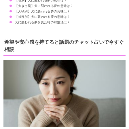
【色別】犬に襲われる夢の意味は？
対人トラブルの暗示
状況によって意味が決まる
【大きさ別】犬に襲われる夢の意味は？
黒い犬に襲われる夢【警告夢】
白い犬に襲われる夢【凶夢】
茶色の犬に襲われる夢【警告夢】
赤い犬に襲われる夢【凶夢】
【人物別】犬に襲われる夢の意味は？
大型犬に襲われる夢【警告夢】
子犬に襲われる夢【警告夢】
【状況別】犬に襲われる夢の意味は？
子供が犬に襲われる夢【警告夢】
友達が犬に襲われる夢【警告夢】
知らない人が犬に襲われる夢【警告夢】
恋人が犬に襲われる夢【警告夢】
犬に襲われる夢を見た時の対処法は？
犬に襲われて逃げる夢【凶夢】
犬に襲われて噛まれる夢【凶夢】
犬に襲われて抱っこする夢【凶夢】
周囲の人とのコミュニケーションに注意する
警告夢や凶夢の内容を人に話す
希望や安心感を持てると話題のチャット占いで今すぐ
相談