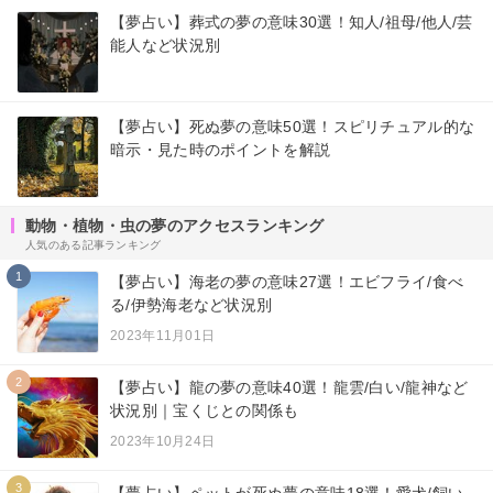
【夢占い】葬式の夢の意味30選！知人/祖母/他人/芸
能人など状況別
【夢占い】死ぬ夢の意味50選！スピリチュアル的な
暗示・見た時のポイントを解説
動物・植物・虫の夢のアクセスランキング
人気のある記事ランキング
1
【夢占い】海老の夢の意味27選！エビフライ/食べ
る/伊勢海老など状況別
2023年11月01日
2
【夢占い】龍の夢の意味40選！龍雲/白い/龍神など
状況別｜宝くじとの関係も
2023年10月24日
3
【夢占い】ペットが死ぬ夢の意味18選！愛犬/飼い