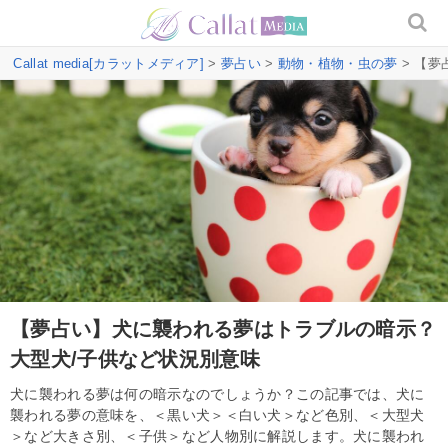
Callat media[カラットメディア]
>
夢占い
>
動物・植物・虫の夢
> 【
【夢占い】犬に襲われる夢はトラブルの暗示？
大型犬/子供など状況別意味
犬に襲われる夢は何の暗示なのでしょうか？この記事では、犬に
襲われる夢の意味を、＜黒い犬＞＜白い犬＞など色別、＜大型犬
＞など大きさ別、＜子供＞など人物別に解説します。犬に襲われ