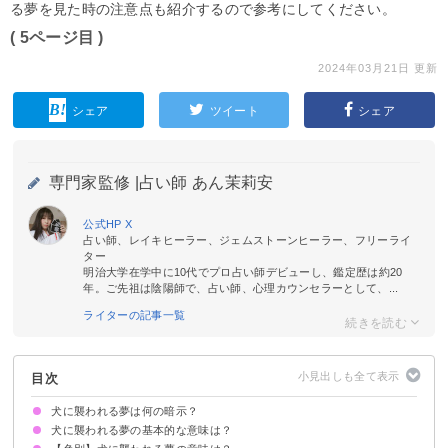
る夢を見た時の注意点も紹介するので参考にしてください。
( 5ページ目 )
2024年03月21日 更新
シェア
ツイート
シェア
専門家監修 |
占い師 あん茉莉安
公式HP
X
占い師、レイキヒーラー、ジェムストーンヒーラー、フリーライ
ター
明治大学在学中に10代でプロ占い師デビューし、鑑定歴は約20
年。ご先祖は陰陽師で、占い師、心理カウンセラーとして、...
ライターの記事一覧
目次
犬に襲われる夢は何の暗示？
犬に襲われる夢の基本的な意味は？