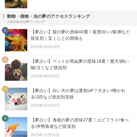
動物・植物・虫の夢のアクセスランキング
人気のある記事ランキング
1
【夢占い】龍の夢の意味40選！龍雲/白い/龍神など
状況別｜宝くじとの関係も
2023年10月24日
2
【夢占い】ペットが死ぬ夢の意味18選！愛犬/飼い
猫/泣くなど状況別
2023年08月24日
3
【夢占い】白い犬の夢は運気UP？大きい/懐かれ
る/2匹など状況別意味
2024年03月22日
4
【夢占い】海老の夢の意味27選！エビフライ/食べ
る/伊勢海老など状況別
2023年11月01日