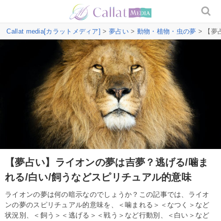
Callat media[カラットメディア]
>
夢占い
>
動物・植物・虫の夢
> 【夢
【夢占い】ライオンの夢は吉夢？逃げる/噛ま
れる/白い/飼うなどスピリチュアル的意味
ライオンの夢は何の暗示なのでしょうか？この記事では、ライオ
ンの夢のスピリチュアル的意味を、＜噛まれる＞＜なつく＞など
状況別、＜飼う＞＜逃げる＞＜戦う＞など行動別、＜白い＞など