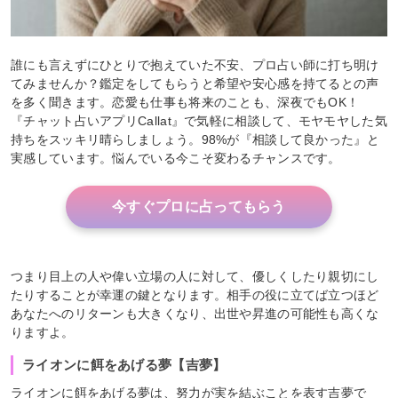
誰にも言えずにひとりで抱えていた不安、プロ占い師に打ち明け
てみませんか？鑑定をしてもらうと希望や安心感を持てるとの声
を多く聞きます。恋愛も仕事も将来のことも、深夜でもOK！
『チャット占いアプリCallat』で気軽に相談して、モヤモヤした気
持ちをスッキリ晴らしましょう。98%が『相談して良かった』と
実感しています。悩んでいる今こそ変わるチャンスです。
今すぐプロに占ってもらう
つまり目上の人や偉い立場の人に対して、優しくしたり親切にし
たりすることが幸運の鍵となります。相手の役に立てば立つほど
あなたへのリターンも大きくなり、出世や昇進の可能性も高くな
りますよ。
ライオンに餌をあげる夢【吉夢】
ライオンに餌をあげる夢は、努力が実を結ぶことを表す吉夢で