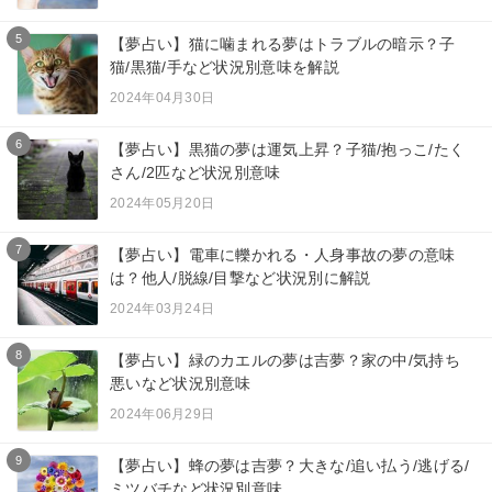
5
【夢占い】猫に噛まれる夢はトラブルの暗示？子
猫/黒猫/手など状況別意味を解説
2024年04月30日
6
【夢占い】黒猫の夢は運気上昇？子猫/抱っこ/たく
さん/2匹など状況別意味
2024年05月20日
7
【夢占い】電車に轢かれる・人身事故の夢の意味
は？他人/脱線/目撃など状況別に解説
2024年03月24日
8
【夢占い】緑のカエルの夢は吉夢？家の中/気持ち
悪いなど状況別意味
2024年06月29日
9
【夢占い】蜂の夢は吉夢？大きな/追い払う/逃げる/
ミツバチなど状況別意味