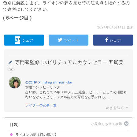
色別に解説します。ライオンの夢を見た時の注意点も紹介するの
で参考にしてください。
( 6ページ目 )
2024年04月14日 更新
シェア
ツイート
シェア
専門家監修 |
スピリチュアルカウンセラー 五嶌美
幸
公式HP
X
Instagram
YouTube
前世ハンドヒーリング
占い師。これまで15年5000人以上鑑定。ヒーラーとしての活動も
行いながらスピリチュアル能力の育成など手掛ける。...
ライターの記事一覧
目次
ライオンの夢は何の暗示？