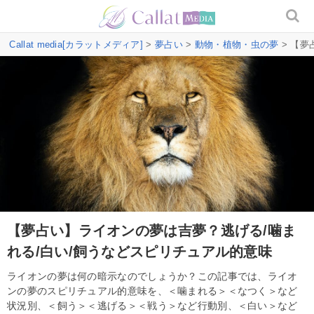
Callat media[カラットメディア]
>
夢占い
>
動物・植物・虫の夢
> 【夢
【夢占い】ライオンの夢は吉夢？逃げる/噛ま
れる/白い/飼うなどスピリチュアル的意味
ライオンの夢は何の暗示なのでしょうか？この記事では、ライオ
ンの夢のスピリチュアル的意味を、＜噛まれる＞＜なつく＞など
状況別、＜飼う＞＜逃げる＞＜戦う＞など行動別、＜白い＞など