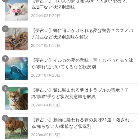
【夢占い】白い犬の夢は運気UP？大きい/懐かれ
る/2匹など状況別意味
2024年03月22日
6
【夢占い】蜂に追いかけられる夢は警告？スズメバ
チ/1匹など状況別意味を解説
2024年05月12日
7
【夢占い】イルカの夢の意味｜宝くじが当たる？泳
ぐ/群れ/近づいてくるなど状況別
2023年07月20日
8
【夢占い】猫に噛まれる夢はトラブルの暗示？子
猫/黒猫/手など状況別意味を解説
2024年04月30日
9
【夢占い】動物に襲われる夢の意味31選！殺され
る/知らない人/家族など状況別
2023年09月15日