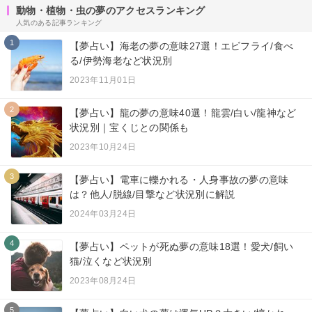
動物・植物・虫の夢のアクセスランキング
人気のある記事ランキング
1
【夢占い】海老の夢の意味27選！エビフライ/食べ
る/伊勢海老など状況別
2023年11月01日
2
【夢占い】龍の夢の意味40選！龍雲/白い/龍神など
状況別｜宝くじとの関係も
2023年10月24日
3
【夢占い】電車に轢かれる・人身事故の夢の意味
は？他人/脱線/目撃など状況別に解説
2024年03月24日
4
【夢占い】ペットが死ぬ夢の意味18選！愛犬/飼い
猫/泣くなど状況別
2023年08月24日
5