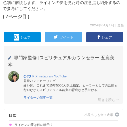
色別に解説します。ライオンの夢を見た時の注意点も紹介するの
で参考にしてください。
( 7ページ目 )
2024年04月14日 更新
シェア
ツイート
シェア
専門家監修 |
スピリチュアルカウンセラー 五嶌美
幸
公式HP
X
Instagram
YouTube
前世ハンドヒーリング
占い師。これまで15年5000人以上鑑定。ヒーラーとしての活動も
行いながらスピリチュアル能力の育成など手掛ける。...
ライターの記事一覧
目次
ライオンの夢は何の暗示？