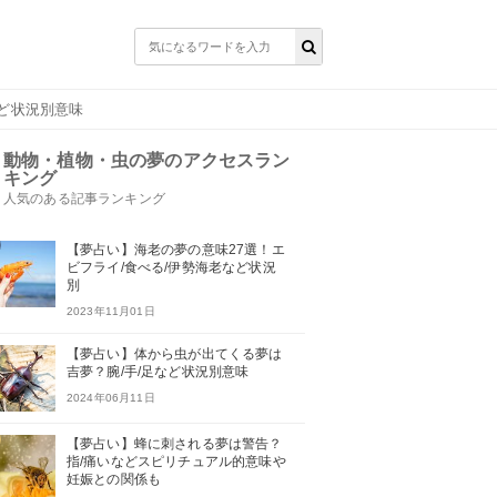
など状況別意味
動物・植物・虫の夢のアクセスラン
キング
人気のある記事ランキング
【夢占い】海老の夢の意味27選！エ
ビフライ/食べる/伊勢海老など状況
別
2023年11月01日
【夢占い】体から虫が出てくる夢は
吉夢？腕/手/足など状況別意味
2024年06月11日
【夢占い】蜂に刺される夢は警告？
指/痛いなどスピリチュアル的意味や
妊娠との関係も