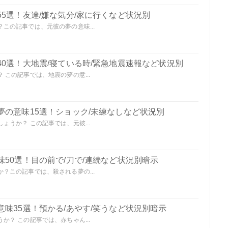
5選！友達/嫌な気分/家に行くなど状況別
この記事では、元彼の夢の意味...
0選！大地震/寝ている時/緊急地震速報など状況別
この記事では、地震の夢の意...
夢の意味15選！ショック/未練なしなど状況別
うか？ この記事では、元彼...
50選！目の前で/刀で/連続など状況別暗示
？この記事では、殺される夢の...
味35選！預かる/あやす/笑うなど状況別暗示
？ この記事では、赤ちゃん...