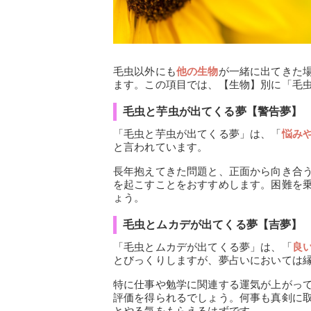
毛虫以外にも
他の生物
が一緒に出てきた
ます。この項目では、【生物】別に「毛
毛虫と芋虫が出てくる夢【警告夢】
「毛虫と芋虫が出てくる夢」は、「
悩み
と言われています。
長年抱えてきた問題と、正面から向き合
を起こすことをおすすめします。困難を
ょう。
毛虫とムカデが出てくる夢【吉夢】
「毛虫とムカデが出てくる夢」は、「
良
とびっくりしますが、夢占いにおいては
特に仕事や勉学に関連する運気が上がっ
評価を得られるでしょう。何事も真剣に
とやる気をもらえるはずです。