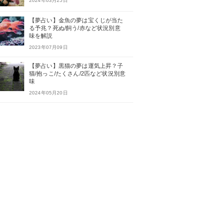
2024年03月25日
【夢占い】金魚の夢は宝くじが当た
る予兆？死ぬ/飼う/赤など状況別意
味を解説
2023年07月09日
【夢占い】黒猫の夢は運気上昇？子
猫/抱っこ/たくさん/2匹など状況別意
味
2024年05月20日