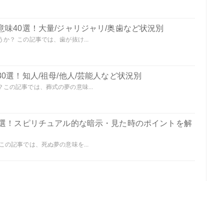
味40選！大量/ジャリジャリ/奥歯など状況別
？ この記事では、歯が抜け...
0選！知人/祖母/他人/芸能人など状況別
この記事では、葬式の夢の意味...
0選！スピリチュアル的な暗示・見た時のポイントを解
の記事では、死ぬ夢の意味を...