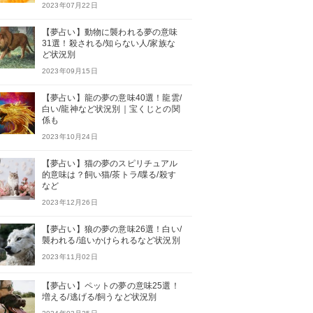
2023年07月22日
【夢占い】動物に襲われる夢の意味
31選！殺される/知らない人/家族な
ど状況別
2023年09月15日
【夢占い】龍の夢の意味40選！龍雲/
白い/龍神など状況別｜宝くじとの関
係も
2023年10月24日
【夢占い】猫の夢のスピリチュアル
的意味は？飼い猫/茶トラ/喋る/殺す
など
2023年12月26日
【夢占い】狼の夢の意味26選！白い/
襲われる/追いかけられるなど状況別
2023年11月02日
【夢占い】ペットの夢の意味25選！
増える/逃げる/飼うなど状況別