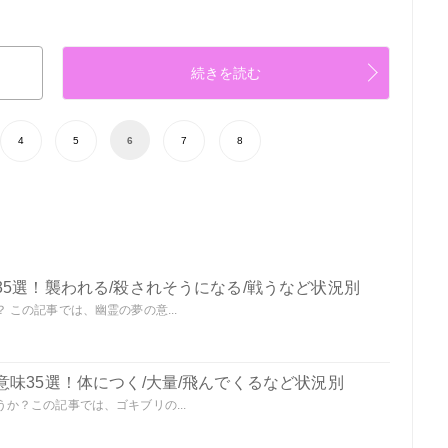
続きを読む
4
5
6
7
8
5選！襲われる/殺されそうになる/戦うなど状況別
この記事では、幽霊の夢の意...
味35選！体につく/大量/飛んでくるなど状況別
か？この記事では、ゴキブリの...