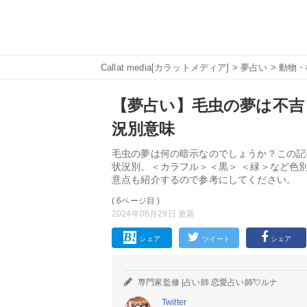
Callat media[カラットメディア]
>
夢占い
>
動物・
【夢占い】毛虫の夢は不吉
況別意味
毛虫の夢は何の暗示なのでしょうか？この記
状況別、＜カラフル＞＜黒＞ ＜緑＞など色
意点も紹介するので参考にしてください。
( 6ページ目 )
2024年06月29日 更新
シェア
ツイート
シェア
専門家監修 |
占い師 恋愛占い師💘ルナ
Twitter