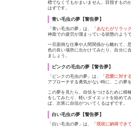
標でなくてもかまいません。目指すもの
はずです。
青い毛虫の夢【警告夢】
「青い毛虫の夢」は、「
あなたがリラッ
神面での疲労が溜まっている状態のよう
一旦面倒な仕事や人間関係から離れて、
色の良い場所に出かけてみたり、自分に
ましょう。
ピンクの毛虫の夢【警告夢】
「ピンクの毛虫の夢」は、「
恋愛に対す
アプローチする勇気がない時に、この夢
この夢を見たら、自信をつけるために積
をしてみたり、軽いダイエットを始めて
ば、次第に自信がついてくるはずです。
白い毛虫の夢【警告夢】
「白い毛虫の夢」は、「
現状に納得でき