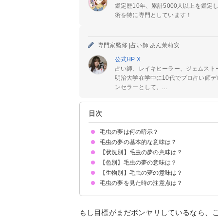
鑑定歴10年、累計5000人以上を鑑
術を特に専門としています！
専門家監修 |
占い師 あん茉莉安
公式HP
X
占い師、レイキヒーラー、ジェムスト
明治大学在学中に10代でプロ占い師デ
ンセラーとして、...
目次
毛虫の夢は何の暗示？
毛虫の夢の基本的な意味は？
【状況別】毛虫の夢の意味は？
①向上心の暗示
②対人運の低下
③ストレスが溜まっている暗示
状況によって意味が決まる
【色別】毛虫の夢の意味は？
毛虫に刺される夢【警告夢】
毛虫が大量発生する夢【警告夢】
毛虫を退治する夢【吉夢】
毛虫が体につく夢【警告夢】
毛虫が足につく夢【警告夢】
部屋に毛虫が出る夢【警告夢】
毛虫を捕まえる夢【吉夢】
毛虫を潰す夢【警告夢】
毛虫が蝶になる夢【吉夢】
毛虫が降ってくる夢【警告夢】
毛虫が木に止まっている夢【警告夢】
毛虫を飼う夢【警告夢】
毛虫をいじめる夢【警告夢】
毛虫を投げつけられる夢【警告夢】
毛虫を食べる夢【吉夢】
【生物別】毛虫の夢の意味は？
黒い毛虫の夢【警告夢】
緑色の毛虫の夢【警告夢】
オレンジ色の毛虫の夢【吉夢】
カラフルな毛虫の夢【吉夢】
金色の毛虫の夢【吉夢】
茶色の毛虫の夢【吉夢】
青い毛虫の夢【警告夢】
ピンクの毛虫の夢【警告夢】
白い毛虫の夢【警告夢】
毛虫の夢を見た時の注意点は？
毛虫と芋虫が出てくる夢【警告夢】
毛虫とムカデが出てくる夢【吉夢】
毛虫と蛇が出る夢【吉夢】
毛虫とカマキリが出る夢【警告夢】
十分な休息を取る
警告夢や凶夢の内容を人に話す
もし目標がまだボンヤリしているなら、