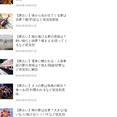
2023年10月24日
【夢占い】体から虫が出てくる夢は
吉夢？腕/手/足など状況別意味
2024年06月11日
【夢占い】猫が逃げる夢の意味は？
飼い猫だと凶夢？捕まえる/戻ってく
るなど状況別
2024年05月07日
【夢占い】電車に轢かれる・人身事
故の夢の意味は？他人/脱線/目撃な
ど状況別に解説
2024年03月24日
【夢占い】タコの夢は執着の暗示？
食べる/巨大/襲われるなど状況別意
味
2024年07月24日
【夢占い】蜂の夢は吉夢？大きな/追
い払う/逃げる/ミツバチなど状況別