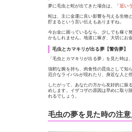
夢に毛虫と蛇が出てきた場合は、「
近い
蛇は、主に金運に良い影響を与える生物
貯まるという言い伝えもありますね。
今お金に困っているなら、少しでも稼ぐ
かもしれません。地道に稼ぎ、大切にお
毛虫とカマキリが出る夢【警告夢】
「毛虫とカマキリが出る夢」を見た時は
強靭な腕を持ち、肉食性の昆虫として知
厄介なライバルが現れたり、身近な人と
したがって、あなたの方から友好的に振
めします。イザコザの原因は早めに取り
れるでしょう。
毛虫の夢を見た時の注意