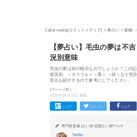
Callat media[カラットメディア]
>
夢占い
>
動物・
【夢占い】毛虫の夢は不吉
況別意味
毛虫の夢は何の暗示なのでしょうか？この記
状況別、＜カラフル＞＜黒＞ ＜緑＞など色
意点も紹介するので参考にしてください。
( 7ページ目 )
2024年06月29日 更新
シェア
ツイート
シェア
専門家監修 |
占い師 恋愛占い師💘ルナ
Twitter