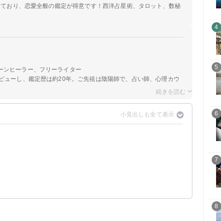
定しており、恋愛全般の鑑定が得意です！西洋占星術、タロット、数秘
4
5
ーンヒーラー、フリーライター
ビューし、鑑定歴は約20年。ご先祖は陰陽師で、占い師、心理カウ
6
7
8