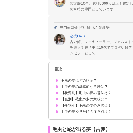
鑑定歴10年、累計5000人以上を鑑
術を特に専門としています！
専門家監修 |
占い師 あん茉莉安
公式HP
X
占い師、レイキヒーラー、ジェムスト
明治大学在学中に10代でプロ占い師デ
ンセラーとして、...
目次
毛虫の夢は何の暗示？
毛虫の夢の基本的な意味は？
【状況別】毛虫の夢の意味は？
①向上心の暗示
②対人運の低下
③ストレスが溜まっている暗示
状況によって意味が決まる
【色別】毛虫の夢の意味は？
毛虫に刺される夢【警告夢】
毛虫が大量発生する夢【警告夢】
毛虫を退治する夢【吉夢】
毛虫が体につく夢【警告夢】
毛虫が足につく夢【警告夢】
部屋に毛虫が出る夢【警告夢】
毛虫を捕まえる夢【吉夢】
毛虫を潰す夢【警告夢】
毛虫が蝶になる夢【吉夢】
毛虫が降ってくる夢【警告夢】
毛虫が木に止まっている夢【警告夢】
毛虫を飼う夢【警告夢】
毛虫をいじめる夢【警告夢】
毛虫を投げつけられる夢【警告夢】
毛虫を食べる夢【吉夢】
【生物別】毛虫の夢の意味は？
黒い毛虫の夢【警告夢】
緑色の毛虫の夢【警告夢】
オレンジ色の毛虫の夢【吉夢】
カラフルな毛虫の夢【吉夢】
金色の毛虫の夢【吉夢】
茶色の毛虫の夢【吉夢】
青い毛虫の夢【警告夢】
ピンクの毛虫の夢【警告夢】
白い毛虫の夢【警告夢】
毛虫の夢を見た時の注意点は？
毛虫と芋虫が出てくる夢【警告夢】
毛虫とムカデが出てくる夢【吉夢】
毛虫と蛇が出る夢【吉夢】
毛虫とカマキリが出る夢【警告夢】
十分な休息を取る
警告夢や凶夢の内容を人に話す
毛虫と蛇が出る夢【吉夢】