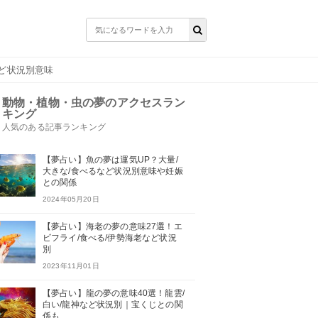
など状況別意味
動物・植物・虫の夢のアクセスラン
キング
人気のある記事ランキング
【夢占い】魚の夢は運気UP？大量/
大きな/食べるなど状況別意味や妊娠
との関係
2024年05月20日
【夢占い】海老の夢の意味27選！エ
ビフライ/食べる/伊勢海老など状況
別
2023年11月01日
【夢占い】龍の夢の意味40選！龍雲/
白い/龍神など状況別｜宝くじとの関
係も