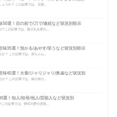
うか？ この記事では、元彼...
50選！目の前で/刀で/連続など状況別暗示
？この記事では、殺される夢の...
味35選！預かる/あやす/笑うなど状況別暗示
？ この記事では、赤ちゃん...
味40選！大量/ジャリジャリ/奥歯など状況別
？ この記事では、歯が抜け...
0選！知人/祖母/他人/芸能人など状況別
この記事では、葬式の夢の意味...