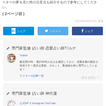
ーターの夢を見た時の注意点も紹介するので参考にしてくださ
い。
( 2ページ目 )
2024年03月02日 更新
シェア
ツイート
シェア
専門家監修 |
占い師 恋愛占い師💘ルナ
Twitter
鑑定歴10年、累計5000人以上を鑑定しており、恋愛全般の鑑定が
得意です！西洋占星術、タロット、数秘術を特に専門としていま
す！
ライターの記事一覧
専門家監修 |
占い師 神代蓮
公式HP
X
Instagram
YouTube