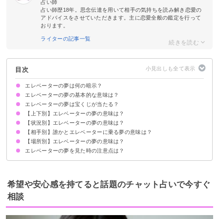
占い師
占い師歴18年。思念伝達を用いて相手の気持ちを読み解き恋愛の
アドバイスをさせていただきます。主に恋愛全般の鑑定を行って
おります。
ライターの記事一覧
目次
エレベーターの夢は何の暗示？
エレベーターの夢の基本的な意味は？
エレベーターの夢は宝くじが当たる？
①心境・環境の変化の暗示
②運気の上下
状況によって意味が決まる
【上下別】エレベーターの夢の意味は？
吉夢のエレベーターの夢なら当たるかも
エレベーターの夢を見て宝くじが当たった体験談
【状況別】エレベーターの夢の意味は？
エレベーターが上がる夢【吉夢】
エレベーターが下がる夢【警告夢】
エレベーターが上がったり下がったりする夢【警告夢】
【相手別】誰かとエレベーターに乗る夢の意味は？
エレベーターが落ちる夢【警告夢】
エレベーターに乗る夢【吉夢】
エレベーターが止まらない夢【警告夢】
エレベーターが急上昇する夢【吉夢】
エレベーターの扉に挟まれる夢【警告夢】
エレベーターが横に移動する夢【警告夢】
エレベーターが揺れる夢【警告夢】
エレベーターが故障する夢【警告夢】
エレベーターに乗れない夢【警告夢】
エレベーターを待つ夢【警告夢】
エレベーターに閉じ込められる夢【凶夢】
エレベーターが点検中の夢【警告夢】
エレベーターがこない夢【吉夢】
エレベーターで高層階へ上がる夢【警告夢】
エレベーターから脱出する夢【警告夢】
エレベーターが狭いと感じる夢【警告夢】
【場所別】エレベーターの夢の意味は？
異性とエレベーターに乗る夢【吉夢】
友達とエレベーターに乗る夢【警告夢】
好きな人とエレベーターに乗る夢【警告夢】
家族とエレベーターに乗る夢【警告夢】
知らない人とエレベーターに乗る夢【吉夢】
芸能人とエレベーターに乗る夢【吉夢】
エレベーターの夢を見た時の注意点は？
ホテルのエレベーターの夢【吉夢】
マンションのエレベーターの夢【吉夢】
デパートのエレベーターの夢【警告夢】
病院のエレベーターの夢【警告夢】
学校のエレベーターの夢【吉夢】
吉夢なら話さず警告夢や凶夢は人に話す
希望や安心感を持てると話題のチャット占いで今すぐ
相談