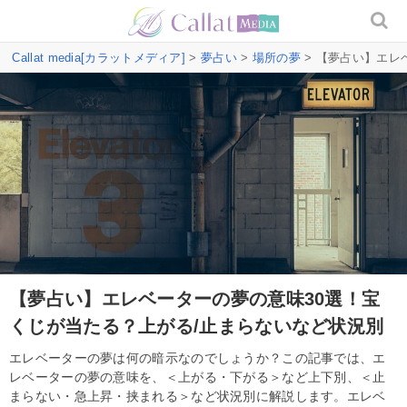
Callat media[カラットメディア]
>
夢占い
>
場所の夢
> 【夢占い】エレ
【夢占い】エレベーターの夢の意味30選！宝
くじが当たる？上がる/止まらないなど状況別
エレベーターの夢は何の暗示なのでしょうか？この記事では、エ
レベーターの夢の意味を、＜上がる・下がる＞など上下別、＜止
まらない・急上昇・挟まれる＞など状況別に解説します。エレベ