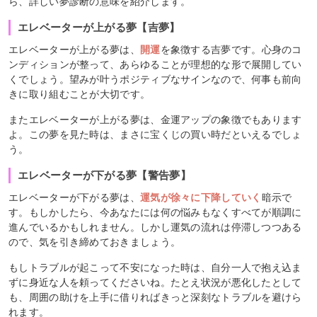
ら、詳しい夢診断の意味を紹介します。
エレベーターが上がる夢【吉夢】
エレベーターが上がる夢は、
開運
を象徴する吉夢です。心身のコ
ンディションが整って、あらゆることが理想的な形で展開してい
くでしょう。望みが叶うポジティブなサインなので、何事も前向
きに取り組むことが大切です。
またエレベーターが上がる夢は、金運アップの象徴でもあります
よ。この夢を見た時は、まさに宝くじの買い時だといえるでしょ
う。
エレベーターが下がる夢【警告夢】
エレベーターが下がる夢は、
運気が徐々に下降していく
暗示で
す。もしかしたら、今あなたには何の悩みもなくすべてが順調に
進んでいるかもしれません。しかし運気の流れは停滞しつつある
ので、気を引き締めておきましょう。
もしトラブルが起こって不安になった時は、自分一人で抱え込ま
ずに身近な人を頼ってくださいね。たとえ状況が悪化したとして
も、周囲の助けを上手に借りればきっと深刻なトラブルを避けら
れます。