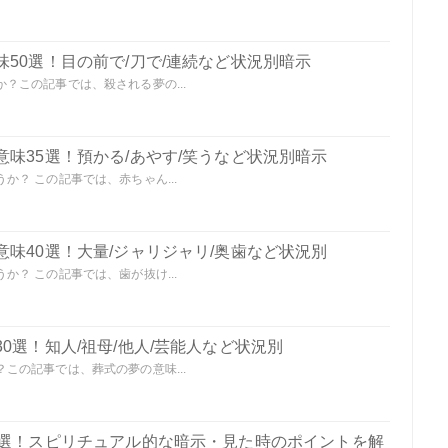
50選！目の前で/刀で/連続など状況別暗示
？この記事では、殺される夢の...
味35選！預かる/あやす/笑うなど状況別暗示
？ この記事では、赤ちゃん...
味40選！大量/ジャリジャリ/奥歯など状況別
？ この記事では、歯が抜け...
0選！知人/祖母/他人/芸能人など状況別
この記事では、葬式の夢の意味...
0選！スピリチュアル的な暗示・見た時のポイントを解