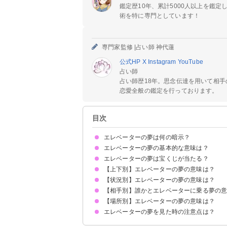
鑑定歴10年、累計5000人以上を鑑
術を特に専門としています！
専門家監修 |
占い師 神代蓮
公式HP
X
Instagram
YouTube
占い師
占い師歴18年。思念伝達を用いて相
恋愛全般の鑑定を行っております。
目次
エレベーターの夢は何の暗示？
エレベーターの夢の基本的な意味は？
エレベーターの夢は宝くじが当たる？
①心境・環境の変化の暗示
②運気の上下
状況によって意味が決まる
【上下別】エレベーターの夢の意味は？
吉夢のエレベーターの夢なら当たるかも
エレベーターの夢を見て宝くじが当たった体験談
【状況別】エレベーターの夢の意味は？
エレベーターが上がる夢【吉夢】
エレベーターが下がる夢【警告夢】
エレベーターが上がったり下がったりする夢【警
【相手別】誰かとエレベーターに乗る夢の
エレベーターが落ちる夢【警告夢】
エレベーターに乗る夢【吉夢】
エレベーターが止まらない夢【警告夢】
エレベーターが急上昇する夢【吉夢】
エレベーターの扉に挟まれる夢【警告夢】
エレベーターが横に移動する夢【警告夢】
エレベーターが揺れる夢【警告夢】
エレベーターが故障する夢【警告夢】
エレベーターに乗れない夢【警告夢】
エレベーターを待つ夢【警告夢】
エレベーターに閉じ込められる夢【凶夢】
エレベーターが点検中の夢【警告夢】
エレベーターがこない夢【吉夢】
エレベーターで高層階へ上がる夢【警告夢】
エレベーターから脱出する夢【警告夢】
エレベーターが狭いと感じる夢【警告夢】
【場所別】エレベーターの夢の意味は？
異性とエレベーターに乗る夢【吉夢】
友達とエレベーターに乗る夢【警告夢】
好きな人とエレベーターに乗る夢【警告夢】
家族とエレベーターに乗る夢【警告夢】
知らない人とエレベーターに乗る夢【吉夢】
芸能人とエレベーターに乗る夢【吉夢】
エレベーターの夢を見た時の注意点は？
ホテルのエレベーターの夢【吉夢】
マンションのエレベーターの夢【吉夢】
デパートのエレベーターの夢【警告夢】
病院のエレベーターの夢【警告夢】
学校のエレベーターの夢【吉夢】
吉夢なら話さず警告夢や凶夢は人に話す