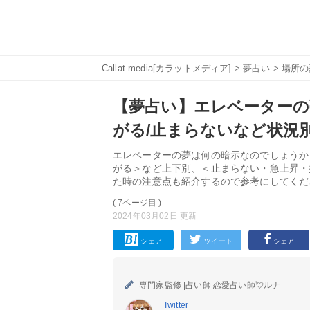
Callat media[カラットメディア]
>
夢占い
>
場所の
【夢占い】エレベーターの
がる/止まらないなど状況
エレベーターの夢は何の暗示なのでしょうか
がる＞など上下別、＜止まらない・急上昇・
た時の注意点も紹介するので参考にしてくだ
( 7ページ目 )
2024年03月02日 更新
シェア
ツイート
シェア
専門家監修 |
占い師 恋愛占い師💘ルナ
Twitter