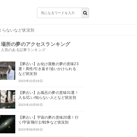
まらないなど状況別
場所の夢のアクセスランキング
人気のある記事ランキング
【夢占い】お化け屋敷の夢の意味23
選！異性/引き返す/追いかけられる
など状況別
2023年10月18日
【夢占い】お風呂の夢の意味31選！
入る/広い/知らない人となど状況別
2023年10月05日
【夢占い】宇宙の夢の意味20選！行
く/宇宙飛行士/戦争など状況別
2023年09月06日