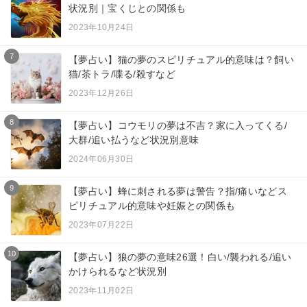
状況別｜宝くじとの関係も
2023年10月24日
7
【夢占い】猫の夢のスピリチュアル的意味は？飼い
猫/茶トラ/喋る/殺すなど
2023年12月26日
8
【夢占い】コウモリの夢は不吉？家に入ってくる/
大群/追い払うなど状況別意味
2024年06月30日
9
【夢占い】蜂に刺される夢は警告？指/痛いなどス
ピリチュアル的意味や妊娠との関係も
2023年07月22日
10
【夢占い】狼の夢の意味26選！白い/襲われる/追い
かけられるなど状況別
2023年11月02日