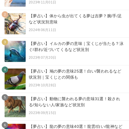
2023年11月01日
2
【夢占い】体から虫が出てくる夢は吉夢？腕/手/足
など状況別意味
2024年06月11日
3
【夢占い】イルカの夢の意味｜宝くじが当たる？泳
ぐ/群れ/近づいてくるなど状況別
2023年07月20日
4
【夢占い】鳩の夢の意味25選！白い/襲われるなど
状況別｜宝くじとの関係も
2023年10月28日
5
【夢占い】動物に襲われる夢の意味31選！殺され
る/知らない人/家族など状況別
2023年09月15日
6
【夢占い】龍の夢の意味40選！龍雲/白い/龍神など