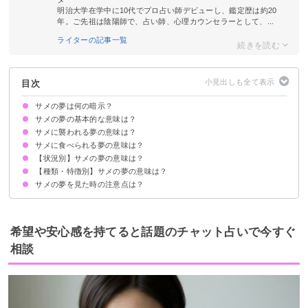
明治大学在学中に10代でプロ占い師デビューし、鑑定歴は約20
年。ご先祖は陰陽師で、占い師、心理カウンセラーとして、...
ライターの記事一覧
目次
サメの夢は何の暗示？
サメの夢の基本的な意味は？
サメに襲われる夢の意味は？
ストレスや不安の暗示
状況・種類で意味が決まる
サメに食べられる夢の意味は？
対人運の低下
他人・知らない人がサメに襲われる夢は対人運の低下
家族がサメに襲われる夢は家庭運の低下
恋人がサメに襲われる夢は恋愛運の低下
【状況別】サメの夢の意味は？
食べられて死んだ場合は吉夢
食べられて怖い夢は凶夢
他人・知らない人がサメに食べられる夢は対人運の低下
家族がサメに食べられる夢は家庭運の低下
恋人がサメに食べられる夢は恋愛運の低下
子供がサメに食べられる夢は対人運の低下
【種類・特徴別】サメの夢の意味は？
サメに追いかけられる夢【警告夢】
サメと遊ぶ夢【吉夢】
サメに殺される夢【吉夢】
サメに噛まれる夢【凶夢】
サメと戦って退治する夢【吉夢】
サメを釣る夢【吉夢】
サメが死んでいる夢【吉夢】
サメと一緒に泳ぐ夢【吉夢】
サメに乗る夢【警告夢】
サメを飼いならす夢【吉夢】
自分がサメになる夢【警告夢】
サメの夢を見た時の注意点は？
大きなサメの夢【警告夢】
小さなサメの夢【警告夢】
白いサメの夢【吉夢】
黒いサメの夢【凶夢】
ジンベイザメの夢【吉夢】
シュモクザメの夢【警告】
十分な休息を取る
警告夢や凶夢の内容を人に話す
希望や安心感を持てると話題のチャット占いで今すぐ
相談