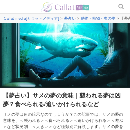
Callat media[カラットメディア]
>
夢占い
>
動物・植物・虫の夢
> 【
【夢占い】サメの夢の意味｜襲われる夢は凶
夢？食べられる/追いかけられるなど
サメの夢は何の暗示なのでしょうか？この記事では、サメの夢の
意味を、＜襲われる＞＜食べられる＞＜追いかけられる＞＜遊ぶ
＞など状況別、＜大きい＞など種類別に解説します。サメの夢を