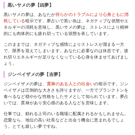
黒いサメの夢【凶夢】
黒いサメの夢は、あなたが
何らかのトラブルにより心身ともに消
耗している
暗示です。夢占いで黒い魚は、ネガティブな状態やエ
ネルギーの消耗を意味し、黒いサメの夢は、ストレスにより精神
的にも肉体的にも疲れ切っている状態を表しています。
このままでは、ネガティブな感情によりストレスが溜まる一方
で、限界を迎えてしまいます。あなたに必要なのは休息です。疲
れ切りエネルギーが足りなくなっている心身を休ませてあげまし
ょう。
ジンベイザメの夢【吉夢】
ジンベイザメの夢は、
貫禄のある人との出会い
の暗示です。ジン
ベイザメは圧倒的な大きさを誇りますが、一方でプランクトンを
食べるなど穏やかな性格をしたサメとして知られています。夢占
いでは、貫禄があり安心感のある人などを意味します。
仕事では、頼れる上司のいる職場に配属されるかもしれません。
恋愛なら、地位の高い社長などと出会う機会に恵まれるでしょ
う。とても嬉しい夢ですね。