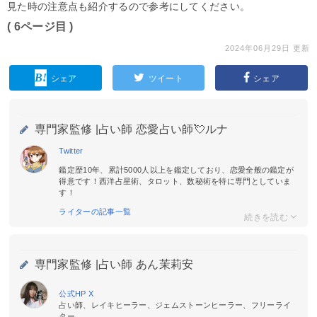
見た時の注意点も紹介するので参考にしてください。
( 6ページ目 )
2024年06月29日 更新
シェア
ツイート
シェア
専門家監修 |
占い師 恋愛占い師💘ルナ
Twitter
鑑定歴10年、累計5000人以上を鑑定しており、恋愛全般の鑑定が
得意です！西洋占星術、タロット、数秘術を特に専門としていま
す！
ライターの記事一覧
専門家監修 |
占い師 あん茉莉安
公式HP
X
占い師、レイキヒーラー、ジェムストーンヒーラー、フリーライ
ター