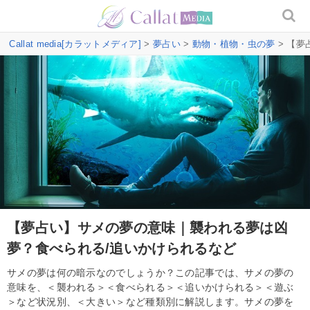
Callat media[カラットメディア]
>
夢占い
>
動物・植物・虫の夢
> 【
【夢占い】サメの夢の意味｜襲われる夢は凶
夢？食べられる/追いかけられるなど
サメの夢は何の暗示なのでしょうか？この記事では、サメの夢の
意味を、＜襲われる＞＜食べられる＞＜追いかけられる＞＜遊ぶ
＞など状況別、＜大きい＞など種類別に解説します。サメの夢を