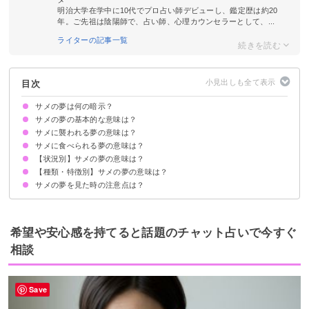
明治大学在学中に10代でプロ占い師デビューし、鑑定歴は約20
年。ご先祖は陰陽師で、占い師、心理カウンセラーとして、...
ライターの記事一覧
目次
サメの夢は何の暗示？
サメの夢の基本的な意味は？
サメに襲われる夢の意味は？
ストレスや不安の暗示
状況・種類で意味が決まる
サメに食べられる夢の意味は？
対人運の低下
他人・知らない人がサメに襲われる夢は対人運の低下
家族がサメに襲われる夢は家庭運の低下
恋人がサメに襲われる夢は恋愛運の低下
【状況別】サメの夢の意味は？
食べられて死んだ場合は吉夢
食べられて怖い夢は凶夢
他人・知らない人がサメに食べられる夢は対人運の低下
家族がサメに食べられる夢は家庭運の低下
恋人がサメに食べられる夢は恋愛運の低下
子供がサメに食べられる夢は対人運の低下
【種類・特徴別】サメの夢の意味は？
サメに追いかけられる夢【警告夢】
サメと遊ぶ夢【吉夢】
サメに殺される夢【吉夢】
サメに噛まれる夢【凶夢】
サメと戦って退治する夢【吉夢】
サメを釣る夢【吉夢】
サメが死んでいる夢【吉夢】
サメと一緒に泳ぐ夢【吉夢】
サメに乗る夢【警告夢】
サメを飼いならす夢【吉夢】
自分がサメになる夢【警告夢】
サメの夢を見た時の注意点は？
大きなサメの夢【警告夢】
小さなサメの夢【警告夢】
白いサメの夢【吉夢】
黒いサメの夢【凶夢】
ジンベイザメの夢【吉夢】
シュモクザメの夢【警告】
十分な休息を取る
警告夢や凶夢の内容を人に話す
希望や安心感を持てると話題のチャット占いで今すぐ
相談
Save