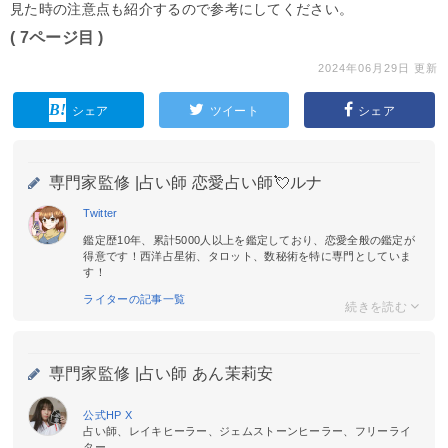
見た時の注意点も紹介するので参考にしてください。
( 7ページ目 )
2024年06月29日 更新
シェア
ツイート
シェア
専門家監修 |
占い師 恋愛占い師💘ルナ
Twitter
鑑定歴10年、累計5000人以上を鑑定しており、恋愛全般の鑑定が
得意です！西洋占星術、タロット、数秘術を特に専門としていま
す！
ライターの記事一覧
専門家監修 |
占い師 あん茉莉安
公式HP
X
占い師、レイキヒーラー、ジェムストーンヒーラー、フリーライ
ター