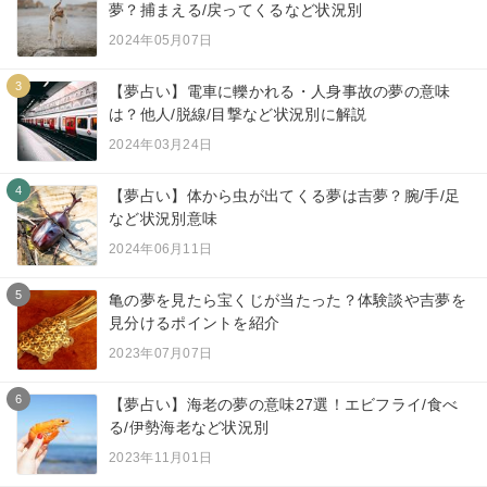
夢？捕まえる/戻ってくるなど状況別
2024年05月07日
3
【夢占い】電車に轢かれる・人身事故の夢の意味
は？他人/脱線/目撃など状況別に解説
2024年03月24日
4
【夢占い】体から虫が出てくる夢は吉夢？腕/手/足
など状況別意味
2024年06月11日
5
亀の夢を見たら宝くじが当たった？体験談や吉夢を
見分けるポイントを紹介
2023年07月07日
6
【夢占い】海老の夢の意味27選！エビフライ/食べ
る/伊勢海老など状況別
2023年11月01日