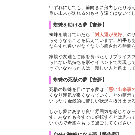
いずれにしても、前向きに努力したり考
良い未来が訪れるのもそう遠くはないで
蜘蛛を助ける夢【吉夢】
蜘蛛を助けていたら「
対人運が良好
」の
らそうなることを伝えています。相手も
ならすれ違いがなくなり心癒される時間
家族や友達とご飯を食べたりサプライズ
られない気持ちを形やイベントで表現し
きていなかった人は、親しい人と遠出し
蜘蛛の死骸の夢【吉夢】
死骸の蜘蛛を目にする夢は「
悪い出来事
くなり運気が良くなっていくことの暗示
いったり金銭的に苦しい状況を抜け出せ
しかし夢にあまり良い雰囲気を感じなか
す。あなたも今すぐに好転するとは思っ
いくので希望をもって過ごしてください
自分が蜘蛛になる夢【警告夢】