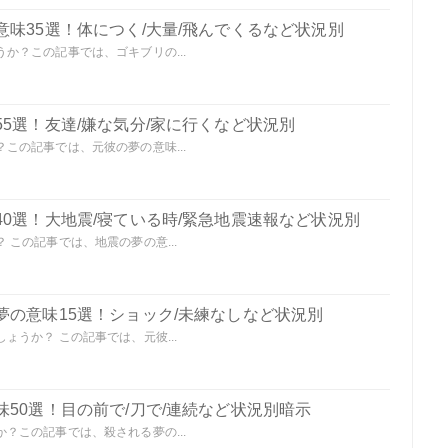
味35選！体につく/大量/飛んでくるなど状況別
か？この記事では、ゴキブリの...
5選！友達/嫌な気分/家に行くなど状況別
この記事では、元彼の夢の意味...
0選！大地震/寝ている時/緊急地震速報など状況別
この記事では、地震の夢の意...
夢の意味15選！ショック/未練なしなど状況別
うか？ この記事では、元彼...
50選！目の前で/刀で/連続など状況別暗示
？この記事では、殺される夢の...