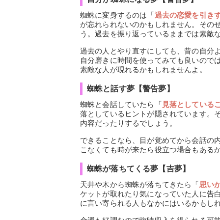
蜘蛛に変身するのは「
過去の恋愛を引き
が忘れられないのかもしれません。その
う。過去を振り返っているままでは素敵
過去の人とやり直すにしても、昔の自分
自分磨きに時間を使ってみても良いので
素敵な人が現れるかもしれませんよ。
蜘蛛と話す夢【警告夢】
蜘蛛と会話していたら「
見落としている
落としているヒントが隠されています。
内容だったりするでしょう。
できることなら、目が覚めてから会話の
こなくても時が来たら役立つ場合もある
蜘蛛が落ちてくる夢【吉夢】
天井や木から蜘蛛が落ちてきたら「
思い
ケットが取れたり気になっていた人に告
に言い寄られる人もなかにはいるかもし