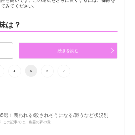
能性も高いです。この運気をさらに良くするには、掃除を
してみてください。
味は？
続きを読む
4
5
6
7
5選！襲われる/殺されそうになる/戦うなど状況別
この記事では、幽霊の夢の意...