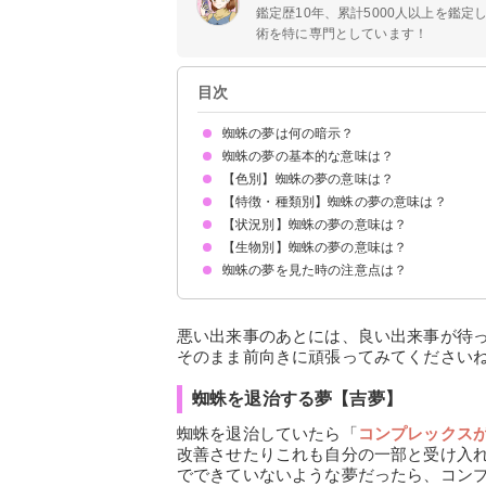
鑑定歴10年、累計5000人以上を鑑
術を特に専門としています！
目次
蜘蛛の夢は何の暗示？
蜘蛛の夢の基本的な意味は？
【色別】蜘蛛の夢の意味は？
人間関係のトラブルを暗示
状況によって意味が決まる
【特徴・種類別】蜘蛛の夢の意味は？
赤い蜘蛛の夢【吉夢】
黒い蜘蛛の夢【警告夢】
白い蜘蛛の夢【吉夢】
茶色の蜘蛛の夢【吉夢】
カラフルな蜘蛛の夢【警告夢】
金色の蜘蛛の夢【吉夢】
緑の蜘蛛の夢【吉夢】
【状況別】蜘蛛の夢の意味は？
大きい蜘蛛の夢【吉夢】
小さい蜘蛛の夢【吉夢】
毒蜘蛛の夢【警告夢】
【生物別】蜘蛛の夢の意味は？
蜘蛛が体につく夢【吉夢】
蜘蛛が大量に出てくる夢【凶夢】
蜘蛛を追い払う夢【吉夢】
蜘蛛の糸の夢【吉夢】
蜘蛛の巣の夢【警告夢】
蜘蛛の卵の夢【吉夢】
蜘蛛に噛まれる夢【警告夢】
蜘蛛を食べる夢【吉夢】
蜘蛛を退治する夢【吉夢】
蜘蛛を助ける夢【吉夢】
蜘蛛の死骸の夢【吉夢】
自分が蜘蛛になる夢【警告夢】
蜘蛛と話す夢【警告夢】
蜘蛛が落ちてくる夢【吉夢】
蜘蛛の夢を見た時の注意点は？
蜘蛛とゴキブリの夢【警告夢】
蜘蛛と蛇の夢【吉夢】
周囲の人間関係に注意する
凶夢・警告夢なら人に話す
悪い出来事のあとには、良い出来事が待
そのまま前向きに頑張ってみてください
蜘蛛を退治する夢【吉夢】
蜘蛛を退治していたら「
コンプレックス
改善させたりこれも自分の一部と受け入
でできていないような夢だったら、コン