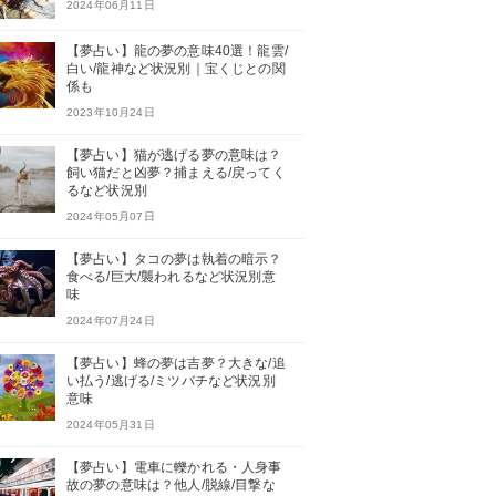
2024年06月11日
【夢占い】龍の夢の意味40選！龍雲/
白い/龍神など状況別｜宝くじとの関
係も
2023年10月24日
【夢占い】猫が逃げる夢の意味は？
飼い猫だと凶夢？捕まえる/戻ってく
るなど状況別
2024年05月07日
【夢占い】タコの夢は執着の暗示？
食べる/巨大/襲われるなど状況別意
味
2024年07月24日
【夢占い】蜂の夢は吉夢？大きな/追
い払う/逃げる/ミツバチなど状況別
意味
2024年05月31日
【夢占い】電車に轢かれる・人身事
故の夢の意味は？他人/脱線/目撃な