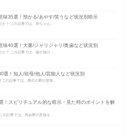
味35選！預かる/あやす/笑うなど状況別暗示
？ この記事では、赤ちゃん...
味40選！大量/ジャリジャリ/奥歯など状況別
？ この記事では、歯が抜け...
0選！知人/祖母/他人/芸能人など状況別
この記事では、葬式の夢の意味...
0選！スピリチュアル的な暗示・見た時のポイントを解
の記事では、死ぬ夢の意味を...