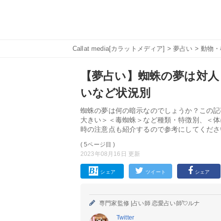
Callat media[カラットメディア]
>
夢占い
>
動物・
【夢占い】蜘蛛の夢は対人
いなど状況別
蜘蛛の夢は何の暗示なのでしょうか？この記
大きい＞＜毒蜘蛛＞など種類・特徴別、＜体
時の注意点も紹介するので参考にしてくださ
( 5ページ目 )
2023年08月16日 更新
シェア
ツイート
シェア
専門家監修 |
占い師 恋愛占い師💘ルナ
Twitter