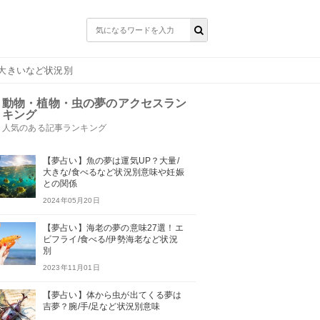
/大きいなど状況別
動物・植物・虫の夢のアクセスラン
キング
人気のある記事ランキング
【夢占い】魚の夢は運気UP？大量/
大きな/食べるなど状況別意味や妊娠
との関係
2024年05月20日
【夢占い】海老の夢の意味27選！エ
ビフライ/食べる/伊勢海老など状況
別
2023年11月01日
【夢占い】体から虫が出てくる夢は
吉夢？腕/手/足など状況別意味