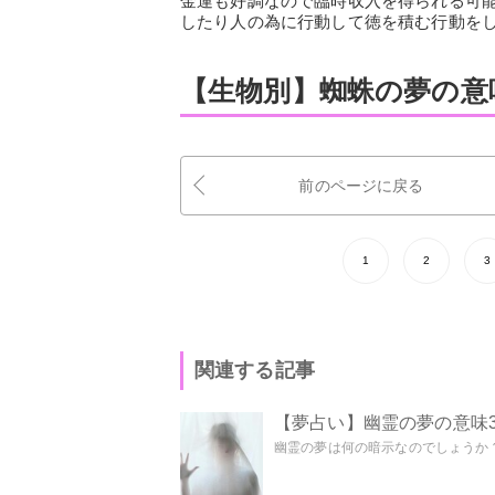
金運も好調なので臨時収入を得られる可
したり人の為に行動して徳を積む行動を
【生物別】蜘蛛の夢の意
前のページに戻る
1
2
3
関連する記事
【夢占い】幽霊の夢の意味3
幽霊の夢は何の暗示なのでしょうか？ 