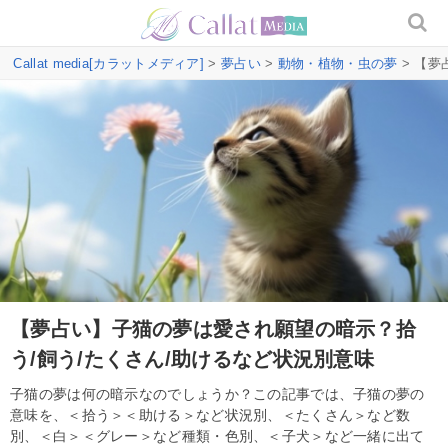
Callat media[カラットメディア]
>
夢占い
>
動物・植物・虫の夢
> 【夢
【夢占い】子猫の夢は愛され願望の暗示？拾
う/飼う/たくさん/助けるなど状況別意味
子猫の夢は何の暗示なのでしょうか？この記事では、子猫の夢の
意味を、＜拾う＞＜助ける＞など状況別、＜たくさん＞など数
別、＜白＞＜グレー＞など種類・色別、＜子犬＞など一緒に出て