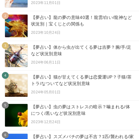
2023年11月01日
2
【夢占い】龍の夢の意味40選！龍雲/白い/龍神など
状況別｜宝くじとの関係も
2023年10月24日
3
【夢占い】体から虫が出てくる夢は吉夢？腕/手/足
など状況別意味
2024年06月11日
4
【夢占い】猫が甘えてくる夢は恋愛運UP？子猫/茶
トラ/なついてなど状況別意味
2024年05月01日
5
【夢占い】虫の夢はストレスの暗示？噛まれる/体
につく/黒いなど状況別意味
2023年12月24日
6
【夢占い】スズメバチの夢は不吉？1匹/襲われる/家