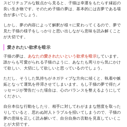
スピリチュアルな観点から見ると、子猫は幸運をもたらす縁起の
良い生き物です。そのため子猫の夢は、基本的には吉夢である場
合が多いでしょう。
しかし、夢の内容によって解釈が様々に変わってくるので、夢で
見た子猫の様子をしっかりと思い出しながら意味を読み解くこと
が大切です。
愛されたい欲求を暗示
子猫の夢は、
あなたの愛されたいという欲求を暗示
しています。
誰からも可愛がられる子猫のように、あなたも周りから気にかけ
て欲しい、大切にして欲しいと思っているのでしょう。
ただし、そうした気持ちがネガティブな方向に傾くと、執着や嫉
妬となって運気を停滞させてしまいます。もし子猫の夢で得たメ
ッセージが警告だった場合は、心のバランスを整えるようにして
ください。
自分本位な行動をしたり、相手に対してわがままな態度を取った
りしていると、思わぬ対人トラブルを招いてしまうので、子猫の
夢の意味を正しく読み解いて、自分自身の言動を見直していくこ
とが大切です。