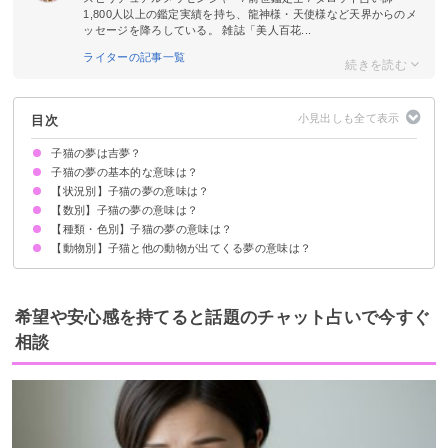
1,800人以上の鑑定実績を持ち、龍神様・天使様など天界からのメ
ッセージを降ろしている。 雑誌「美人百花...
ライターの記事一覧
目次
子猫の夢は吉夢？
子猫の夢の基本的な意味は？
【状況別】子猫の夢の意味は？
愛されたい欲求を暗示
状況によって意味が決まる
【数別】子猫の夢の意味は？
生まれたばかりの子猫の夢【吉夢】
子猫を拾う夢【吉夢】
子猫を助ける夢【吉夢】
子猫を飼う夢【吉夢】
子猫にミルクをあげる夢【吉夢】
子猫を洗う夢【吉夢】
子猫に噛まれる夢【吉夢】
子猫が死ぬ夢【吉夢】
子猫に襲われる夢【警告夢】
子猫を撫でる夢【警告夢】
子猫が家に入ってくる夢【吉夢】
子猫を抱っこする夢【吉夢】
子猫が甘えてくる夢【警告夢】
子猫と遊ぶ夢【警告夢】
子猫をもらう夢【吉夢】
子猫を追い払う夢【警告夢】
子猫を探す夢【警告夢】
子猫が落ちてくる夢【警告夢】
子猫を選ぶ夢【警告夢】
子猫が怒る夢【警告夢】
【種類・色別】子猫の夢の意味は？
子猫がたくさん出てくる夢【吉夢】
3匹の子猫の夢【吉夢】
2匹の子猫の夢【警告】
【動物別】子猫と他の動物が出てくる夢の意味は？
白い子猫の夢【吉夢】
黒い子猫の夢【吉夢】
グレーの子猫の夢【警告夢】
茶色の子猫の夢【吉夢】
野良猫の子猫の夢【警告夢】
ピンクの子猫の夢【吉夢】
子猫と子犬の夢【吉夢】
子猫とネズミの夢【吉夢】
子猫と蛇の夢【警告夢】
子猫とうさぎの夢【吉夢】
希望や安心感を持てると話題のチャット占いで今すぐ
相談