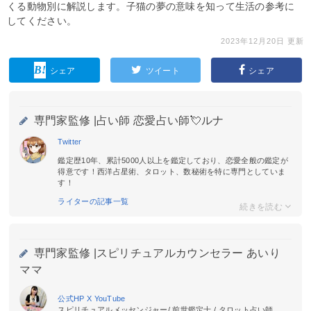
くる動物別に解説します。子猫の夢の意味を知って生活の参考に
してください。
2023年12月20日 更新
シェア
ツイート
シェア
専門家監修 |
占い師 恋愛占い師💘ルナ
Twitter
鑑定歴10年、累計5000人以上を鑑定しており、恋愛全般の鑑定が
得意です！西洋占星術、タロット、数秘術を特に専門としていま
す！
ライターの記事一覧
専門家監修 |
スピリチュアルカウンセラー あいり
ママ
公式HP
X
YouTube
スピリチュアルメッセンジャー/ 前世鑑定士 / タロット占い師