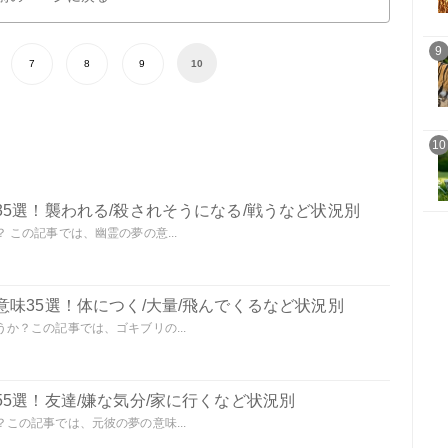
9
7
8
9
10
10
5選！襲われる/殺されそうになる/戦うなど状況別
この記事では、幽霊の夢の意...
味35選！体につく/大量/飛んでくるなど状況別
か？この記事では、ゴキブリの...
5選！友達/嫌な気分/家に行くなど状況別
この記事では、元彼の夢の意味...