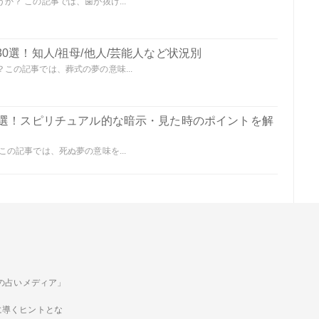
？ この記事では、歯が抜け...
0選！知人/祖母/他人/芸能人など状況別
この記事では、葬式の夢の意味...
0選！スピリチュアル的な暗示・見た時のポイントを解
の記事では、死ぬ夢の意味を...
ための占いメディア」
に導くヒントとな