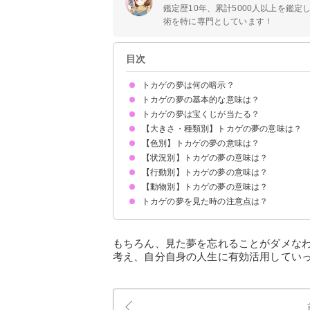
鑑定歴10年、累計5000人以上を鑑
術を特に専門としています！
目次
トカゲの夢は何の暗示？
トカゲの夢の基本的な意味は？
トカゲの夢は宝くじが当たる？
再生と幸運の暗示
状況によって意味が決まる
【大きさ・種類別】トカゲの夢の意味は？
吉夢のトカゲの夢なら当たるかも
トカゲの夢を見て宝くじが当たった体験談
【色別】トカゲの夢の意味は？
大きいトカゲの夢【警告夢】
小さいトカゲの夢【吉夢】
赤ちゃんトカゲの夢【吉夢】
エリマキトカゲの夢【吉夢】
【状況別】トカゲの夢の意味は？
白いトカゲの夢【吉夢】
黒いトカゲの夢【凶夢】
ピンクのトカゲの夢【吉夢】
赤いトカゲの夢【吉夢】
茶色いトカゲの夢【警告夢】
カラフルなトカゲの夢【吉夢】
【行動別】トカゲの夢の意味は？
トカゲに噛まれる夢【吉夢】
トカゲが死んでいる夢【吉夢】
たくさんのトカゲが出てくる夢【吉夢】
トカゲが走っている夢【吉夢】
トカゲに追いかけられる夢【警告夢】
トカゲが逃げる夢
トカゲが眠っている夢
トカゲが何かを食べている夢【吉夢】
【動物別】トカゲの夢の意味は？
トカゲを捕まえる夢【吉夢】
トカゲを追い出す夢【吉夢】
トカゲを踏む夢【警告夢】
トカゲを食べる夢【吉夢】
トカゲを退治する夢【吉夢】
トカゲを飼う夢【吉夢】
トカゲと喋る夢【吉夢】
トカゲになる夢【警告夢】
トカゲの夢を見た時の注意点は？
トカゲとヤモリの夢【吉夢】
トカゲと蛇の夢
トカゲと猫の夢【吉夢・凶夢】
トカゲと犬の夢【吉夢・凶夢】
警告が現実にならないよう先手を打つ
警告夢や凶夢の内容を人に話す
もちろん、見た夢を忘れることがダメな
考え、自分自身の人生に有効活用してい