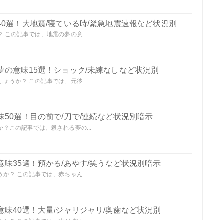
0選！大地震/寝ている時/緊急地震速報など状況別
この記事では、地震の夢の意...
夢の意味15選！ショック/未練なしなど状況別
うか？ この記事では、元彼...
50選！目の前で/刀で/連続など状況別暗示
？この記事では、殺される夢の...
味35選！預かる/あやす/笑うなど状況別暗示
？ この記事では、赤ちゃん...
味40選！大量/ジャリジャリ/奥歯など状況別