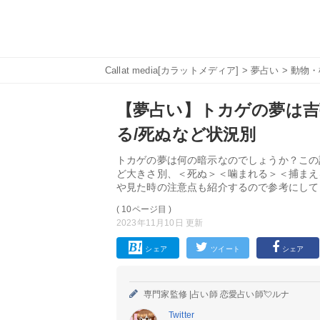
Callat media[カラットメディア]
>
夢占い
>
動物・
【夢占い】トカゲの夢は吉
る/死ぬなど状況別
トカゲの夢は何の暗示なのでしょうか？この
ど大きさ別、＜死ぬ＞＜噛まれる＞＜捕まえ
や見た時の注意点も紹介するので参考にして
( 10ページ目 )
2023年11月10日 更新
シェア
ツイート
シェア
専門家監修 |
占い師 恋愛占い師💘ルナ
Twitter