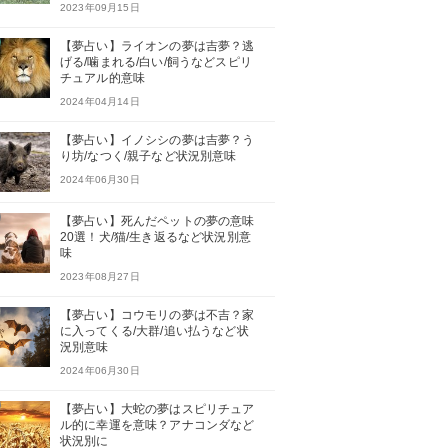
2023年09月15日
【夢占い】ライオンの夢は吉夢？逃
げる/噛まれる/白い/飼うなどスピリ
チュアル的意味
2024年04月14日
【夢占い】イノシシの夢は吉夢？う
り坊/なつく/親子など状況別意味
2024年06月30日
【夢占い】死んだペットの夢の意味
20選！犬/猫/生き返るなど状況別意
味
2023年08月27日
【夢占い】コウモリの夢は不吉？家
に入ってくる/大群/追い払うなど状
況別意味
2024年06月30日
【夢占い】大蛇の夢はスピリチュア
ル的に幸運を意味？アナコンダなど
状況別に