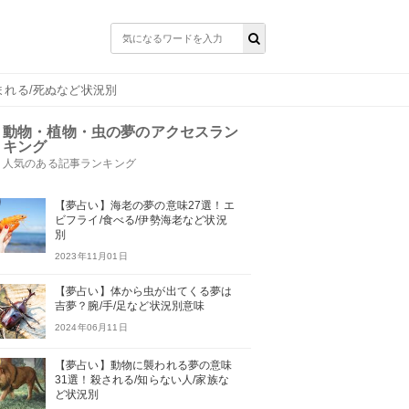
まれる/死ぬなど状況別
動物・植物・虫の夢のアクセスラン
キング
人気のある記事ランキング
【夢占い】海老の夢の意味27選！エ
ビフライ/食べる/伊勢海老など状況
別
2023年11月01日
【夢占い】体から虫が出てくる夢は
吉夢？腕/手/足など状況別意味
2024年06月11日
【夢占い】動物に襲われる夢の意味
31選！殺される/知らない人/家族な
ど状況別