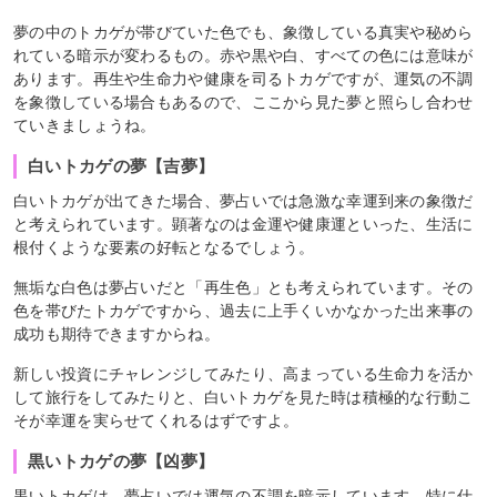
夢の中のトカゲが帯びていた色でも、象徴している真実や秘めら
れている暗示が変わるもの。赤や黒や白、すべての色には意味が
あります。再生や生命力や健康を司るトカゲですが、運気の不調
を象徴している場合もあるので、ここから見た夢と照らし合わせ
ていきましょうね。
白いトカゲの夢【吉夢】
白いトカゲが出てきた場合、夢占いでは急激な幸運到来の象徴だ
と考えられています。顕著なのは金運や健康運といった、生活に
根付くような要素の好転となるでしょう。
無垢な白色は夢占いだと「再生色」とも考えられています。その
色を帯びたトカゲですから、過去に上手くいかなかった出来事の
成功も期待できますからね。
新しい投資にチャレンジしてみたり、高まっている生命力を活か
して旅行をしてみたりと、白いトカゲを見た時は積極的な行動こ
そが幸運を実らせてくれるはずですよ。
黒いトカゲの夢【凶夢】
黒いトカゲは、夢占いでは運気の不調を暗示しています。特に仕