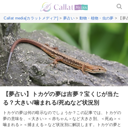
Callat media[カラットメディア]
>
夢占い
>
動物・植物・虫の夢
> 【夢
【夢占い】トカゲの夢は吉夢？宝くじが当た
る？大きい/噛まれる/死ぬなど状況別
トカゲの夢は何の暗示なのでしょうか？この記事では、トカゲの
夢の意味を、＜大きい＞＜赤ちゃん＞など大きさ別、＜死ぬ＞＜
噛まれる＞＜捕まえる＞など状況別に解説します。トカゲの夢と