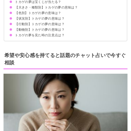
トカゲの夢は宝くじが当たる？
再生と幸運の暗示
状況によって意味が決まる
【大きさ・種類別】トカゲの夢の意味は？
吉夢のトカゲの夢なら当たるかも
トカゲの夢を見て宝くじが当たった体験談
【色別】トカゲの夢の意味は？
大きいトカゲの夢【警告夢】
小さいトカゲの夢【吉夢】
赤ちゃんトカゲの夢【吉夢】
エリマキトカゲの夢【吉夢】
【状況別】トカゲの夢の意味は？
白いトカゲの夢【吉夢】
黒いトカゲの夢【凶夢】
ピンクのトカゲの夢【吉夢】
赤いトカゲの夢【吉夢】
茶色いトカゲの夢【警告夢】
カラフルなトカゲの夢【吉夢】
【行動別】トカゲの夢の意味は？
トカゲに噛まれる夢【吉夢】
トカゲが死んでいる夢【吉夢】
たくさんのトカゲが出てくる夢【吉夢】
トカゲが走っている夢【吉夢】
トカゲに追いかけられる夢【警告夢】
トカゲが逃げる夢
トカゲが眠っている夢
トカゲが何かを食べている夢【吉夢】
【動物別】トカゲの夢の意味は？
トカゲを捕まえる夢【吉夢】
トカゲを追い出す夢【吉夢】
トカゲを踏む夢【警告夢】
トカゲを食べる夢【吉夢】
トカゲを退治する夢【吉夢】
トカゲを飼う夢【吉夢】
トカゲと喋る夢【吉夢】
トカゲになる夢【警告夢】
トカゲの夢を見た時の注意点は？
トカゲとヤモリの夢【吉夢】
トカゲと蛇の夢
トカゲと猫の夢【吉夢・凶夢】
トカゲと犬の夢【吉夢・凶夢】
警告が現実にならないよう先手を打つ
警告夢や凶夢の内容を人に話す
希望や安心感を持てると話題のチャット占いで今すぐ
相談