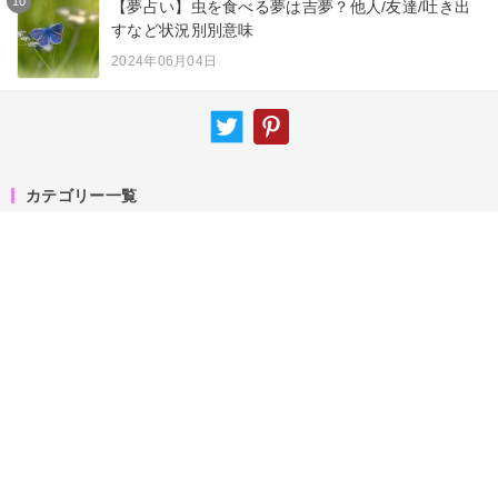
10
【夢占い】虫を食べる夢は吉夢？他人/友達/吐き出
すなど状況別別意味
2024年06月04日
カテゴリー一覧
夢占い
ニュース
スピリチュアル
エンジェルナンバー
占術
サイトマップ
キーワード
運営者情報
お知らせ
お問い合わせ
専門家一覧
プライバシーポリシー
関連サービス「callat」
関連サービス「amory」
Copyright (C) Callat media[カラットメディア]