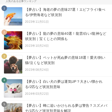
人気のある記事ランキング
1
【夢占い】海老の夢の意味27選！エビフライ/食べ
る/伊勢海老など状況別
2023年11月01日
2
【夢占い】龍の夢の意味40選！龍雲/白い/龍神など
状況別｜宝くじとの関係も
2023年10月24日
3
【夢占い】ペットが死ぬ夢の意味18選！愛犬/飼い
猫/泣くなど状況別
2023年08月24日
4
【夢占い】白い犬の夢は運気UP？大きい/懐かれ
る/2匹など状況別意味
2024年03月22日
5
【夢占い】蜂に追いかけられる夢は警告？スズメバ
チ/1匹など状況別意味を解説