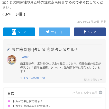
宝くじの関係性や見た時の注意点も紹介するので参考にしてくだ
さい。
( 3ページ目 )
2023年11月10日 更新
シェア
ツイート
シェア
専門家監修 |
占い師 恋愛占い師💘ルナ
Twitter
鑑定歴10年、累計5000人以上を鑑定しており、恋愛全般の鑑定が
得意です！西洋占星術、タロット、数秘術を特に専門としていま
す！
ライターの記事一覧
目次
トカゲの夢は何の暗示？
トカゲの夢の基本的な意味は？