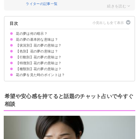
ライターの記事一覧
目次
花の夢は何の暗示？
花の夢の基本的な意味は？
【状況別】花の夢の意味は？
①才能が開花する暗示
②恋愛が成就する暗示
状況によって意味が決まる
【色別】花の夢の意味は？
花をもらう夢【吉夢】
花が咲く夢【吉夢】
花が満開の夢【吉夢】
花が枯れている夢【警告夢】
料理に花が乗っている夢【吉夢】
花びらが舞う夢【警告夢】
【行動別】花の夢の意味は？
ピンクの花の夢【吉夢】
オレンジの花の夢【吉夢】
黄色の花の夢【吉夢】
青い花の夢【吉夢】
紫の花の夢【吉夢】
白い花の夢【吉夢】
カラフルな花の夢【吉夢】
赤い花の夢【吉夢】
黒い花の夢【吉夢】
【特徴別】花の夢の意味は？
花を買う夢【吉夢】
花を鉢に植える夢【吉夢】
花を生ける夢【吉夢】
花に水をあげる夢【吉夢】
花を食べる夢【吉夢】
花を選ぶ夢【警告夢】
花の歌を歌う夢【吉夢】
花屋で働く夢【吉夢】
【種類別】花の夢の意味は？
花束の夢【吉夢】
花畑の夢【吉夢】
見たことない花の夢【吉夢】
大きな花の夢【吉夢】
花のつぼみの夢【吉夢】
花の夢を見た時のポイントは？
チューリップの夢【吉夢】
桜の夢【吉夢】
あやめの夢【吉夢】
コスモスの夢【吉夢】
切り花の夢【吉夢】
バラの夢【吉夢】
百合の夢【吉夢】
恋愛に積極的になる
吉夢なら話さず警告夢や凶夢は人に話す
希望や安心感を持てると話題のチャット占いで今すぐ
相談