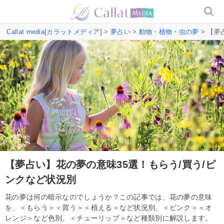
Callat media[カラットメディア]
>
夢占い
>
動物・植物・虫の夢
> 【夢
【夢占い】花の夢の意味35選！もらう/買う/ピ
ンクなど状況別
花の夢は何の暗示なのでしょうか？この記事では、花の夢の意味
を、＜もらう＞＜買う＞＜植える＞など状況別、＜ピンク＞＜オ
レンジ＞など色別、＜チューリップ＞など種類別に解説します。