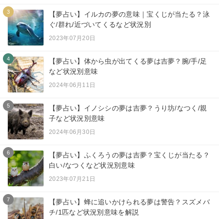
3
【夢占い】イルカの夢の意味｜宝くじが当たる？泳
ぐ/群れ/近づいてくるなど状況別
2023年07月20日
4
【夢占い】体から虫が出てくる夢は吉夢？腕/手/足
など状況別意味
2024年06月11日
5
【夢占い】イノシシの夢は吉夢？うり坊/なつく/親
子など状況別意味
2024年06月30日
6
【夢占い】ふくろうの夢は吉夢？宝くじが当たる？
白い/なつくなど状況別意味
2023年07月21日
7
【夢占い】蜂に追いかけられる夢は警告？スズメバ
チ/1匹など状況別意味を解説