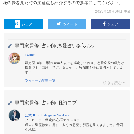
花の夢を見た時の注意点も紹介するので参考にしてください。
2023年10月06日 更新
シェア
ツイート
シェア
専門家監修 |
占い師 恋愛占い師💘ルナ
Twitter
鑑定歴10年、累計5000人以上を鑑定しており、恋愛全般の鑑定が
得意です！西洋占星術、タロット、数秘術を特に専門としていま
す！
ライターの記事一覧
専門家監修 |
占い師 旧約ヨブ
公式HP
X
Instagram
YouTube
プロヒーラー鑑定師/心理カウンセラー
過去に聖霊教会に属して多くの悪魔や邪霊を見てきました。苦悶
や地獄、...