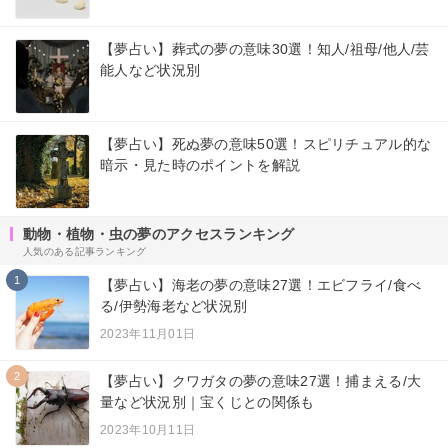
【夢占い】葬式の夢の意味30選！知人/祖母/他人/芸
能人など状況別
【夢占い】死ぬ夢の意味50選！スピリチュアル的な
暗示・見た時のポイントを解説
動物・植物・虫の夢のアクセスランキング
人気のある記事ランキング
1
【夢占い】海老の夢の意味27選！エビフライ/食べ
る/伊勢海老など状況別
2023年11月01日
2
【夢占い】クワガタの夢の意味27選！捕まえる/大
量など状況別｜宝くじとの関係も
2023年10月11日