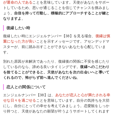
が運命の人である
ことを意味しています。天使があなたをサポー
トしているため、思いが通じることを信じてチャンスを掴みまし
ょう。
自信を持って行動し、積極的にアプローチすることが鍵と
なりますよ
。
復縁したい時
復縁したい時にエンジェルナンバー【38】を見る場合、
復縁は慎
重になった方が良い
ことを示すメッセージです。アセンデッドマ
スターが、前に踏み出すことができないあなたを心配していま
す。
別れた原因が未解決であったり、復縁後の関係に不安を感じたり
しているのなら、諦める良いタイミングです。
復縁へのこだわり
を捨てることができると、天使があなたを次の出会いへと導いて
くれるので、怖がらず前へ進んでくださいね
。
恋人との関係について
エンジェルナンバー【38】は、
あなたが恋人と心が満たされる幸
せな日々を過ごせる
ことを意味しています。自分の気持ちを大切
にし、自分にとっての幸せを考えてみましょう。恋愛観をしっか
り持つと、天使があなたの願望が叶うようサポートしてくれます