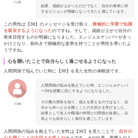
21歳
結果、成績が上がっただけでなく、自分の将来に対
するビジョンが明確になってきたと感じています。
この男性は【38】のメッセージを受け取り、
積極的に学業で知識
を吸収するようになった
のですね。そして、成績が上がり自分の
将来目指すものが明確になりました。エンジェルナンバーがきっ
かけとなり、前向きで積極的な姿勢を持つことが男性を導いたよ
うですね。
心を開いたことで自分らしく過ごせるようになった
人間関係で悩んでいた時に【38】を見た女性の体験談です。
人間関係の悩みを抱えていた時、エンジェルナンバ
ー38を頻繁に目にするようになりました。
その数の意味を知り、他人を変えるのではなく、自
33歳
分から外へと心を開くことの大切さを学びました。
結果として友人や職場の仲間との関係が改善し、以
前よりも自分らしく毎日を過ごしています。
人間関係の悩みを抱えていた女性は【38】を見たことで、
自分の
心を開くことの大切さを学んだ
そうです。その結果、周囲との人