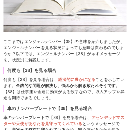
ここまではエンジェルナンバー【38】の意味を紹介しましたが、
エンジェルナンバーを見る状況によっても意味は変わるのでしょ
うか？以下では、エンジェルナンバー【38】が示すメッセージ
を、状況別に解説します。
何度も【38】を見る場合
何度も【38】を見る場合は、
経済的に豊かになる
ことを示してい
ます。
金銭的な問題が解決し、悩みから解き放たれそうです
。
【38】は仕事運や金運に効果がある数字なので、収入アップや昇
進も期待できるでしょう。
車のナンバープレートで【38】を見る場合
車のナンバープレートで【38】を見る場合は、
アセンデッドマス
ターや天使があなたを見守ってくれている
というメッセージで
す。
高次元の存在に守られている
ため、安心感があなたを包み、