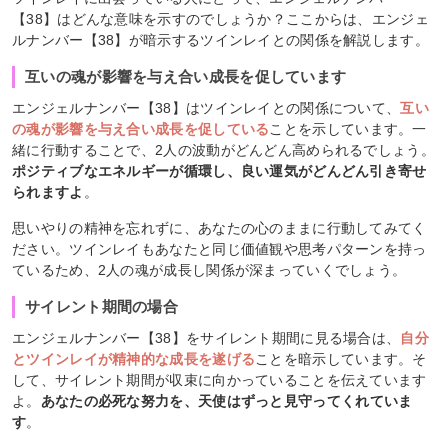
【38】はどんな意味を示すのでしょうか？ここからは、エンジェ
ルナンバー【38】が暗示するツインレイとの関係を解説します。
互いの魂が影響を与え合い成長を促しています
エンジェルナンバー【38】はツインレイとの関係について、
互い
の魂が影響を与え合い成長を促している
ことを示しています。一
緒に行動することで、2人の波動がどんどん高められるでしょう。
ポジティブなエネルギーが循環し、良い運気がどんどん引き寄せ
られますよ
。
思いやりの精神を忘れずに、あなたの心のままに行動してみてく
ださい。ツインレイもあなたと同じ価値観や思考パターンを持っ
ているため、2人の魂が成長し関係が深まっていくでしょう。
サイレント期間の場合
エンジェルナンバー【38】をサイレント期間に見る場合は、
自分
とツインレイが精神的な成長を遂げる
ことを暗示しています。そ
して、サイレント期間が収束に向かっていることを伝えています
よ。
あなたの必死な努力を、天使はずっと見守ってくれていま
す
。