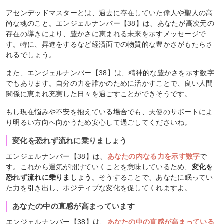
アセンデッドマスターとは、過去に存在していた偉人や聖人の高
尚な魂のこと。エンジェルナンバー【38】は、あなたが高次元の
存在の導きにより、豊かさに恵まれる未来を示すメッセージで
す。特に、昇進をするなど経済面での物質的な豊かさがもたらさ
れるでしょう。
また、エンジェルナンバー【38】は、精神的な豊かさを示す数字
でもあります。自分の力を誰かのために活かすことで、良い人間
関係に恵まれ充実した日々を過ごすことができそうです。
もし現在悩みや不安を抱えている場合でも、天使のサポートによ
り明るい方向へ向かうため安心して過ごしてくださいね。
変化を恐れず流れに乗りましょう
エンジェルナンバー【38】は、
あなたの内なる力を示す数字
で
す。これから運気が開けていくことを意味しているため、
変化を
恐れず流れに乗りましょう
。そうすることで、あなたに眠ってい
た力を引き出し、ポジティブな変化を促してくれますよ。
あなたの中の直感が高まっています
エンジェルナンバー【38】は、
あなたの中の直感が高まっている