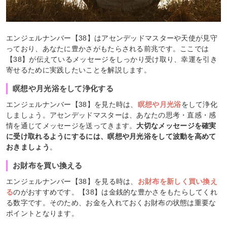
エンジェルナンバー【38】はアセンデッドマスターや天使が見守
っており、あなたに豊かさがもたらされる前兆です。ここでは
【38】が伝えているメッセージをしっかり受け取り、幸運を引き
寄せるために実践したいことを解説します。
瞑想や月光浴をして浄化する
エンジェルナンバー【38】を見た時は、
瞑想や月光浴
をして浄化
しましょう。アセンデッドマスターは、あなたの思考・直感・感
情を通じてメッセージを送ってきます。
大切なメッセージを確実
に受け取れるようにするには、瞑想や月光浴をして波動を高めて
おきましょう
。
お財布を買い換える
エンジェルナンバー【38】を見る時は、
お財布を新しく買い換え
る
のがおすすめです。【38】は金銭的な豊かさをもたらしてくれ
る数字です。そのため、お金を入れておくお財布の状態は重要な
ポイントとなります。