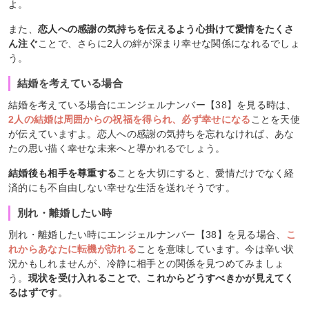
よ。
また、
恋人への感謝の気持ちを伝えるよう心掛けて愛情をたくさ
ん注ぐ
ことで、さらに2人の絆が深まり幸せな関係になれるでしょ
う。
結婚を考えている場合
結婚を考えている場合にエンジェルナンバー【38】を見る時は、
2人の結婚は周囲からの祝福を得られ、必ず幸せになる
ことを天使
が伝えていますよ。恋人への感謝の気持ちを忘れなければ、あな
たの思い描く幸せな未来へと導かれるでしょう。
結婚後も相手を尊重する
ことを大切にすると、愛情だけでなく経
済的にも不自由しない幸せな生活を送れそうです。
別れ・離婚したい時
別れ・離婚したい時にエンジェルナンバー【38】を見る場合、
こ
れからあなたに転機が訪れる
ことを意味しています。今は辛い状
況かもしれませんが、冷静に相手との関係を見つめてみましょ
う。
現状を受け入れることで、これからどうすべきかが見えてく
るはずです
。