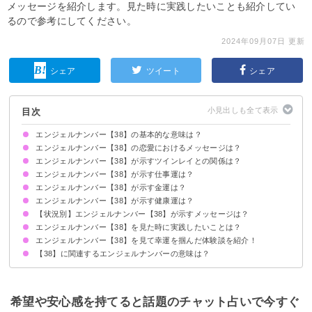
メッセージを紹介します。見た時に実践したいことも紹介してい
るので参考にしてください。
2024年09月07日 更新
シェア
ツイート
シェア
目次
エンジェルナンバー【38】の基本的な意味は？
エンジェルナンバー【38】の恋愛におけるメッセージは？
変化を恐れず流れに乗りましょう
あなたの中の直感が高まっています
エンジェルナンバー【38】が示すツインレイとの関係は？
片思いしている時
復縁したい時
恋人との関係について
結婚を考えている場合
別れ・離婚したい時
エンジェルナンバー【38】が示す仕事運は？
互いの魂が影響を与え合い成長を促しています
サイレント期間の場合
エンジェルナンバー【38】が示す金運は？
エンジェルナンバー【38】が示す健康運は？
【状況別】エンジェルナンバー【38】が示すメッセージは？
エンジェルナンバー【38】を見た時に実践したいことは？
何度も【38】を見る場合
車のナンバープレートで【38】を見る場合
エンジェルナンバー【38】を見て幸運を掴んだ体験談を紹介！
瞑想や月光浴をして浄化する
お財布を買い換える
これまでの人生を振り返る機会を設けてみる
【38】に関連するエンジェルナンバーの意味は？
成績が上がり将来へのビジョンが明確になった
心を開いたことで自分らしく過ごせるようになった
積極的な行動がキャリアアップに繋がった
エンジェルナンバー【3838】
希望や安心感を持てると話題のチャット占いで今すぐ