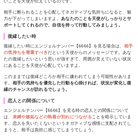
いことを天使が伝えているのです。
相手に断られることを心配してネガティブな気持ちになると、魅
力が下がってしまいますよ。
あなたのことを天使がしっかりとサ
ポートしてくれるので、自信を持って行動してみましょう。
復縁したい時
復縁したい時にエンジェルナンバー【6666】を見る場合は、
相手
の気持ちを尊重すべき
だという天使からのメッセージです。あな
たの復縁したいという思いが強すぎて、周囲が見えていない状況
にあることを天使が心配していますよ。
このままでは復縁どころか相手に嫌われてしまう可能性がありま
す。
相手の気持ちを優先した行動を心掛ければ、状況が変化し復
縁のチャンスが訪れるでしょう。
恋人との関係について
エンジェルナンバー【6666】を見る時の恋人との関係について
は、
束縛や嫉妬などの執着が別れにつながる
ことを暗示していま
す。恋人を失いたくないというネガティブな感情に支配されてし
まうと、相手は負担に感じてしまうでしょう。