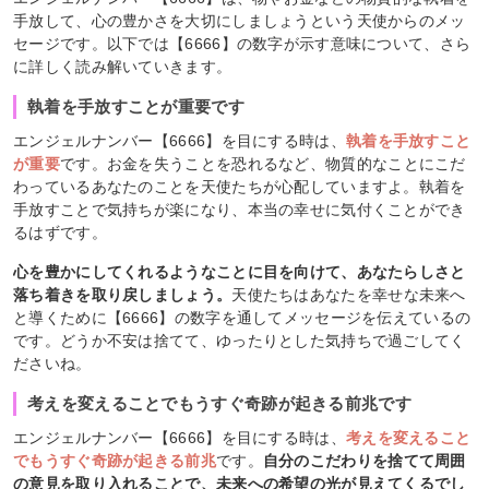
手放して、心の豊かさを大切にしましょうという天使からのメッ
セージです。以下では【6666】の数字が示す意味について、さら
に詳しく読み解いていきます。
執着を手放すことが重要です
エンジェルナンバー【6666】を目にする時は、
執着を手放すこと
が重要
です。お金を失うことを恐れるなど、物質的なことにこだ
わっているあなたのことを天使たちが心配していますよ。執着を
手放すことで気持ちが楽になり、本当の幸せに気付くことができ
るはずです。
心を豊かにしてくれるようなことに目を向けて、あなたらしさと
落ち着きを取り戻しましょう。
天使たちはあなたを幸せな未来へ
と導くために【6666】の数字を通してメッセージを伝えているの
です。どうか不安は捨てて、ゆったりとした気持ちで過ごしてく
ださいね。
考えを変えることでもうすぐ奇跡が起きる前兆です
エンジェルナンバー【6666】を目にする時は、
考えを変えること
でもうすぐ奇跡が起きる前兆
です。
自分のこだわりを捨てて周囲
の意見を取り入れることで、未来への希望の光が見えてくるでし