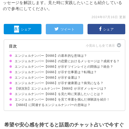
ッセージを解説します。見た時に実践したいことも紹介している
ので参考にしてください。
2024年07月16日 更新
シェア
ツイート
シェア
目次
エンジェルナンバー【6666】の基本的な意味は？
エンジェルナンバー【6666】の恋愛におけるメッセージは？成就する？
執着を手放すことが重要です
考えを変えることでもうすぐ奇跡が起きる前兆です
エンジェルナンバー【6666】が示すツインレイとの関係は？統合？
片思いしている時
復縁したい時
恋人との関係について
結婚を考えている場合
別れ・離婚したい時
エンジェルナンバー【6666】が示す仕事運は？転職は？
焦らないことで良い関係になる
サイレント期間の場合
エンジェルナンバー【6666】が示す金運は？
エンジェルナンバー【6666】が示す健康運は？病気になる？
【状況別】エンジェルナンバー【6666】が示すメッセージは？
エンジェルナンバー【6666】を見た時に実践したいことは？
何度も【6666】を見る場合
時計で【6666】を見る場合
車のナンバープレートで【6666】を見る場合
エンジェルナンバー【6666】を見て幸運を掴んだ体験談を紹介！
天使に祈る
人助けをする
【6666】に関連するエンジェルナンバーの意味は？
健康状態が良くなり日々の活力が増した
ストレスが減り仕事の生産性が向上した
パートナーとの会話が増えて深い絆を感じるようになった
エンジェルナンバー【666】
エンジェルナンバー【6】
希望や安心感を持てると話題のチャット占いで今すぐ