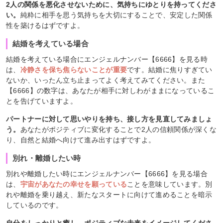
2人の関係を悪化させないために、気持ちにゆとりを持ってくださ
い。
純粋に相手を思う気持ちを大切にすることで、安定した関係
性を築けるはずですよ。
結婚を考えている場合
結婚を考えている場合にエンジェルナンバー【6666】を見る時
は、
冷静さを保ち焦らないことが重要
です。結婚に焦りすぎてい
ないか、いったん立ち止まってよく考えてみてください。また
【6666】の数字は、あなたが相手に対しわがままになっているこ
とを告げていますよ。
パートナーに対して思いやりを持ち、接し方を見直してみましょ
う。
あなたがポジティブに変化することで2人の信頼関係が深くな
り、自然と結婚へ向けて進み出すはずですよ。
別れ・離婚したい時
別れや離婚したい時にエンジェルナンバー【6666】を見る場合
は、
宇宙があなたの幸せを願っている
ことを意味しています。別
れや離婚を乗り越え、新たなスタートに向けて進めることを暗示
しているのです。
自分をしっかりと癒し、ポジティブな未来をイメージしてくださ