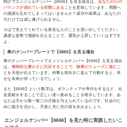
時計でエンジェルナンバー【6666】を見る場合は、
あなたの心の
バランスが崩れている状態にある
ことを意味しています。周囲へ
の感謝を忘れてしまってはいませんか？成功や成果は、あなたの
力だけでは成し遂げられません。
そばで支えてくれている身近な人のことを思い出してください。
謙虚な姿勢で感謝を伝えることで、運気が上昇していくはずです
よ。
車のナンバープレートで【6666】を見る場合
車のナンバープレートでエンジェルナンバー【6666】を見る場合
は、
精神的な豊かさに注目することで、物事がスムーズに進む
こ
とを天使が伝えています。何事も前向きに捉えて行動すると、幸
せな未来が待っているでしょう。
また【6666】という数字は、ボランティアや寄付をするなど、社
会貢献をすることで正しい道へ進めることを暗示しています。あ
なたは天から唯一無二の才能を与えられているのです。社会のた
めに能力を活かし、天使と共に光の道を歩みましょう。
エンジェルナンバー【6666】を見た時に実践したいこ