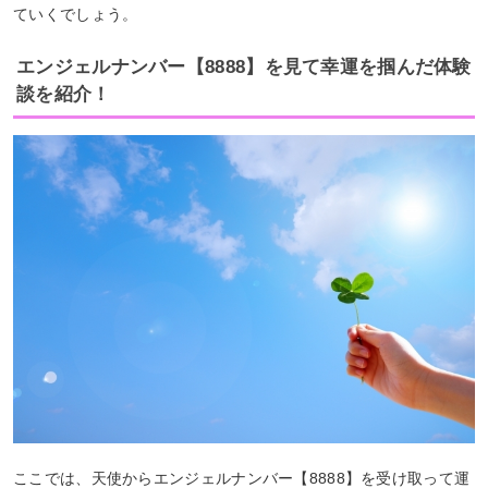
ていくでしょう。
エンジェルナンバー【8888】を見て幸運を掴んだ体験
談を紹介！
ここでは、天使からエンジェルナンバー【8888】を受け取って運