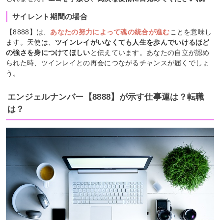
サイレント期間の場合
【8888】は、
あなたの努力によって魂の統合が進む
ことを意味し
ます。天使は、
ツインレイがいなくても人生を歩んでいけるほど
の強さを身につけてほしい
と伝えています。あなたの自立が認め
られた時、ツインレイとの再会につながるチャンスが届くでしょ
う。
エンジェルナンバー【8888】が示す仕事運は？転職
は？