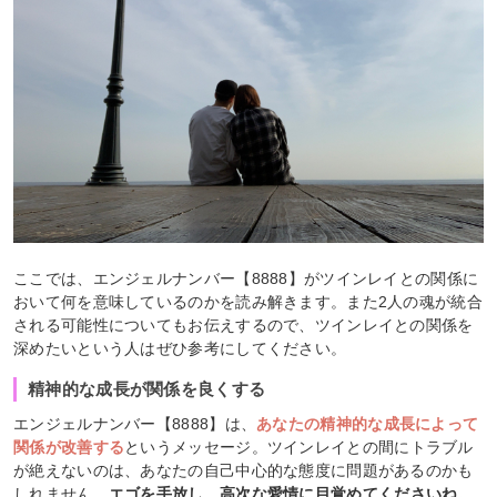
ここでは、エンジェルナンバー【8888】がツインレイとの関係に
おいて何を意味しているのかを読み解きます。また2人の魂が統合
される可能性についてもお伝えするので、ツインレイとの関係を
深めたいという人はぜひ参考にしてください。
精神的な成長が関係を良くする
エンジェルナンバー【8888】は、
あなたの精神的な成長によって
関係が改善する
というメッセージ。ツインレイとの間にトラブル
が絶えないのは、あなたの自己中心的な態度に問題があるのかも
しれません。
エゴを手放し、高次な愛情に目覚めてくださいね。