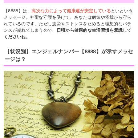
【8888】は、
高次な力によって健康運が安定している
といという
メッセージ。神聖な守護を受けて、あなたは病気や怪我から守ら
れているのです。ただし疲労やストレスをためると理想的なバラ
ンスが崩れてしまうので、
日頃から健康的な生活習慣を意識して
くださいね。
【状況別】エンジェルナンバー【8888】が示すメッセ
ージは？