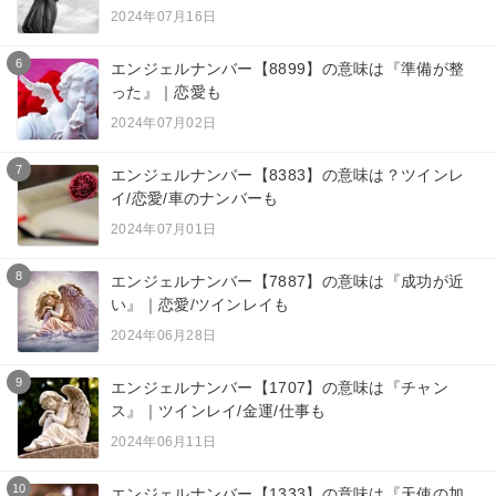
2024年07月16日
6
エンジェルナンバー【8899】の意味は『準備が整
った』｜恋愛も
2024年07月02日
7
エンジェルナンバー【8383】の意味は？ツインレ
イ/恋愛/車のナンバーも
2024年07月01日
8
エンジェルナンバー【7887】の意味は『成功が近
い』｜恋愛/ツインレイも
2024年06月28日
9
エンジェルナンバー【1707】の意味は『チャン
ス』｜ツインレイ/金運/仕事も
2024年06月11日
10
エンジェルナンバー【1333】の意味は『天使の加