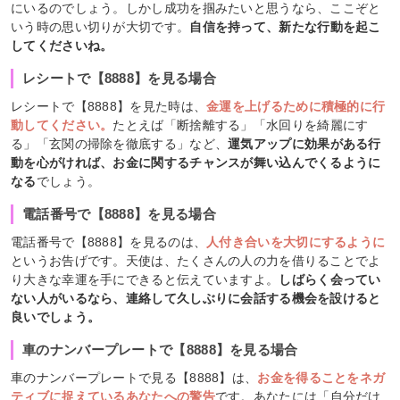
にいるのでしょう。しかし成功を掴みたいと思うなら、ここぞと
いう時の思い切りが大切です。
自信を持って、新たな行動を起こ
してくださいね。
レシートで【8888】を見る場合
レシートで【8888】を見た時は、
金運を上げるために積極的に行
動してください。
たとえば「断捨離する」「水回りを綺麗にす
る」「玄関の掃除を徹底する」など、
運気アップに効果がある行
動を心がければ、お金に関するチャンスが舞い込んでくるように
なる
でしょう。
電話番号で【8888】を見る場合
電話番号で【8888】を見るのは、
人付き合いを大切にするように
というお告げです。天使は、たくさんの人の力を借りることでよ
り大きな幸運を手にできると伝えていますよ。
しばらく会ってい
ない人がいるなら、連絡して久しぶりに会話する機会を設けると
良いでしょう。
車のナンバープレートで【8888】を見る場合
車のナンバープレートで見る【8888】は、
お金を得ることをネガ
ティブに捉えているあなたへの警告
です。あなたには「自分だけ