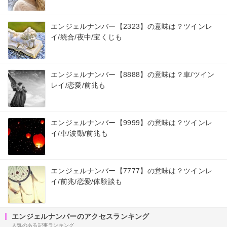
エンジェルナンバー【2323】の意味は？ツインレ
イ/統合/夜中/宝くじも
エンジェルナンバー【8888】の意味は？車/ツイン
レイ/恋愛/前兆も
エンジェルナンバー【9999】の意味は？ツインレ
イ/車/波動/前兆も
エンジェルナンバー【7777】の意味は？ツインレ
イ/前兆/恋愛/体験談も
エンジェルナンバーのアクセスランキング
人気のある記事ランキング