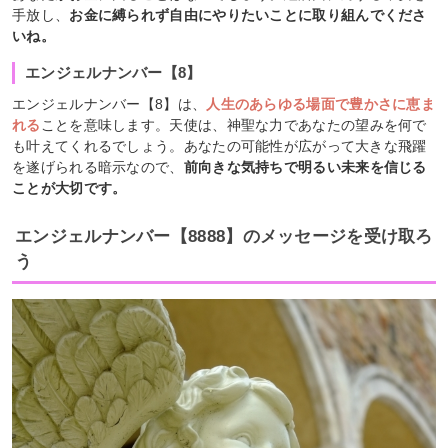
手放し、
お金に縛られず自由にやりたいことに取り組んでくださ
いね。
エンジェルナンバー【8】
エンジェルナンバー【8】は、
人生のあらゆる場面で豊かさに恵ま
れる
ことを意味します。天使は、神聖な力であなたの望みを何で
も叶えてくれるでしょう。あなたの可能性が広がって大きな飛躍
を遂げられる暗示なので、
前向きな気持ちで明るい未来を信じる
ことが大切です。
エンジェルナンバー【8888】のメッセージを受け取ろ
う