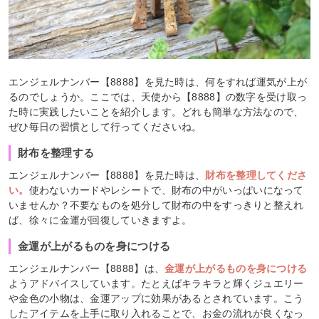
エンジェルナンバー【8888】を見た時は、何をすれば運気が上が
るのでしょうか。ここでは、天使から【8888】の数字を受け取っ
た時に実践したいことを紹介します。どれも簡単な方法なので、
ぜひ毎日の習慣として行ってくださいね。
財布を整理する
エンジェルナンバー【8888】を見た時は、
財布を整理してくださ
い。
使わないカードやレシートで、財布の中がいっぱいになって
いませんか？不要なものを処分して財布の中をすっきりと整えれ
ば、徐々に金運が回復していきますよ。
金運が上がるものを身につける
エンジェルナンバー【8888】は、
金運が上がるものを身につける
ようアドバイスしています。たとえばキラキラと輝くジュエリー
や金色の小物は、金運アップに効果があるとされています。こう
したアイテムを上手に取り入れることで、お金の流れが良くなっ