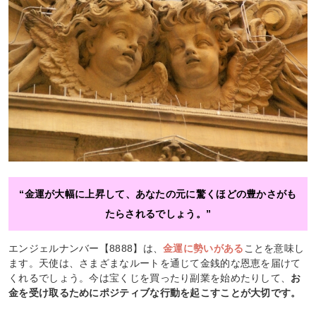
“金運が大幅に上昇して、あなたの元に驚くほどの豊かさがも
たらされるでしょう。”
エンジェルナンバー【8888】は、
金運に勢いがある
ことを意味し
ます。天使は、さまざまなルートを通じて金銭的な恩恵を届けて
くれるでしょう。今は宝くじを買ったり副業を始めたりして、
お
金を受け取るためにポジティブな行動を起こすことが大切です。