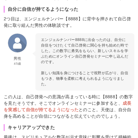
自分に自信が持てるようになった
2つ目は、エンジェルナンバー【8888】に背中を押されて自己啓
発に取り組んだ男性の体験談です。
エンジェルナンバー8888に出会ったのは、自分に
自信をつけたくて自己啓発に関心を持ち始めた時で
した。この数字に勇気をもらい、新しいスキルを学
ぶためにオンライン自己啓発セミナーに申し込んだ
男性
のです。
45歳
新しい知識を身につけることで視野が広がり、自信
もつき、物事を柔軟に考えられるようになりまし
た。
この人は、自己啓発への意識が高まっている時に【8888】の数字
を見たそうです。そこでオンラインセミナーに参加すると、
成長
を実感して自信が持てるようになった
とのこと。天使は、自分自
身を高めることが自信につながると伝えていたのでしょう。
キャリアアップできた
最後は、スピリチュアルな数字が示す意味に影響を受けて積極的