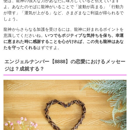
使は、龍神の強大な力があなたに味方していると伝えています
よ。あなたのそばに龍神がいることで「波動が高まる」「行動力
が増す」「運気が上がる」など、さまざまなご利益が得られるで
しょう。
龍神からさらなる加護を受けるには、龍神に好まれるポイントを
意識してくださいね。
いつでもポジティブな気持ちを保ち、幸運
に恵まれた時に感謝することを心がければ、この先も龍神はあな
たを守ってくれる
はずですよ。
エンジェルナンバー【8888】の恋愛におけるメッセー
ジは？成就する？