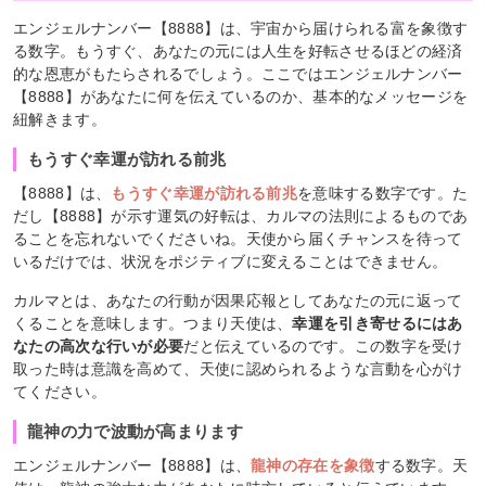
エンジェルナンバー【8888】は、宇宙から届けられる富を象徴す
る数字。もうすぐ、あなたの元には人生を好転させるほどの経済
的な恩恵がもたらされるでしょう。ここではエンジェルナンバー
【8888】があなたに何を伝えているのか、基本的なメッセージを
紐解きます。
もうすぐ幸運が訪れる前兆
【8888】は、
もうすぐ幸運が訪れる前兆
を意味する数字です。た
だし【8888】が示す運気の好転は、カルマの法則によるものであ
ることを忘れないでくださいね。天使から届くチャンスを待って
いるだけでは、状況をポジティブに変えることはできません。
カルマとは、あなたの行動が因果応報としてあなたの元に返って
くることを意味します。つまり天使は、
幸運を引き寄せるにはあ
なたの高次な行いが必要
だと伝えているのです。この数字を受け
取った時は意識を高めて、天使に認められるような言動を心がけ
てください。
龍神の力で波動が高まります
エンジェルナンバー【8888】は、
龍神の存在を象徴
する数字。天