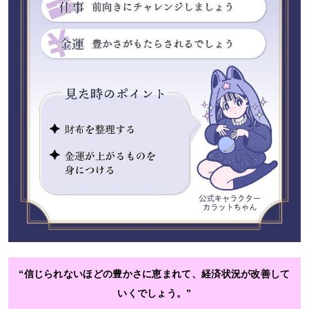
“信じられないほどの豊かさに恵まれて、経済状況が改善して
いくでしょう。”