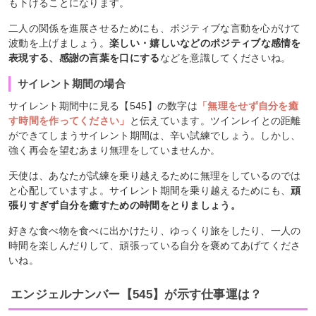
も下げることになります。
二人の関係を進展させるためにも、ポジティブな言動を心がけて
波動を上げましょう。
楽しい・嬉しいなどのポジティブな感情を
表現する、感謝の言葉を口にする
などを意識してくださいね。
サイレント期間の場合
サイレント期間中に見る【545】の数字は
「無理をせず自分を癒
す時間を作ってください」
と伝えています。ツインレイとの距離
ができてしまうサイレント期間は、辛い試練でしょう。しかし、
強く再会を望むあまり無理をしていませんか。
天使は、あなたが試練を乗り越えるために無理をしているのでは
と心配していますよ。サイレント期間を乗り越えるためにも、
頑
張りすぎず自分を癒すための時間をとりましょう。
好きな食べ物を食べに出かけたり、ゆっくり旅をしたり、一人の
時間を楽しんだりして、頑張っている自分を褒めてあげてくださ
いね。
エンジェルナンバー【545】が示す仕事運は？