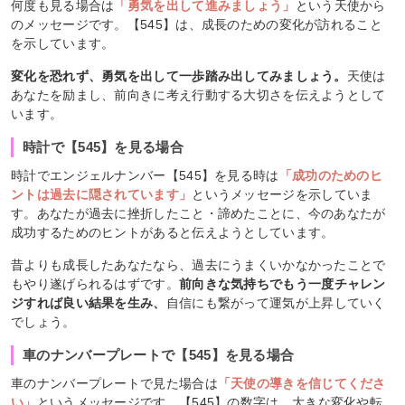
何度も見る場合は
「勇気を出して進みましょう」
という天使から
のメッセージです。【545】は、成長のための変化が訪れること
を示しています。
変化を恐れず、勇気を出して一歩踏み出してみましょう。
天使は
あなたを励まし、前向きに考え行動する大切さを伝えようとして
います。
時計で【545】を見る場合
時計でエンジェルナンバー【545】を見る時は
「成功のためのヒ
ントは過去に隠されています」
というメッセージを示していま
す。あなたが過去に挫折したこと・諦めたことに、今のあなたが
成功するためのヒントがあると伝えようとしています。
昔よりも成長したあなたなら、過去にうまくいかなかったことで
もやり遂げられるはずです。
前向きな気持ちでもう一度チャレン
ジすれば良い結果を生み、
自信にも繋がって運気が上昇していく
でしょう。
車のナンバープレートで【545】を見る場合
車のナンバープレートで見た場合は
「天使の導きを信じてくださ
い」
というメッセージです。【545】の数字は、大きな変化や転