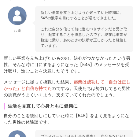
新しい事業を立ち上げようか迷っていた時期に、
545の数字を目にすることが増えてきました。
これは自分を信じて前に進むべきサインだと受け取
37歳
り、起業することを決意したのです。現在は事業が
軌道に乗り、あのときの決断が正しかったと確信し
ています。
新しい事業を立ち上げたいものの、決心がつかなかったという男
性。そんな時に目にするようになった【545】のメッセージを受
け取り、進むことを決意したそうです。
メッセージに従って挑戦した結果、
起業は成功して「自分は正し
かった」と自信も持てた
のですね。天使たちは努力してきた男性
の挑戦がうまくいくよう、支えていてくれたのでしょう。
生活を見直して心身ともに健康に
自分のことを後回しにしていた時に【545】をよく見るようにな
った男性の体験談です。
プライベートよりも仕事を優先し、自分をないがし