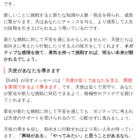
です。
新しいことに挑戦すると新たな知識や人脈・視点を得られ、成長
に繋がります。天はあなたにチャンスを与え、より成長して人生
の段階を引き上げられるよう導いているのです。
新たな挑戦に対して不安を感じるかもしれませんが、天使たちは
前向きに考えたり行動したりする人の味方をしてくれます。
ネガ
ティブな感情を捨て、勇気を持って挑戦すれば、明るい未来が開
かれるでしょう。
天使があなたを導きます
【545】が示すメッセージは
「天使が近くであなたを支え、理想
を実現できるよう導きます」
です。天使は近くで見守り、あなた
が変化や新たな挑戦に対応できるよう、積極性やアイデアを授け
てくれますよ。
変化や新たな挑戦に対して不安を感じても、ポジティブに考えれ
ば天使のサポートを受けられるので、心配せずに進みましょう。
天使の導きを信じ、前向きに行動すればより良い人生が待ってい
ます。
「興味がある」「やってみたい」と思うことがあるなら、