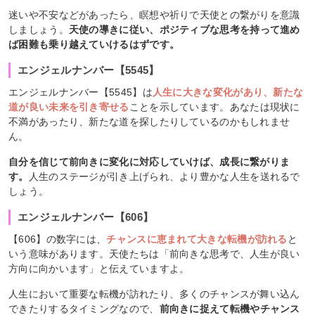
迷いや不安などがあったら、瞑想や祈りで天使との繋がりを意識
しましょう。
天使の導きに従い、ポジティブな思考を持って進め
ば困難も乗り越えていけるはずです。
エンジェルナンバー【5545】
エンジェルナンバー【5545】は
人生に大きな変化があり、新たな
道が良い未来を引き寄せる
ことを示しています。あなたは現状に
不満があったり、新たな道を探したりしているのかもしれませ
ん。
自分を信じて前向きに変化に対応していけば、成長に繋がりま
す。
人生のステージが引き上げられ、より豊かな人生を送れるで
しょう。
エンジェルナンバー【606】
【606】の数字には、
チャンスに恵まれて大きな転機が訪れる
と
いう意味があります。天使たちは「前向きな思考で、人生が良い
方向に向かいます」と伝えていますよ。
人生において重要な転機が訪れたり、多くのチャンスが舞い込ん
できたりするタイミングなので、
前向きに捉えて転機やチャンス