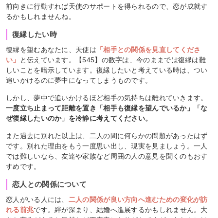
前向きに行動すれば天使のサポートを得られるので、恋が成就す
るかもしれませんね。
復縁したい時
復縁を望むあなたに、天使は
「相手との関係を見直してくださ
い」
と伝えています。【545】の数字は、今のままでは復縁は難
しいことを暗示しています。復縁したいと考えている時は、つい
追いかけるのに夢中になってしまうものです。
しかし、夢中で追いかけるほど相手の気持ちは離れていきます。
一度立ち止まって距離を置き「相手も復縁を望んでいるか」「な
ぜ復縁したいのか」を冷静に考えてください。
また過去に別れた以上は、二人の間に何らかの問題があったはず
です。別れた理由をもう一度思い出し、現実を見ましょう。一人
では難しいなら、友達や家族など周囲の人の意見を聞くのもおす
すめです。
恋人との関係について
恋人がいる人には、
二人の関係が良い方向へ進むための変化が訪
れる前兆
です。絆が深まり、結婚へ進展するかもしれません。大