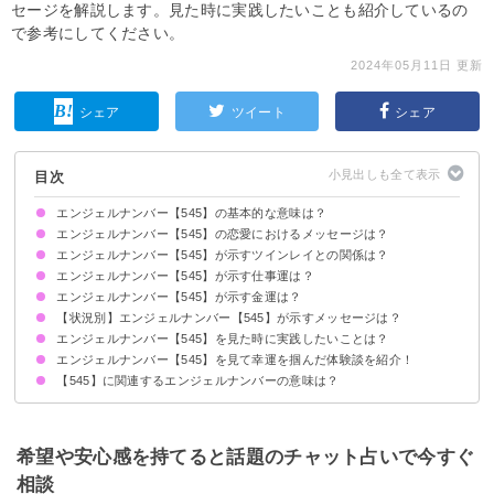
セージを解説します。見た時に実践したいことも紹介しているの
で参考にしてください。
2024年05月11日 更新
シェア
ツイート
シェア
目次
エンジェルナンバー【545】の基本的な意味は？
エンジェルナンバー【545】の恋愛におけるメッセージは？
変化があなたの人生をより良くします
新しいことに挑戦してください
天使があなたを導きます
エンジェルナンバー【545】が示すツインレイとの関係は？
片思いしている時
復縁したい時
恋人との関係について
エンジェルナンバー【545】が示す仕事運は？
ポジティブな言動を心がけましょう
サイレント期間の場合
エンジェルナンバー【545】が示す金運は？
【状況別】エンジェルナンバー【545】が示すメッセージは？
エンジェルナンバー【545】を見た時に実践したいことは？
何度も【545】を見る場合
時計で【545】を見る場合
車のナンバープレートで【545】を見る場合
エンジェルナンバー【545】を見て幸運を掴んだ体験談を紹介！
ネガティブな感情を捨てる
好奇心の赴くままに行動する
様々ことを経験する
【545】に関連するエンジェルナンバーの意味は？
思い切って挑戦したアートの道が生きがいに
起業を決意して成功
生活を見直して心身ともに健康に
エンジェルナンバー【544】
エンジェルナンバー【5545】
エンジェルナンバー【606】
希望や安心感を持てると話題のチャット占いで今すぐ
相談