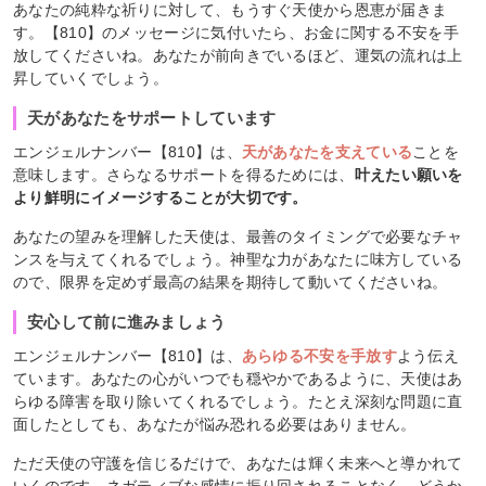
あなたの純粋な祈りに対して、もうすぐ天使から恩恵が届きま
す。【810】のメッセージに気付いたら、お金に関する不安を手
放してくださいね。あなたが前向きでいるほど、運気の流れは上
昇していくでしょう。
天があなたをサポートしています
エンジェルナンバー【810】は、
天があなたを支えている
ことを
意味します。さらなるサポートを得るためには、
叶えたい願いを
より鮮明にイメージすることが大切です。
あなたの望みを理解した天使は、最善のタイミングで必要なチャ
ンスを与えてくれるでしょう。神聖な力があなたに味方している
ので、限界を定めず最高の結果を期待して動いてくださいね。
安心して前に進みましょう
エンジェルナンバー【810】は、
あらゆる不安を手放す
よう伝え
ています。あなたの心がいつでも穏やかであるように、天使はあ
らゆる障害を取り除いてくれるでしょう。たとえ深刻な問題に直
面したとしても、あなたが悩み恐れる必要はありません。
ただ天使の守護を信じるだけで、あなたは輝く未来へと導かれて
いくのです。ネガティブな感情に振り回されることなく、どうか