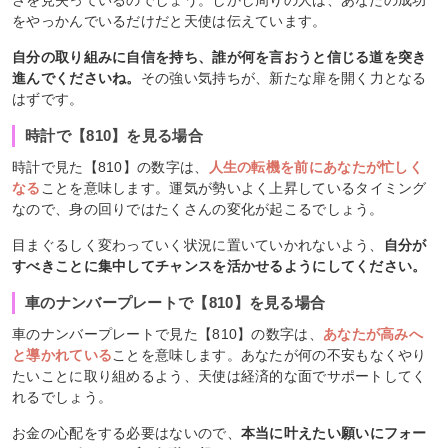
をやっかんでいるだけだと天使は伝えています。
自分の取り組みに自信を持ち、誰が何を言おうと信じる道を突き
進んでくださいね。
その強い気持ちが、新たな扉を開く力となる
はずです。
時計で【810】を見る場合
時計で見た【810】の数字は、
人生の転機を前にあなたが忙しく
なる
ことを意味します。運気が勢いよく上昇しているタイミング
なので、身の回りではたくさんの変化が起こるでしょう。
目まぐるしく変わっていく状況に置いていかれないよう、
自分が
すべきことに集中してチャンスを活かせるようにしてください。
車のナンバープレートで【810】を見る場合
車のナンバープレートで見た【810】の数字は、
あなたが高みへ
と導かれている
ことを意味します。あなたが何の不安もなくやり
たいことに取り組めるよう、天使は経済的な面でサポートしてく
れるでしょう。
お金の心配をする必要はないので、
本当に叶えたい願いにフォー