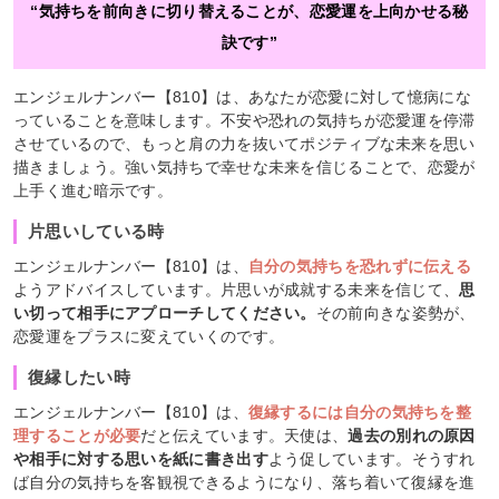
“気持ちを前向きに切り替えることが、恋愛運を上向かせる秘
訣です”
エンジェルナンバー【810】は、あなたが恋愛に対して憶病にな
っていることを意味します。不安や恐れの気持ちが恋愛運を停滞
させているので、もっと肩の力を抜いてポジティブな未来を思い
描きましょう。強い気持ちで幸せな未来を信じることで、恋愛が
上手く進む暗示です。
片思いしている時
エンジェルナンバー【810】は、
自分の気持ちを恐れずに伝える
ようアドバイスしています。片思いが成就する未来を信じて、
思
い切って相手にアプローチしてください。
その前向きな姿勢が、
恋愛運をプラスに変えていくのです。
復縁したい時
エンジェルナンバー【810】は、
復縁するには自分の気持ちを整
理することが必要
だと伝えています。天使は、
過去の別れの原因
や相手に対する思いを紙に書き出す
よう促しています。そうすれ
ば自分の気持ちを客観視できるようになり、落ち着いて復縁を進