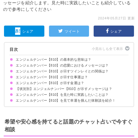
ッセージを紹介します。見た時に実践したいことも紹介している
ので参考にしてください
2024年05月27日 更新
シェア
ツイート
シェア
目次
エンジェルナンバー【810】の基本的な意味は？
エンジェルナンバー【810】の恋愛におけるメッセージは？
天があなたをサポートしています
安心して前に進みましょう
エンジェルナンバー【810】が示すツインレイとの関係は？
片思いしている時
復縁したい時
恋人との関係について
エンジェルナンバー【810】が示す仕事運は？
相手との絆を信じましょう
サイレント期間の場合
エンジェルナンバー【810】が示す金運は？
【状況別】エンジェルナンバー【810】が示すメッセージは？
エンジェルナンバー【810】を見た時に実践したいことは？
何度も【810】を見る場合
時計で【810】を見る場合
車のナンバープレートで【810】を見る場合
エンジェルナンバー【810】を見て幸運を掴んだ体験談を紹介！
アファメーションを行う
直感に従って行動する
新たな職場でリーダーを引き受けた
健康に対する意識が変わった
友人との関係が深まった
希望や安心感を持てると話題のチャット占いで今すぐ
相談