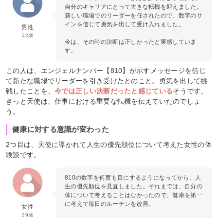
自分のキャリアにとって大きな転機を迎えました。
新しい職場でのリーダーを任されたので、数字のサ
インを信じて勇気を出して受け入れました。
男性
32歳
今は、その時の決断は正しかったと実感していま
す。
この人は、エンジェルナンバー【810】が示すメッセージを信じ
て新たな職場でリーダーを引き受けたとのこと。勇気を出して挑
戦したことを、
今では正しい決断だったと感じている
そうです。
きっと天使は、仕事における重要な転機を伝えていたのでしょ
う。
健康に対する意識が変わった
2つ目は、天使に導かれて人生の優先順位について考えた女性の体
験談です。
810の数字を何度も目にするようになってから、人
生の優先順位を見直しました。それまでは、自分の
体について考えることはなかったので、健康を第一
に考えて毎日のルーチンを改善。
女性
29歳