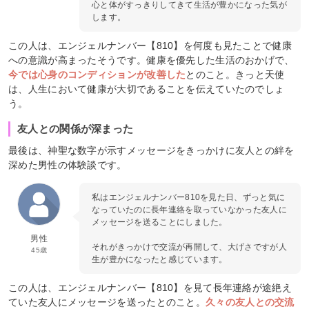
心と体がすっきりしてきて生活が豊かになった気が
します。
この人は、エンジェルナンバー【810】を何度も見たことで健康
への意識が高まったそうです。健康を優先した生活のおかげで、
今では心身のコンディションが改善した
とのこと。きっと天使
は、人生において健康が大切であることを伝えていたのでしょ
う。
友人との関係が深まった
最後は、神聖な数字が示すメッセージをきっかけに友人との絆を
深めた男性の体験談です。
私はエンジェルナンバー810を見た日、ずっと気に
なっていたのに長年連絡を取っていなかった友人に
メッセージを送ることにしました。
男性
それがきっかけで交流が再開して、大げさですが人
45歳
生が豊かになったと感じています。
この人は、エンジェルナンバー【810】を見て長年連絡が途絶え
ていた友人にメッセージを送ったとのこと。
久々の友人との交流