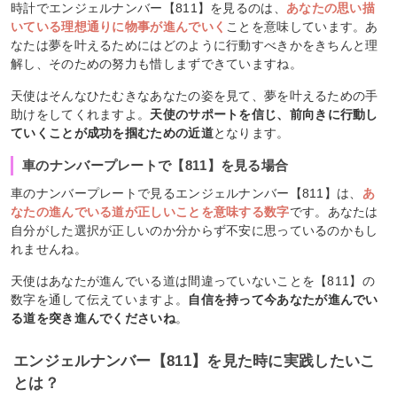
時計でエンジェルナンバー【811】を見るのは、
あなたの思い描
いている理想通りに物事が進んでいく
ことを意味しています。あ
なたは夢を叶えるためにはどのように行動すべきかをきちんと理
解し、そのための努力も惜しまずできていますね。
天使はそんなひたむきなあなたの姿を見て、夢を叶えるための手
助けをしてくれますよ。
天使のサポートを信じ、前向きに行動し
ていくことが成功を掴むための近道
となります。
車のナンバープレートで【811】を見る場合
車のナンバープレートで見るエンジェルナンバー【811】は、
あ
なたの進んでいる道が正しいことを意味する数字
です。あなたは
自分がした選択が正しいのか分からず不安に思っているのかもし
れませんね。
天使はあなたが進んでいる道は間違っていないことを【811】の
数字を通して伝えていますよ。
自信を持って今あなたが進んでい
る道を突き進んでくださいね
。
エンジェルナンバー【811】を見た時に実践したいこ
とは？