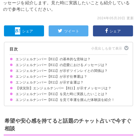
ッセージを紹介します。見た時に実践したいことも紹介している
ので参考にしてください。
2024年05月20日 更新
シェア
ツイート
シェア
目次
エンジェルナンバー【811】の基本的な意味は？
エンジェルナンバー【811】の恋愛におけるメッセージは？
目標を叶えるための道は拓けました
必要なものは天使が授けてくれます
エンジェルナンバー【811】が示すツインレイとの関係は？
片思いしている時
復縁したい時
恋人との関係について
エンジェルナンバー【811】が示す仕事運は？
ツインレイとの魂の結びつきが強まっています
サイレント期間の場合
エンジェルナンバー【811】が示す金運は？
【状況別】エンジェルナンバー【811】が示すメッセージは？
エンジェルナンバー【811】を見た時に実践したいことは？
何度も【811】を見る場合
時計で【811】を見る場合
車のナンバープレートで【811】を見る場合
エンジェルナンバー【811】を見て幸運を掴んだ体験談を紹介！
やるべきことに優先順位付けをする
目標に向かってコツコツ努力する
叶えたいことを紙に書き出す
恋愛観が変わったことで理想のパートナーに出会えた
起業を決意する後押しとなった
精神的に安定し何事もうまくいくようになった
希望や安心感を持てると話題のチャット占いで今すぐ
相談