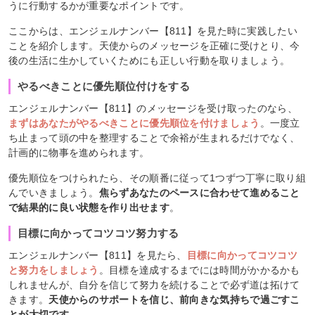
うに行動するかが重要なポイントです。
ここからは、エンジェルナンバー【811】を見た時に実践したい
ことを紹介します。天使からのメッセージを正確に受けとり、今
後の生活に生かしていくためにも正しい行動を取りましょう。
やるべきことに優先順位付けをする
エンジェルナンバー【811】のメッセージを受け取ったのなら、
まずはあなたがやるべきことに優先順位を付けましょう
。一度立
ち止まって頭の中を整理することで余裕が生まれるだけでなく、
計画的に物事を進められます。
優先順位をつけられたら、その順番に従って1つずつ丁寧に取り組
んでいきましょう。
焦らずあなたのペースに合わせて進めること
で結果的に良い状態を作り出せます
。
目標に向かってコツコツ努力する
エンジェルナンバー【811】を見たら、
目標に向かってコツコツ
と努力をしましょう
。目標を達成するまでには時間がかかるかも
しれませんが、自分を信じて努力を続けることで必ず道は拓けて
きます。
天使からのサポートを信じ、前向きな気持ちで過ごすこ
とが大切です
。