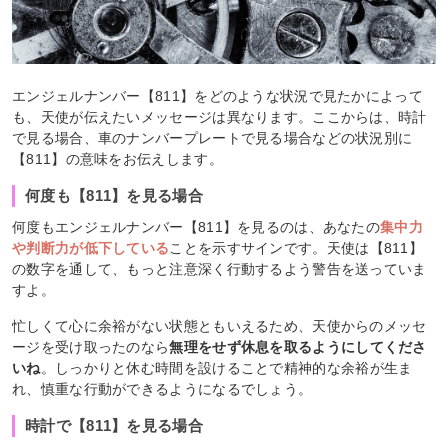
エンジェルナンバー【811】をどのような状況で見たかによって
も、天使が伝えたいメッセージは異なります。ここからは、時計
で見る場合、車のナンバープレートで見る場合などの状況別に
【811】の意味をお伝えします。
何度も【811】を見る場合
何度もエンジェルナンバー【811】を見るのは、あなたの
集中力
や判断力が低下している
ことを示すサインです。天使は【811】
の数字を通して、もっと注意深く行動するよう警告を送っていま
すよ。
忙しくて心に余裕がない状態ともいえるため、天使からのメッセ
ージを受け取ったのなら
無理をせず休息を取るようにしてくださ
いね
。しっかりと休む時間を設けることで精神的な余裕が生ま
れ、慎重な行動ができるようになるでしょう。
時計で【811】を見る場合