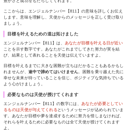
豊かさと成功をもたらしてくれます。
ここからは、エンジェルナンバー【811】の意味を詳しくお伝え
します。意味を理解し、天使からのメッセージを正しく受け取り
ましょう。
目標を叶えるための道は拓けました
エンジェルナンバー【811】は、
あなたが目標を叶える日が近い
ことを示す数字です。あなたがこれまでしてきた努力が実を結
び、結果として表れることを天使は伝えていますよ。
目標を叶えるまでに大きな困難が立ちはだかることもあるかもし
れませんが、
途中で諦めてはいけません
。困難を乗り越えた先に
幸せな未来が待っていることを信じ、ポジティブな気持ちでいる
よう心がけましょう。
必要なものは天使が授けてくれます
エンジェルナンバー【811】の数字には、
あなたが必要としてい
るものは天使が与えてくれる
というメッセージが込められていま
す。あなたが目標や夢を達成するために努力を惜しまなければ、
それらを叶えるために必要なものは全て天使が授けてくれます
よ。