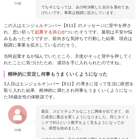
34歳
でも今となっては、あの時決断した自分を褒めてあ
げたいです。事業は順調に拡大しています。
この人はエンジェルナンバー【811】のメッセージに背中を押さ
れ、思い切って
起業する決心
がついたそうです。最初は不安や悩
みもあったそうですが、前向きな気持ちで行動した結果、現在は
順調に事業を拡大しているのだそう。
当時起業するか悩んでいたところ、天使がそっと背中を押してく
れたことに気づけたため、成功を手に入れられたのですね。
精神的に安定し何事もうまくいくようになった
3人目はエンジェルナンバー【811】の導きに従って生活に瞑想を
取り入れた結果、精神的に満たされ何事もうまくいくようになっ
た38歳女性の体験談です。
最近、スピリチュアルなことに興味が出てきて、自
己成長に重点を置くようになりました。同じタイミ
ングで811という数字をよく見るようになってか
ら、瞑想を始めました。
38歳