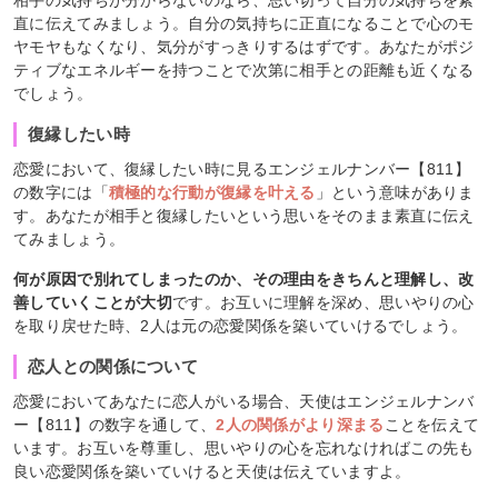
直に伝えてみましょう。自分の気持ちに正直になることで心のモ
ヤモヤもなくなり、気分がすっきりするはずです。あなたがポジ
ティブなエネルギーを持つことで次第に相手との距離も近くなる
でしょう。
復縁したい時
恋愛において、復縁したい時に見るエンジェルナンバー【811】
の数字には「
積極的な行動が復縁を叶える
」という意味がありま
す。あなたが相手と復縁したいという思いをそのまま素直に伝え
てみましょう。
何が原因で別れてしまったのか、その理由をきちんと理解し、改
善していくことが大切
です。お互いに理解を深め、思いやりの心
を取り戻せた時、2人は元の恋愛関係を築いていけるでしょう。
恋人との関係について
恋愛においてあなたに恋人がいる場合、天使はエンジェルナンバ
ー【811】の数字を通して、
2人の関係がより深まる
ことを伝えて
います。お互いを尊重し、思いやりの心を忘れなければこの先も
良い恋愛関係を築いていけると天使は伝えていますよ。