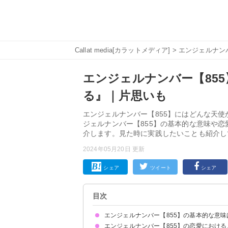
Callat media[カラットメディア]
>
エンジェルナン
エンジェルナンバー【85
る』｜片思いも
エンジェルナンバー【855】にはどんな天
ジェルナンバー【855】の基本的な意味や
介します。見た時に実践したいことも紹介し
2024年05月20日 更新
シェア
ツイート
シェア
目次
エンジェルナンバー【855】の基本的な意味
エンジェルナンバー【855】の恋愛におけ
スピリチュアルな経験を大切にしましょう
直感を信じてください