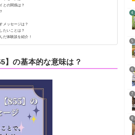
レイとの関係は？
？
4
示すメッセージは？
践したいことは？
掴んだ体験談を紹介！
5
55】の基本的な意味は？
6
7
8