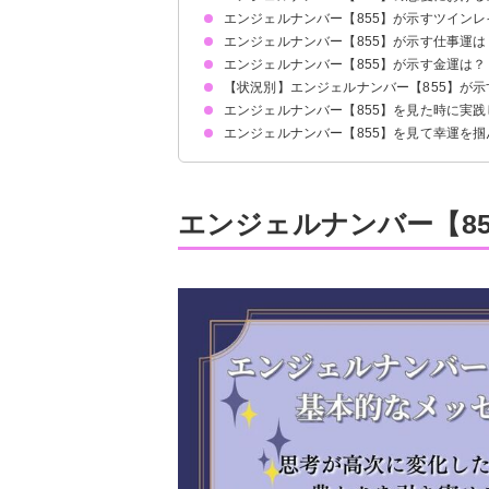
エンジェルナンバー【855】が示すツイン
片思いしている時
復縁したい時
恋人との関係について
エンジェルナンバー【855】が示す仕事運は
自分の感情を包み隠さず伝えましょう
サイレント期間の場合
エンジェルナンバー【855】が示す金運は？
【状況別】エンジェルナンバー【855】が
エンジェルナンバー【855】を見た時に実
何度も【855】を見る場合
時計で【855】を見る場合
エンジェルナンバー【855】を見て幸運を
瞑想や月光浴をして直感力を高める
自分の感性を大事にする
好きなことに積極的に取り組む
起業を成功させられた
片思いが成就した
健康への意識が高まった
エンジェルナンバー【8