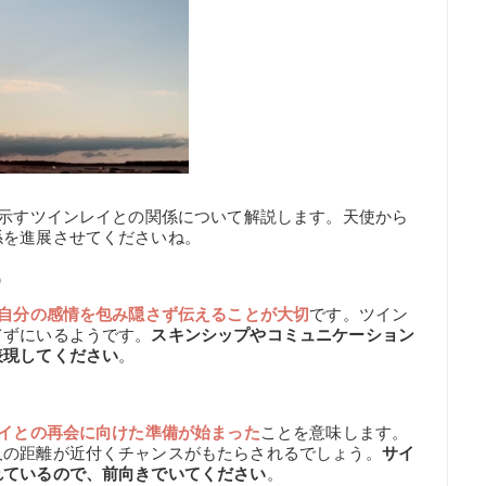
が示すツインレイとの関係について解説します。天使から
係を進展させてくださいね。
う
自分の感情を包み隠さず伝えることが大切
です。ツイン
てずにいるようです。
スキンシップやコミュニケーション
表現してください
。
イとの再会に向けた準備が始まった
ことを意味します。
人の距離が近付くチャンスがもたらされるでしょう。
サイ
れているので、前向きでいてください
。