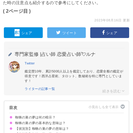
た時の注意点も紹介するので参考にしてください。
( 2ページ目 )
2023年08月16日 更新
シェア
ツイート
シェア
専門家監修 |
占い師 恋愛占い師💘ルナ
Twitter
鑑定歴10年、累計5000人以上を鑑定しており、恋愛全般の鑑定が
得意です！西洋占星術、タロット、数秘術を特に専門としていま
す！
ライターの記事一覧
目次
蜘蛛の巣の夢は何の暗示？
蜘蛛の巣の夢の基本的な意味は？
【状況別】蜘蛛の巣の夢の意味は？
罠が潜んでいることの暗示
状況/状態で意味が決まる