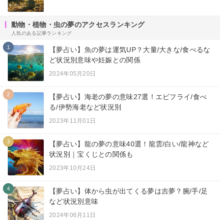
動物・植物・虫の夢のアクセスランキング
人気のある記事ランキング
1
【夢占い】魚の夢は運気UP？大量/大きな/食べるな
ど状況別意味や妊娠との関係
2024年05月20日
2
【夢占い】海老の夢の意味27選！エビフライ/食べ
る/伊勢海老など状況別
2023年11月01日
3
【夢占い】龍の夢の意味40選！龍雲/白い/龍神など
状況別｜宝くじとの関係も
2023年10月24日
4
【夢占い】体から虫が出てくる夢は吉夢？腕/手/足
など状況別意味
2024年06月11日