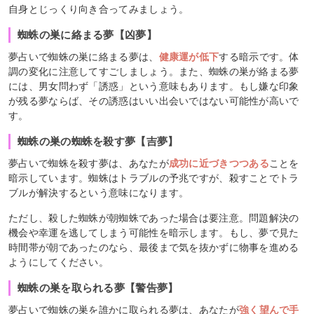
自身とじっくり向き合ってみましょう。
蜘蛛の巣に絡まる夢【凶夢】
夢占いで蜘蛛の巣に絡まる夢は、
健康運が低下
する暗示です。体
調の変化に注意してすごしましょう。また、蜘蛛の巣が絡まる夢
には、男女問わず「誘惑」という意味もあります。もし嫌な印象
が残る夢ならば、その誘惑はいい出会いではない可能性が高いで
す。
蜘蛛の巣の蜘蛛を殺す夢【吉夢】
夢占いで蜘蛛を殺す夢は、あなたが
成功に近づきつつある
ことを
暗示しています。蜘蛛はトラブルの予兆ですが、殺すことでトラ
ブルが解決するという意味になります。
ただし、殺した蜘蛛が朝蜘蛛であった場合は要注意。問題解決の
機会や幸運を逃してしまう可能性を暗示します。もし、夢で見た
時間帯が朝であったのなら、最後まで気を抜かずに物事を進める
ようにしてください。
蜘蛛の巣を取られる夢【警告夢】
夢占いで蜘蛛の巣を誰かに取られる夢は、あなたが
強く望んで手