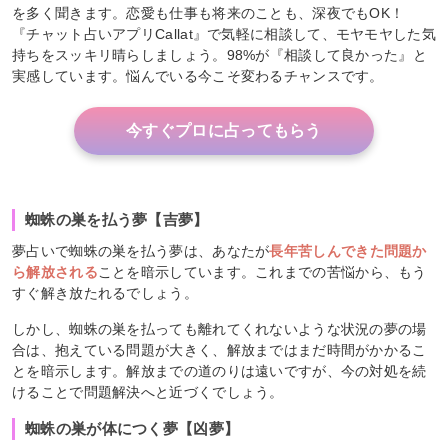
を多く聞きます。恋愛も仕事も将来のことも、深夜でもOK！
『チャット占いアプリCallat』で気軽に相談して、モヤモヤした気
持ちをスッキリ晴らしましょう。98%が『相談して良かった』と
実感しています。悩んでいる今こそ変わるチャンスです。
今すぐプロに占ってもらう
蜘蛛の巣を払う夢【吉夢】
夢占いで蜘蛛の巣を払う夢は、あなたが
長年苦しんできた問題か
ら解放される
ことを暗示しています。これまでの苦悩から、もう
すぐ解き放たれるでしょう。
しかし、蜘蛛の巣を払っても離れてくれないような状況の夢の場
合は、抱えている問題が大きく、解放まではまだ時間がかかるこ
とを暗示します。解放までの道のりは遠いですが、今の対処を続
けることで問題解決へと近づくでしょう。
蜘蛛の巣が体につく夢【凶夢】