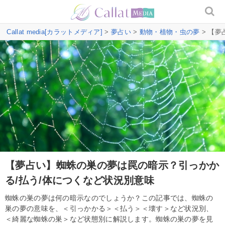
Callat media[カラットメディア]
>
夢占い
>
動物・植物・虫の夢
> 【夢
【夢占い】蜘蛛の巣の夢は罠の暗示？引っかか
る/払う/体につくなど状況別意味
蜘蛛の巣の夢は何の暗示なのでしょうか？この記事では、蜘蛛の
巣の夢の意味を、＜引っかかる＞＜払う＞＜壊す＞など状況別、
＜綺麗な蜘蛛の巣＞など状態別に解説します。蜘蛛の巣の夢を見