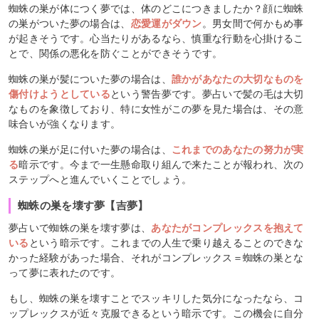
蜘蛛の巣が体につく夢では、体のどこにつきましたか？顔に蜘蛛
の巣がついた夢の場合は、
恋愛運がダウン
。男女間で何かもめ事
が起きそうです。心当たりがあるなら、慎重な行動を心掛けるこ
とで、関係の悪化を防ぐことができそうです。
蜘蛛の巣が髪についた夢の場合は、
誰かがあなたの大切なものを
傷付けようとしている
という警告夢です。夢占いで髪の毛は大切
なものを象徴しており、特に女性がこの夢を見た場合は、その意
味合いが強くなります。
蜘蛛の巣が足に付いた夢の場合は、
これまでのあなたの努力が実
る
暗示です。今まで一生懸命取り組んで来たことが報われ、次の
ステップへと進んでいくことでしょう。
蜘蛛の巣を壊す夢【吉夢】
夢占いで蜘蛛の巣を壊す夢は、
あなたがコンプレックスを抱えて
いる
という暗示です。これまでの人生で乗り越えることのできな
かった経験があった場合、それがコンプレックス＝蜘蛛の巣とな
って夢に表れたのです。
もし、蜘蛛の巣を壊すことでスッキリした気分になったなら、コ
ップレックスが近々克服できるという暗示です。この機会に自分