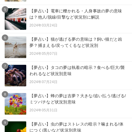
5
【夢占い】電車に轢かれる・人身事故の夢の意味
は？他人/脱線/目撃など状況別に解説
2024年03月24日
6
【夢占い】猫が逃げる夢の意味は？飼い猫だと凶
夢？捕まえる/戻ってくるなど状況別
2024年05月07日
7
【夢占い】タコの夢は執着の暗示？食べる/巨大/襲
われるなど状況別意味
2024年07月24日
8
【夢占い】蜂の夢は吉夢？大きな/追い払う/逃げる/
ミツバチなど状況別意味
2024年05月31日
9
【夢占い】虫の夢はストレスの暗示？噛まれる/体
につく/黒いなど状況別意味