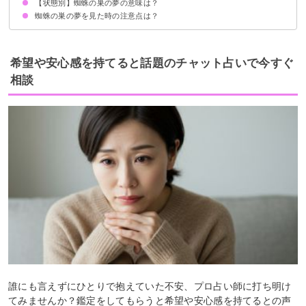
【状態別】蜘蛛の巣の夢の意味は？
蜘蛛の巣に引っかかる夢【凶夢】
蜘蛛の巣を払う夢【吉夢】
蜘蛛の巣が体につく夢【凶夢】
蜘蛛の巣を壊す夢【吉夢】
蜘蛛の巣に絡まる夢【凶夢】
蜘蛛の巣の蜘蛛を殺す夢【吉夢】
蜘蛛の巣を取られる夢【警告夢】
虫になって蜘蛛の巣に絡まる夢【凶夢】
蜘蛛の巣に蜂が絡まる夢【凶夢】
蜘蛛の巣の夢を見た時の注意点は？
綺麗な蜘蛛の巣の夢【吉夢】
たくさんの蜘蛛の巣の夢【凶夢】
大きい蜘蛛の巣の夢【凶夢】
周囲の女性との関係に気をつける
警告夢や凶夢の内容を人に話す
希望や安心感を持てると話題のチャット占いで今すぐ
相談
誰にも言えずにひとりで抱えていた不安、プロ占い師に打ち明け
てみませんか？鑑定をしてもらうと希望や安心感を持てるとの声