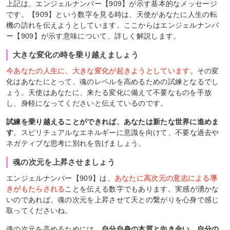
上記は、エンジェルナンバー【909】が示す基本的なメッセージ
です。【909】という数字を見る時は、天使があなたに人生の転
機の訪れを伝えようとしています。ここからはエンジェルナンバ
ー【909】が示す意味について、詳しく解説します。
大きな変化の時を乗り越えましょう
今あなたの人生に、大きな変化が起きようとしています
。その変
化はあなたにとって、魂のレベルを高めるための試練となるでし
ょう。天使はあなたに、来たる変化に備えて不要なものを手放
し、身軽になってくださいと伝えているのです。
試練を乗り越えることができれば、あなたは新たな世界に進めま
す
。スピリチュアルなエネルギーに意識を向けて、不要な過去や
ネガティブな思考に別れを告げましょう。
魂の次元を上昇させましょう
エンジェルナンバー【909】は、
あなたに高次元の意志による導
きがもたらされる
ことを伝える数字でもあります。実感が湧かな
いのであれば、魂の次元を上昇させて天との繋がりを心身で感じ
取ってくださいね。
魂の次元を高めるためには、
自分自身の本質と向き合い、自分の