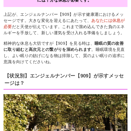
上記が、エンジェルナンバー【909】が示す健康運におけるメッ
セージです。大きな変化を迎えるにあたって、
あなたには休息が
必要
だと天使が伝えています。これまで溜め込んできた負のエネ
ルギーを手放して、新しい運気を受け入れる準備をしましょう。
精神的な休息も大切ですが【909】を見る時は、
睡眠の質の改善
に取り組むと高次元との繋がりを深められます
。睡眠環境を見直
し、よい眠りの妨げになる物は排除して、質のよい眠りの追求に
意識を向けてくださいね。
【状況別】エンジェルナンバー【909】が示すメッセ
ージは？