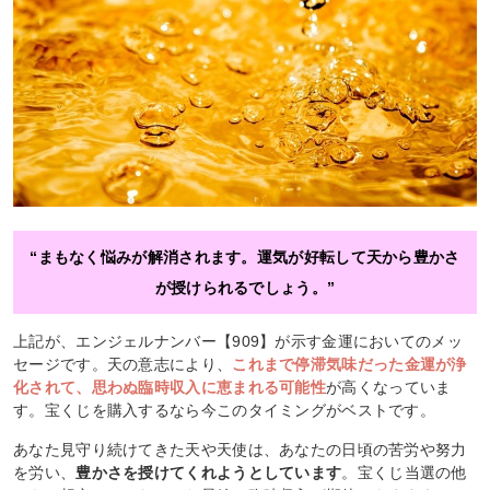
“まもなく悩みが解消されます。運気が好転して天から豊かさ
が授けられるでしょう。”
上記が、エンジェルナンバー【909】が示す金運においてのメッ
セージです。天の意志により、
これまで停滞気味だった金運が浄
化されて、思わぬ臨時収入に恵まれる可能性
が高くなっていま
す。宝くじを購入するなら今このタイミングがベストです。
あなた見守り続けてきた天や天使は、あなたの日頃の苦労や努力
を労い、
豊かさを授けてくれようとしています
。宝くじ当選の他