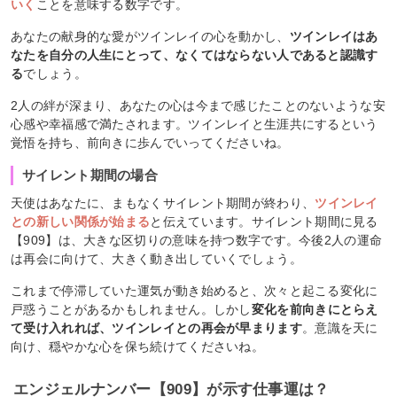
いく
ことを意味する数字です。
あなたの献身的な愛がツインレイの心を動かし、
ツインレイはあ
なたを自分の人生にとって、なくてはならない人であると認識す
る
でしょう。
2人の絆が深まり、あなたの心は今まで感じたことのないような安
心感や幸福感で満たされます。ツインレイと生涯共にするという
覚悟を持ち、前向きに歩んでいってくださいね。
サイレント期間の場合
天使はあなたに、まもなくサイレント期間が終わり、
ツインレイ
との新しい関係が始まる
と伝えています。サイレント期間に見る
【909】は、大きな区切りの意味を持つ数字です。今後2人の運命
は再会に向けて、大きく動き出していくでしょう。
これまで停滞していた運気が動き始めると、次々と起こる変化に
戸惑うことがあるかもしれません。しかし
変化を前向きにとらえ
て受け入れれば、ツインレイとの再会が早まります
。意識を天に
向け、穏やかな心を保ち続けてくださいね。
エンジェルナンバー【909】が示す仕事運は？