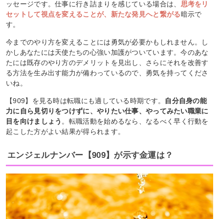
ッセージです。仕事に行き詰まりを感じている場合は、
思考をリ
セットして視点を変えることが、新たな発見へと繋がる
暗示で
す。
今までのやり方を変えることには勇気が必要かもしれません。し
かしあなたには天使たちの心強い加護がついています。今のあな
たには既存のやり方のデメリットを見出し、さらにそれを改善す
る方法を生み出す能力が備わっているので、勇気を持ってくださ
いね。
【909】を見る時は転職にも適している時期です。
自分自身の能
力に自ら見切りをつけずに、やりたい仕事、やってみたい職業に
目を向けましょう
。転職活動を始めるなら、なるべく早く行動を
起こした方がよい結果が得られます。
エンジェルナンバー【909】が示す金運は？