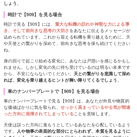
しょう
。
時計で【909】を見る場合
時計で見る【909】には、
重大な転機の訪れや神聖な力による導
き、そして前向きな思考の大切さ
をあなたに伝えるメッセージが
込められています。これから迎える転機を乗り越えるために、天
や天使との繋がりを深めて、前向きな思考を保ち続けてください
ね。
身の回りで起こり始める変化に、あなたは戸惑いを感じるかもし
れません。しかし変化の先に待ち受けているのは明るい未来です
から、不安にならないでください。
天との繋がりを意識して深め
れば、変化を乗り越えるヒントが舞い降りてくるでしょう
。
車のナンバープレートで【909】を見る場合
車のナンバープレートで見る【909】は、あなたが外見や物質的
な価値ばかりに気を取られ、
せっかく高まっているやる気が間違
った方向に発揮されてしまっている
ことを意味します。
天使は誤った方向に進もうとしているあなたを心配しているよう
です。
人や物事の表面的な部分にとらわれず、本質を見るように