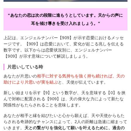
“あなたの恋は次の段階に進もうとしています。天からの声に
耳を傾け導きを受け入れましょう。”
上記は、エンジェルナンバー【909】が示す恋愛におけるメッセ
ージです。【909】は恋愛において、変化が起こる兆しを伝える
数字です。以下からは恋愛状況別に、エンジェルナンバー
【909】が示す意味について解説しましょう。
片思いしている時
あなたが片思いの
相手に対する気持ちを強く持ち続ければ、天の
助けにより片思いが実を結ぶ
と、天使が伝えています。
新しい始まりを示す【9】という数字が、天を意味する【0】を挟
んで対称に配置される【909】は、天の偉大な力によって新たな
関係性がもたらされることを意味します。
あなたが相手と縁を結びたいと心から願えば、天や天使からもた
らされる奇跡的なチャンスによって、2人の距離は急速に縮まって
いきます。
天との繋がりを強化して願いを叶えるために、過去の