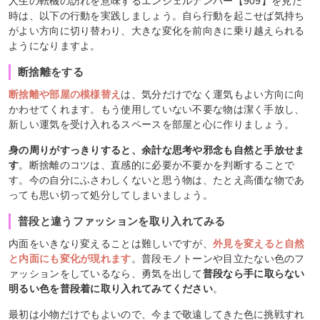
人生の転機の訪れを意味するエンジェルナンバー【909】を見た
時は、以下の行動を実践しましょう。自ら行動を起こせば気持ち
がよい方向に切り替わり、大きな変化を前向きに乗り越えられる
ようになりますよ。
断捨離をする
断捨離や部屋の模様替え
は、気分だけでなく運気もよい方向に向
かわせてくれます。もう使用していない不要な物は潔く手放し、
新しい運気を受け入れるスペースを部屋と心に作りましょう。
身の周りがすっきりすると、余計な思考や邪念も自然と手放せま
す
。断捨離のコツは、直感的に必要か不要かを判断することで
す。今の自分にふさわしくないと思う物は、たとえ高価な物であ
っても思い切って処分してしまいましょう。
普段と違うファッションを取り入れてみる
内面をいきなり変えることは難しいですが、
外見を変えると自然
と内面にも変化が現れます
。普段モノトーンや目立たない色のフ
ァッションをしているなら、勇気を出して
普段なら手に取らない
明るい色を普段着に取り入れてみてください
。
最初は小物だけでもよいので、今まで敬遠してきた色に挑戦すれ