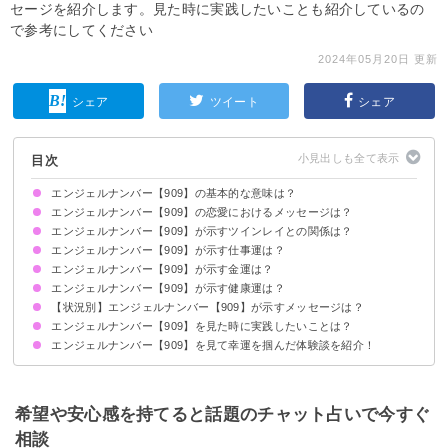
セージを紹介します。見た時に実践したいことも紹介しているの
で参考にしてください
2024年05月20日 更新
シェア
ツイート
シェア
目次
エンジェルナンバー【909】の基本的な意味は？
エンジェルナンバー【909】の恋愛におけるメッセージは？
大きな変化の時を乗り越えましょう
魂の次元を上昇させましょう
エンジェルナンバー【909】が示すツインレイとの関係は？
片思いしている時
復縁したい時
恋人との関係について
結婚を考えている場合
エンジェルナンバー【909】が示す仕事運は？
ツインレイとの関係が進展する前兆です
サイレント期間の場合
エンジェルナンバー【909】が示す金運は？
エンジェルナンバー【909】が示す健康運は？
【状況別】エンジェルナンバー【909】が示すメッセージは？
エンジェルナンバー【909】を見た時に実践したいことは？
何度も【909】を見る場合
時計で【909】を見る場合
車のナンバープレートで【909】を見る場合
エンジェルナンバー【909】を見て幸運を掴んだ体験談を紹介！
断捨離をする
普段と違うファッションを取り入れてみる
積極的に人脈を広げる
転機を活用してビジネスを軌道に乗せることに成功
失恋の痛みを乗り越えて新たな出会いに恵まれた
自分自身を見つめ直し視野が広がる
希望や安心感を持てると話題のチャット占いで今すぐ
相談