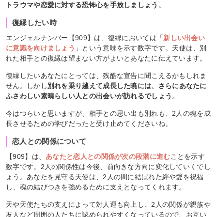
トラウマや恋愛に対する恐怖心を手放しましょう
。
復縁したい時
エンジェルナンバー【909】は、復縁においては「
新しい出会い
に意識を向けましょう
」という意味を示す数字です。天使は、別
れた相手との復縁は望まない方がよいとあなたに伝えています。
復縁したいあなたにとっては、残酷な宣告に聞こえるかもしれま
せん。しかし
別れを乗り越えて成長した暁には、さらにあなたに
ふさわしい素晴らしい人との出会いが訪れるでしょう
。
今はつらいと思いますが、相手との思い出も別れも、2人の魂を成
長させるための学びだったと受け止めてくださいね。
恋人との関係について
【909】は、
あなたと恋人との関係が次の段階に進む
ことを示す
数字です。2人の関係性は今後、前向きな方向に変化していくでし
ょう。あなたを見守る天使は、2人の間に結ばれた絆や愛を祝福
し、魂の結びつきを強めるために支えとなってくれます。
天や天使たちの支えによって対人運も向上し、2人の関係が親族や
友人など周囲の人たちに認められやすくなっているので、お互い