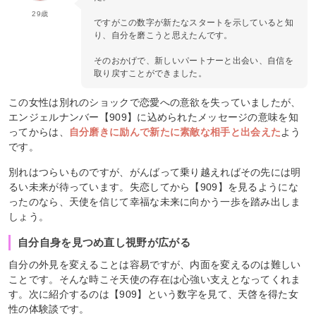
29歳
ですがこの数字が新たなスタートを示していると知
り、自分を磨こうと思えたんです。
そのおかげで、新しいパートナーと出会い、自信を
取り戻すことができました。
この女性は別れのショックで恋愛への意欲を失っていましたが、
エンジェルナンバー【909】に込められたメッセージの意味を知
ってからは、
自分磨きに励んで新たに素敵な相手と出会えた
よう
です。
別れはつらいものですが、がんばって乗り越えればその先には明
るい未来が待っています。失恋してから【909】を見るようにな
ったのなら、天使を信じて幸福な未来に向かう一歩を踏み出しま
しょう。
自分自身を見つめ直し視野が広がる
自分の外見を変えることは容易ですが、内面を変えるのは難しい
ことです。そんな時こそ天使の存在は心強い支えとなってくれま
す。次に紹介するのは【909】という数字を見て、天啓を得た女
性の体験談です。