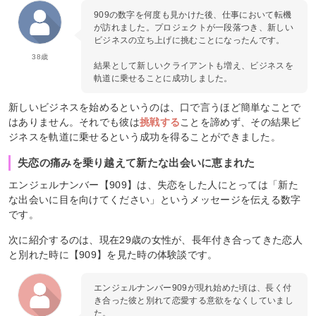
909の数字を何度も見かけた後、仕事において転機
が訪れました。プロジェクトが一段落つき、新しい
ビジネスの立ち上げに挑むことになったんです。
38歳
結果として新しいクライアントも増え、ビジネスを
軌道に乗せることに成功しました。
新しいビジネスを始めるというのは、口で言うほど簡単なことで
はありません。それでも彼は
挑戦する
ことを諦めず、その結果ビ
ジネスを軌道に乗せるという成功を得ることができました。
失恋の痛みを乗り越えて新たな出会いに恵まれた
エンジェルナンバー【909】は、失恋をした人にとっては「新た
な出会いに目を向けてください」というメッセージを伝える数字
です。
次に紹介するのは、現在29歳の女性が、長年付き合ってきた恋人
と別れた時に【909】を見た時の体験談です。
エンジェルナンバー909が現れ始めた頃は、長く付
き合った彼と別れて恋愛する意欲をなくしていまし
た。