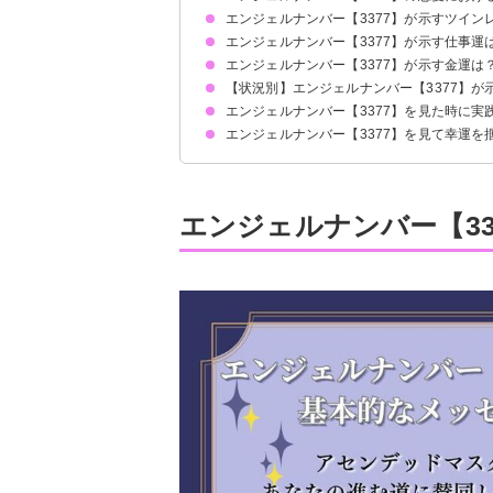
エンジェルナンバー【3377】が示すツイン
片思いしている時
復縁したい時
恋人との関係について
エンジェルナンバー【3377】が示す仕事運
アセンデッドマスターが2人を導きます
サイレント期間の場合
エンジェルナンバー【3377】が示す金運は
【状況別】エンジェルナンバー【3377】が
エンジェルナンバー【3377】を見た時に実
何度も【3377】を見る場合
車のナンバープレートで【3377】を見る場合
エンジェルナンバー【3377】を見て幸運を
瞑想や月光浴をして直感力を高める
思い立ったらすぐに行動する
アファメーションを行う
内面を磨いてポジティブに
自分を信じて行動して成功
家族の大切さを再認識
エンジェルナンバー【3