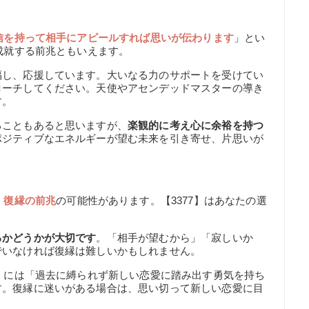
信を持って相手にアピールすれば思いが伝わります
」とい
が成就する前兆ともいえます。
福し、応援しています。大いなる力のサポートを受けてい
ローチしてください。天使やアセンデッドマスターの導き
す。
ることもあると思いますが、
楽観的に考え心に余裕を持つ
ポジティブなエネルギーが望む未来を引き寄せ、片思いが
、
復縁の前兆
の可能性があります。【3377】はあなたの選
るかどうかが大切です
。「相手が望むから」「寂しいか
でいなければ復縁は難しいかもしれません。
7】には「過去に縛られず新しい恋愛に踏み出す勇気を持ち
す。復縁に迷いがある場合は、思い切って新しい恋愛に目