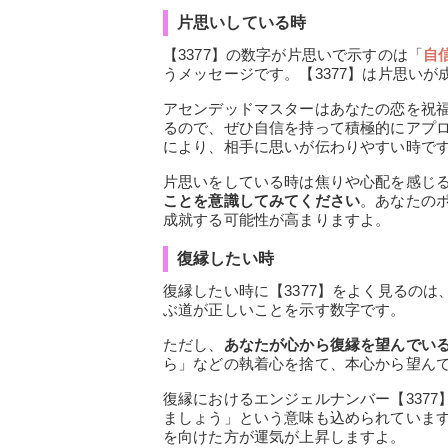
片思いしている時
【3377】の数字が片思いで示すのは「
自
うメッセージです。【3377】は片思い
アセンデッドマスターはあなたの恋を祝
るので、ぜひ自信を持って積極的にアプ
により、相手に思いが伝わりやすい時で
片思いをしている時は焦りや心配を感じ
ことを意識してみてください
。あなたの
成就する可能性が高まりますよ。
復縁したい時
復縁したい時に【3377】をよく見るのは
ぶ道が正しいことを示す数字です。
ただし、
あなたが心から復縁を望んでい
ら」などの執着心を捨て、本心から望ん
復縁におけるエンジェルナンバー【337
ましょう」という意味も込められていま
を向けた方が運気が上昇しますよ。