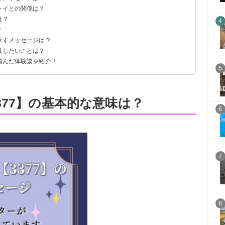
レイとの関係は？
は？
4
？
示すメッセージは？
践したいことは？
掴んだ体験談を紹介！
5
377】の基本的な意味は？
6
7
8