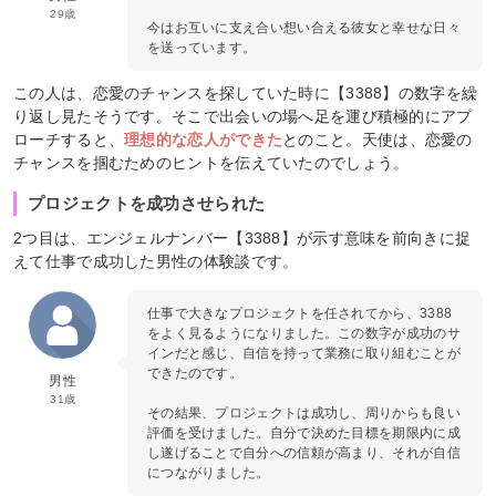
29歳
今はお互いに支え合い想い合える彼女と幸せな日々
を送っています。
この人は、恋愛のチャンスを探していた時に【3388】の数字を繰
り返し見たそうです。そこで出会いの場へ足を運び積極的にアプ
ローチすると、
理想的な恋人ができた
とのこと。天使は、恋愛の
チャンスを掴むためのヒントを伝えていたのでしょう。
プロジェクトを成功させられた
2つ目は、エンジェルナンバー【3388】が示す意味を前向きに捉
えて仕事で成功した男性の体験談です。
仕事で大きなプロジェクトを任されてから、3388
をよく見るようになりました。この数字が成功のサ
インだと感じ、自信を持って業務に取り組むことが
できたのです。
男性
31歳
その結果、プロジェクトは成功し、周りからも良い
評価を受けました。自分で決めた目標を期限内に成
し遂げることで自分への信頼が高まり、それが自信
につながりました。