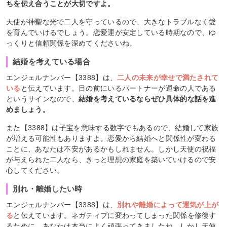
ちを伝え合うことが大切ですよ。
天使が神聖な光で二人を守っているので、大きなトラブルなく愛
を育んでいけるでしょう。恋愛運が安定している時期なので、ゆ
っくりと信頼関係を深めてくださいね。
結婚を考えている場合
エンジェルナンバー【3388】は、
二人の未来が幸せで満たされて
いる
と伝えています。目の前にいるパートナーが運命の人である
というサインなので、
結婚を考えているならぜひ具体的な話を進
めましょう。
また【3388】は子宝を意味する数字でもあるので、結婚して家族
が増える可能性もありますよ。恋愛から結婚へと関係性が変わる
ことに、あなたは不安があるかもしれません。しかし天使の祝福
が与えられた二人なら、きっと理想の家庭を築いていけるので安
心してください。
別れ・離婚したい時
エンジェルナンバー【3388】は、
別れや離婚によって運気が上が
る
と伝えています。ネガティブに変わってしまった関係を修復す
るために、あなたは本当によく頑張ってきましたね。しかし天使