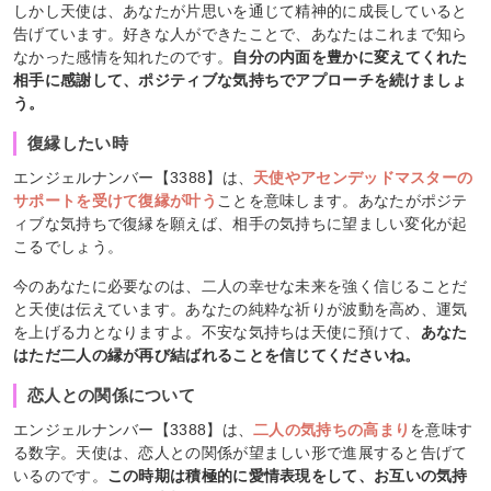
しかし天使は、あなたが片思いを通じて精神的に成長していると
告げています。好きな人ができたことで、あなたはこれまで知ら
なかった感情を知れたのです。
自分の内面を豊かに変えてくれた
相手に感謝して、ポジティブな気持ちでアプローチを続けましょ
う。
復縁したい時
エンジェルナンバー【3388】は、
天使やアセンデッドマスターの
サポートを受けて復縁が叶う
ことを意味します。あなたがポジテ
ィブな気持ちで復縁を願えば、相手の気持ちに望ましい変化が起
こるでしょう。
今のあなたに必要なのは、二人の幸せな未来を強く信じることだ
と天使は伝えています。あなたの純粋な祈りが波動を高め、運気
を上げる力となりますよ。不安な気持ちは天使に預けて、
あなた
はただ二人の縁が再び結ばれることを信じてくださいね。
恋人との関係について
エンジェルナンバー【3388】は、
二人の気持ちの高まり
を意味す
る数字。天使は、恋人との関係が望ましい形で進展すると告げて
いるのです。
この時期は積極的に愛情表現をして、お互いの気持