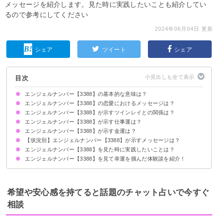
メッセージを紹介します。見た時に実践したいことも紹介してい
るので参考にしてください
2024年06月04日 更新
シェア
ツイート
シェア
目次
エンジェルナンバー【3388】の基本的な意味は？
エンジェルナンバー【3388】の恋愛におけるメッセージは？
物質的な不安は手放して大丈夫です
アセンデッドマスターへの感謝を忘れないようにしましょう
エンジェルナンバー【3388】が示すツインレイとの関係は？
片思いしている時
復縁したい時
恋人との関係について
結婚を考えている場合
別れ・離婚したい時
エンジェルナンバー【3388】が示す仕事運は？
ツインレイのことを知ろうとすることが大切です
サイレント期間の場合
エンジェルナンバー【3388】が示す金運は？
【状況別】エンジェルナンバー【3388】が示すメッセージは？
宝くじについて
エンジェルナンバー【3388】を見た時に実践したいことは？
何度も【3388】を見る場合
車のナンバープレートで【3388】を見る場合
エンジェルナンバー【3388】を見て幸運を掴んだ体験談を紹介！
寄付や募金をする
自分へのご褒美を買う
趣味に没頭してストレス発散を心がける
理想的なパートナーと結ばれた
プロジェクトを成功させられた
趣味の絵画で個展を開いた
希望や安心感を持てると話題のチャット占いで今すぐ
相談