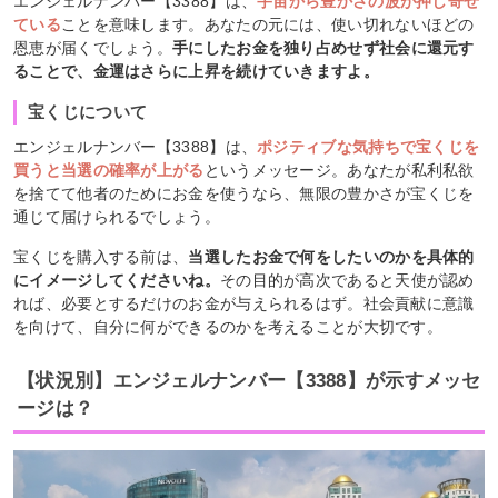
エンジェルナンバー【3388】は、
宇宙から豊かさの波が押し寄せ
ている
ことを意味します。あなたの元には、使い切れないほどの
恩恵が届くでしょう。
手にしたお金を独り占めせず社会に還元す
ることで、金運はさらに上昇を続けていきますよ。
宝くじについて
エンジェルナンバー【3388】は、
ポジティブな気持ちで宝くじを
買うと当選の確率が上がる
というメッセージ。あなたが私利私欲
を捨てて他者のためにお金を使うなら、無限の豊かさが宝くじを
通じて届けられるでしょう。
宝くじを購入する前は、
当選したお金で何をしたいのかを具体的
にイメージしてくださいね。
その目的が高次であると天使が認め
れば、必要とするだけのお金が与えられるはず。社会貢献に意識
を向けて、自分に何ができるのかを考えることが大切です。
【状況別】エンジェルナンバー【3388】が示すメッセ
ージは？