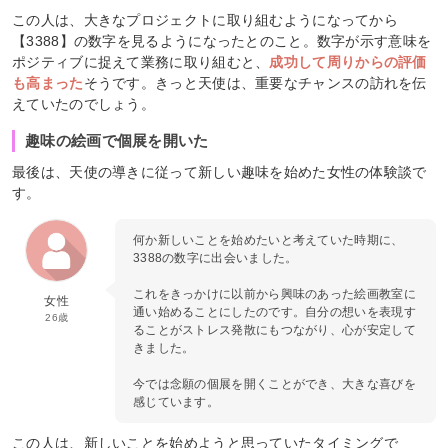
この人は、大きなプロジェクトに取り組むようになってから
【3388】の数字を見るようになったとのこと。数字が示す意味を
ポジティブに捉えて業務に取り組むと、
成功して周りからの評価
も高まった
そうです。きっと天使は、重要なチャンスの訪れを伝
えていたのでしょう。
趣味の絵画で個展を開いた
最後は、天使の導きに従って新しい趣味を始めた女性の体験談で
す。
何か新しいことを始めたいと考えていた時期に、
3388の数字に出会いました。
これをきっかけに以前から興味のあった絵画教室に
女性
通い始めることにしたのです。自分の想いを表現す
26歳
ることがストレス発散にもつながり、心が安定して
きました。
今では念願の個展を開くことができ、大きな喜びを
感じています。
この人は、新しいことを始めようと思っていたタイミングで