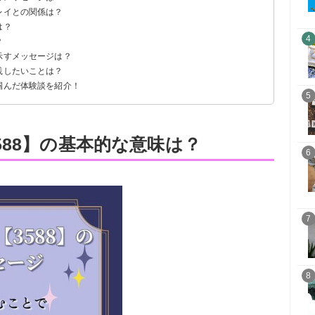
レイとの関係は？
は？
4
？
示すメッセージは？
践したいことは？
掴んだ体験談を紹介！
5
588】の基本的な意味は？
6
7
8