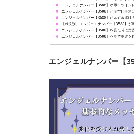
エンジェルナンバー【3588】が示すツイン
片思いしている時
復縁したい時
恋人との関係について
エンジェルナンバー【3588】が示す仕事運
ツインレイとの関係が次のステージに進みます
サイレント期間の場合
エンジェルナンバー【3588】が示す金運は
【状況別】エンジェルナンバー【3588】が
宝くじについて
エンジェルナンバー【3588】を見た時に実
何度も【3588】を見る場合
車のナンバープレートの【3588】の場合
エンジェルナンバー【3588】を見て幸運を
寄付や募金をしてみる
お世話になっている人にプレゼントをする
積極的にやりたいことに挑戦する
新しい仕事に挑戦する勇気を貰った
パートナーと真剣な話し合いをする勇気が湧いた
前向きな気持ちで投資を始める決断ができた
エンジェルナンバー【3