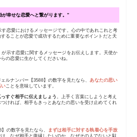
動が幸せな恋愛へと繋がります。”
が示す恋愛におけるメッセージです。心の中であれこれと考
動することが恋愛で成功するために重要なポイントだと天
8】が示す恋愛に関するメッセージをお伝えします。天使か
からの恋愛に生かしてくださいね。
ェルナンバー【3588】の数字を見たなら、
あなたの思い
高い
ことを意味しています。
真っすぐ相手に伝えましょう
。上手く言葉にしようと考え
ぶつければ、相手もきっとあなたの思いを受け止めてくれ
88】の数字を見たなら、
まずは相手に対する執着心を手放
使は、なぜ相手と復縁したいのか、なぜその人でないと駄