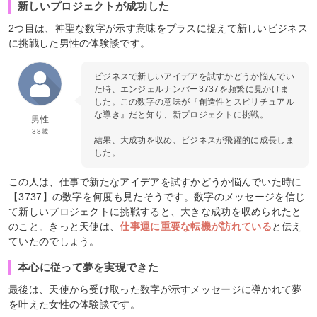
新しいプロジェクトが成功した
2つ目は、神聖な数字が示す意味をプラスに捉えて新しいビジネス
に挑戦した男性の体験談です。
ビジネスで新しいアイデアを試すかどうか悩んでい
た時、エンジェルナンバー3737を頻繁に見かけま
した。この数字の意味が『創造性とスピリチュアル
な導き』だと知り、新プロジェクトに挑戦。
男性
38歳
結果、大成功を収め、ビジネスが飛躍的に成長しま
した。
この人は、仕事で新たなアイデアを試すかどうか悩んでいた時に
【3737】の数字を何度も見たそうです。数字のメッセージを信じ
て新しいプロジェクトに挑戦すると、大きな成功を収められたと
のこと。きっと天使は、
仕事運に重要な転機が訪れている
と伝え
ていたのでしょう。
本心に従って夢を実現できた
最後は、天使から受け取った数字が示すメッセージに導かれて夢
を叶えた女性の体験談です。