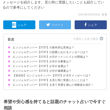
メッセージを紹介します。見た時に実践したいことも紹介してい
るので参考にしてください
2024年06月06日 更新
シェア
ツイート
シェア
目次
エンジェルナンバー【3737】の基本的な意味は？
エンジェルナンバー【3737】の恋愛におけるメッセージは？
自分の進んでいる道に自信を持ちましょう
エンジェルナンバー【3737】が示すツインレイとの関係は？
片思いしている時
復縁したい時
恋人との関係について
結婚について
エンジェルナンバー【3737】が示す仕事運は？
自分を変えることでツインレイとの関係が前向きになります
サイレント期間の場合
エンジェルナンバー【3737】が示す金運は？
エンジェルナンバー【3737】が示す健康運は？
【状況別】エンジェルナンバー【3737】が示すメッセージは？
エンジェルナンバー【3737】を見た時に実践したいことは？
何度も【3737】を見る場合
車のナンバープレートで【3737】を見る場合
エンジェルナンバー【3737】を見て幸運を掴んだ体験談を紹介！
アファメーションを行う
瞑想や月光浴をして直感力を高める
自然豊かな場所に行く
自分のアート作品が評価された
新しいプロジェクトが成功した
本心に従って夢を実現できた
希望や安心感を持てると話題のチャット占いで今すぐ
相談