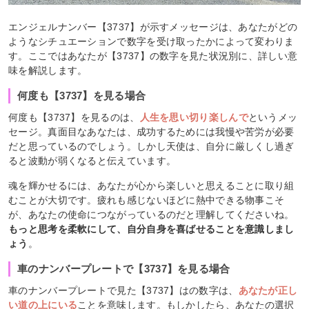
エンジェルナンバー【3737】が示すメッセージは、あなたがどの
ようなシチュエーションで数字を受け取ったかによって変わりま
す。ここではあなたが【3737】の数字を見た状況別に、詳しい意
味を解説します。
何度も【3737】を見る場合
何度も【3737】を見るのは、
人生を思い切り楽しんで
というメッ
セージ。真面目なあなたは、成功するためには我慢や苦労が必要
だと思っているのでしょう。しかし天使は、自分に厳しくし過ぎ
ると波動が弱くなると伝えています。
魂を輝かせるには、あなたが心から楽しいと思えることに取り組
むことが大切です。疲れも感じないほどに熱中できる物事こそ
が、あなたの使命につながっているのだと理解してくださいね。
もっと思考を柔軟にして、自分自身を喜ばせることを意識しまし
ょう
。
車のナンバープレートで【3737】を見る場合
車のナンバープレートで見た【3737】はの数字は、
あなたが正し
い道の上にいる
ことを意味します。もしかしたら、あなたの選択