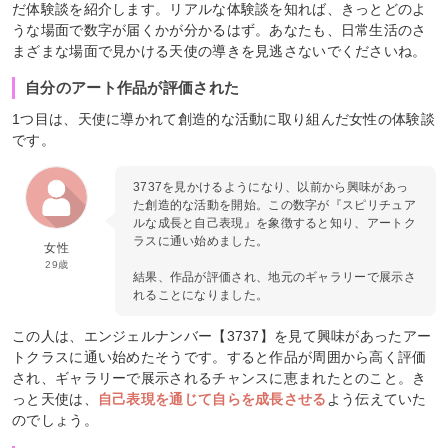
だ体験談を紹介します。リアルな体験談を知れば、きっとどのよ
うな場面で数字が届くかが分かるはず。あなたも、日常生活のさ
まざまな場面で見かける天使の導きを見逃さないでくださいね。
自分のアート作品が評価された
1つ目は、天使に導かれて創造的な活動に取り組んだ女性の体験談
です。
3737を見かけるようになり、以前から興味があっ
た創造的な活動を開始。この数字が『スピリチュア
ルな成長と自己表現』を象徴すると知り、アートク
ラスに通い始めました。
女性
29歳
結果、作品が評価され、地元のギャラリーで展示さ
れることになりました。
この人は、エンジェルナンバー【3737】を見て興味があったアー
トクラスに通い始めたそうです。すると作品が周囲から高く評価
され、ギャラリーで展示されるチャンスに恵まれたとのこと。き
っと天使は、
自己表現を通じて自らを成長させる
よう伝えていた
のでしょう。