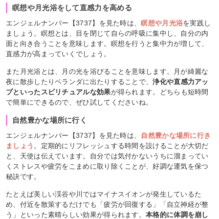
瞑想や月光浴をして直感力を高める
エンジェルナンバー【3737】を見た時は、
瞑想や月光浴
を実践し
ましょう。瞑想とは、目を閉じて自らの呼吸に集中し、自分の内
面と向き合うことを意味します。瞑想を行うと集中力が増して、
直感力が高まっていくでしょう。
また月光浴とは、月の光を浴びることを意味します。月が綺麗な
夜に散歩したりベランダに出たりすることで、
浄化や直感力アッ
プといったスピリチュアルな効果
が得られます。どちらも短時間
で簡単にできるので、ぜひ試してくださいね。
自然豊かな場所に行く
エンジェルナンバー【3737】を見た時は、
自然豊かな場所に行き
ましょう
。定期的にリフレッシュする時間を設けることが大切だ
と、天使は伝えています。自分では気付かないうちに溜まってい
くストレスや疲労をこまめに取り除くことが、好調な運気を保つ
秘訣です。
たとえば美しい渓谷や川ではマイナスイオンが発生しているた
め、付近を散策するだけでも「疲労が回復する」「自立神経が整
う」といった素晴らしい効果が得られます。
本格的に体調を崩し