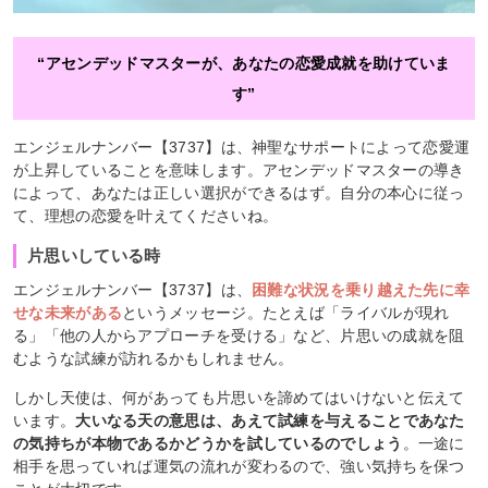
“アセンデッドマスターが、あなたの恋愛成就を助けていま
す”
エンジェルナンバー【3737】は、神聖なサポートによって恋愛運
が上昇していることを意味します。アセンデッドマスターの導き
によって、あなたは正しい選択ができるはず。自分の本心に従っ
て、理想の恋愛を叶えてくださいね。
片思いしている時
エンジェルナンバー【3737】は、
困難な状況を乗り越えた先に幸
せな未来がある
というメッセージ。たとえば「ライバルが現れ
る」「他の人からアプローチを受ける」など、片思いの成就を阻
むような試練が訪れるかもしれません。
しかし天使は、何があっても片思いを諦めてはいけないと伝えて
います。
大いなる天の意思は、あえて試練を与えることであなた
の気持ちが本物であるかどうかを試しているのでしょう
。一途に
相手を思っていれば運気の流れが変わるので、強い気持ちを保つ