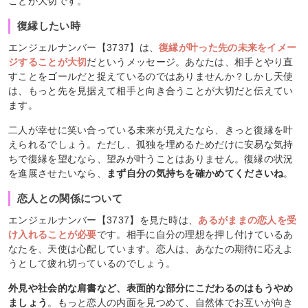
ことが大切です。
復縁したい時
エンジェルナンバー【3737】は、
復縁が叶った先の未来をイメー
ジすることが大切
だというメッセージ。あなたは、相手とやり直
すことをゴールだと捉えているのではありませんか？しかし天使
は、もっと先を見据えて相手と向き合うことが大切だと伝えてい
ます。
二人が幸せに笑い合っている未来が見えたなら、きっと復縁を叶
えられるでしょう。ただし、孤独を埋めるためだけに安易な気持
ちで復縁を望むなら、望みが叶うことはありません。復縁の状況
を進展させたいなら、
まず自分の気持ちを確かめてくださいね
。
恋人との関係について
エンジェルナンバー【3737】を見た時は、
あるがままの恋人を受
け入れることが必要
です。相手に自分の理想を押し付けているあ
なたを、天使は心配しています。恋人は、あなたの期待に応えよ
うとして疲れ切っているのでしょう。
外見や社会的な肩書など、表面的な部分にこだわるのはもうやめ
ましょう
。もっと恋人の内面を見つめて、自然体でお互いが向き