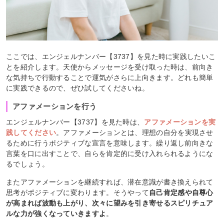
ここでは、エンジェルナンバー【3737】を見た時に実践したいこ
とを紹介します。天使からメッセージを受け取った時は、前向き
な気持ちで行動することで運気がさらに上向きます。どれも簡単
に実践できるので、ぜひ試してくださいね。
アファメーションを行う
エンジェルナンバー【3737】を見た時は、
アファメーションを実
践してください
。アファメーションとは、理想の自分を実現させ
るために行うポジティブな宣言を意味します。繰り返し前向きな
言葉を口に出すことで、自らを肯定的に受け入れられるようにな
るでしょう。
またアファメーションを継続すれば、潜在意識が書き換えられて
思考がポジティブに変わります。そうやって
自己肯定感や自尊心
が高まれば波動も上がり、次々に望みを引き寄せるスピリチュア
ルな力が強くなっていきますよ
。