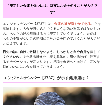
“安定した金運を保つには、堅実にお金を使うことが大切で
す”
エンジェルナンバー【3737】は、
金運の波が穏やかである
ことを
意味します。大金が舞い込んでくるような強い運気ではないもの
の、あなたの経済基盤は徐々に安定していくでしょう。天使は、
お金の不安がないこの時期にこそお金を貯めておくことが大切だ
と伝えています。
目先の欲に負けて散財しないよう、しっかりと自分自身を律して
くださいね
。また将来叶えたい夢を具体的に思い描けば、貯蓄す
るモチベーションが高まります。意識を未来へと向けて、高次な
目的のためにお金を取っておきましょう。
エンジェルナンバー【3737】が示す健康運は？