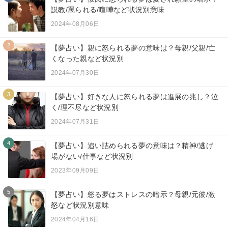
説教/罵られる/喧嘩など状況別意味
2024年08月06日
2
【夢占い】親に怒られる夢の意味は？母親/父親/亡
くなった親など状況別
2024年07月30日
3
【夢占い】好きな人に怒られる夢は進展の兆し？泣
く/理不尽など状況別
2024年07月31日
4
【夢占い】追い詰められる夢の意味は？精神/逃げ
場がない/仕事など状況別
2023年09月09日
5
【夢占い】怒る夢はストレスの暗示？母親/元彼/激
怒など状況別意味
2024年04月16日