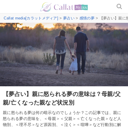
Callat media[カラットメディア]
>
夢占い
>
感情の夢
> 【夢占い】親に
【夢占い】親に怒られる夢の意味は？母親/父
親/亡くなった親など状況別
親に怒られる夢は何の暗示なのでしょうか？この記事では、親に
怒られる夢の意味を、＜母親＞＜父親＞＜亡くなった親＞など人
物別、＜理不尽＞など原因別、＜泣く＞＜喧嘩＞など行動別に解