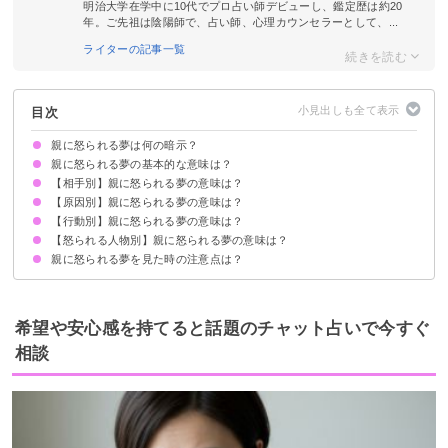
明治大学在学中に10代でプロ占い師デビューし、鑑定歴は約20
年。ご先祖は陰陽師で、占い師、心理カウンセラーとして、...
ライターの記事一覧
目次
親に怒られる夢は何の暗示？
親に怒られる夢の基本的な意味は？
【相手別】親に怒られる夢の意味は？
母親に怒られる夢は自立できていない暗示
父親に怒られる夢は自分に改善点がある暗示
状況によって意味が決まる
【原因別】親に怒られる夢の意味は？
亡くなった父親に怒られる夢【警告夢】
亡くなった母親に怒られる夢【警告夢】
彼氏・彼女の親に怒られる夢【警告夢】
【行動別】親に怒られる夢の意味は？
理不尽に親に怒られる夢【警告夢】
勉強するように親に怒られる夢【警告夢】
帰りが遅くて親に怒られる夢【警告夢】
兄弟喧嘩をして親に怒られる夢【警告夢】
生活習慣について親に怒られる夢【警告夢】
【怒られる人物別】親に怒られる夢の意味は？
親に怒られて逆ギレする夢【警告夢】
親に怒られて喧嘩する夢【警告夢】
親に怒られて泣く夢【吉夢】
親に怒られて家出する夢【吉夢】
親に怒られる夢を見た時の注意点は？
彼氏・彼女が親に怒られる夢【凶夢】
友達が親に怒られる夢【凶夢】
知らない人が親に怒られる夢【警告夢】
自分の問題点を見つけ改善する
自分一人で物事をこなそうと意識する
希望や安心感を持てると話題のチャット占いで今すぐ
相談