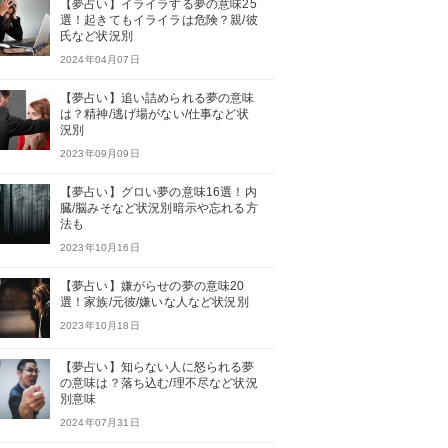
【夢占い】イライラする夢の意味25
選！起きてもイライラは危険？親/彼
氏など状況別
2024年04月07日
【夢占い】追い詰められる夢の意味
は？精神/逃げ場がない/仕事など状
況別
2023年09月09日
【夢占い】グロい夢の意味16選！内
臓/脳みそなど状況別暗示や忘れる方
法も
2023年10月16日
【夢占い】嫌がらせの夢の意味20
選！家族/元彼/嫌いな人など状況別
2023年10月18日
【夢占い】知らない人に怒られる夢
の意味は？落ち込む/理不尽など状況
別意味
2024年07月31日