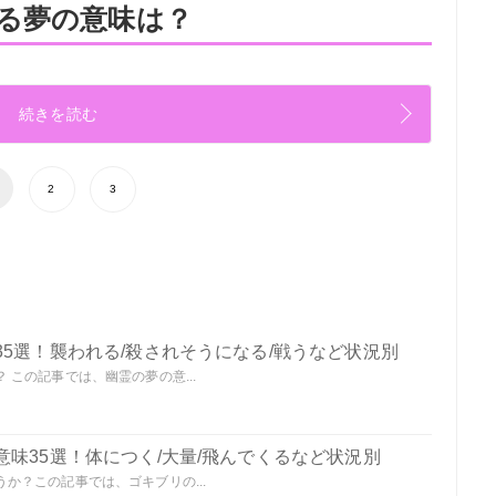
る夢の意味は？
続きを読む
2
3
5選！襲われる/殺されそうになる/戦うなど状況別
この記事では、幽霊の夢の意...
味35選！体につく/大量/飛んでくるなど状況別
か？この記事では、ゴキブリの...