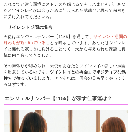
これまでと違う環境にストレスを感じるかもしれませんが、あな
たとツインレイが出会うために与えられた試練だと思って前向き
に受け入れてくださいね。
サイレント期間の場合
天使はエンジェルナンバー【1155】を通して
、サイレント期間の
終わりが近づいている
ことを暗示しています。あなたはツインレ
イと離れる寂しさに負けることなく、天から与えられた課題に真
摯に向き合ってきました。
その頑張りが認められ、天使があなたとツインレイの新しい展開
を用意しているのです。
ツインレイとの再会までポジティブな気
持ちで待っていましょう
。そうすれば、再会の日も早くやってく
るはずです。
エンジェルナンバー【1155】が示す仕事運は？