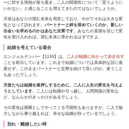
ーに対する情熱が落ち着き、二人の関係性について「思うように
いかない」と感じることも増えてきたのではないでしょうか。
天使はあなたの望む未来を用意しており、やがてそれは大きな変
化となって訪れます。
パートナーと絆を深めていくのか、新しい
出会いを求めるのかはあなた次第です
。あなたの直感を信じて変
化を受け入れれば、望む未来に導かれるはずですよ。
結婚を考えている場合
エンジェルナンバー【1155】は、
二人が結婚に向かって歩き出す
ことを暗示しています。これまで結婚については具体的な話に進
展せず、このままパートナーと交際を続けて良いのか、迷うこと
もあったでしょう。
天使たちは結婚を後押しするために、二人に人生の変化を与えよ
うとしています
。二人には転職や引っ越し、人間関係の変化な
ど、なんらかのきっかけがあるでしょう。
その変化は困難としてやってくる可能性もありますが、二人で協
力しながら乗り越えれば、幸せな結婚が待っているでしょう。
別れ・離婚したい時