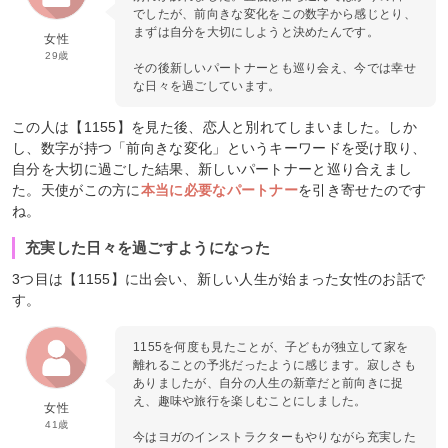
でしたが、前向きな変化をこの数字から感じとり、
まずは自分を大切にしようと決めたんです。
女性
29歳
その後新しいパートナーとも巡り会え、今では幸せ
な日々を過ごしています。
この人は【1155】を見た後、恋人と別れてしまいました。しか
し、数字が持つ「前向きな変化」というキーワードを受け取り、
自分を大切に過ごした結果、新しいパートナーと巡り合えまし
た。天使がこの方に
本当に必要なパートナー
を引き寄せたのです
ね。
充実した日々を過ごすようになった
3つ目は【1155】に出会い、新しい人生が始まった女性のお話で
す。
1155を何度も見たことが、子どもが独立して家を
離れることの予兆だったように感じます。寂しさも
ありましたが、自分の人生の新章だと前向きに捉
え、趣味や旅行を楽しむことにしました。
女性
41歳
今はヨガのインストラクターもやりながら充実した