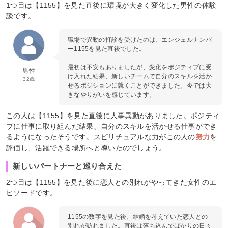
1つ目は【1155】を見た直後に環境が大きく変化した男性の体験
談です。
職場で異動の打診を受けたのは、エンジェルナンバ
ー1155を見た直後でした。
最初は不安もありましたが、変化をポジティブに受
男性
け入れた結果、新しいチームで自分のスキルを活か
32歳
せるポジションに就くことができました。今では大
きなやりがいを感じています。
この人は【1155】を見た直後に人事異動がありました。ポジティ
ブに仕事に取り組んだ結果、自分のスキルを活かせる仕事ができ
るようになったそうです。スピリチュアルな力がこの人の
努力
を
評価し、活躍できる場所へと導いたのでしょう。
新しいパートナーと巡り合えた
2つ目は【1155】を見た後に恋人との別れがやってきた女性のエ
ピソードです。
1155の数字を見た後、結婚を考えていた恋人との
別れが訪れました。直後は落ち込んでばかりの日々