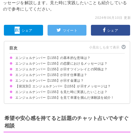
ッセージを解説します。見た時に実践したいことも紹介している
ので参考にしてください。
2024年06月10日 更新
シェア
ツイート
シェア
目次
エンジェルナンバー【1155】の基本的な意味は？
エンジェルナンバー【1155】の恋愛におけるメッセージは？
人生が好転します
エンジェルナンバー【1155】が示すツインレイとの関係は？
片思いしている時
復縁したい時
恋人との関係について
結婚を考えている場合
別れ・離婚したい時
エンジェルナンバー【1155】が示す仕事運は？
2人の関係は順調に進みます
サイレント期間の場合
エンジェルナンバー【1155】が示す金運は？
【状況別】エンジェルナンバー【1155】が示すメッセージは？
宝くじについて
エンジェルナンバー【1155】を見た時に実践したいことは？
何度も【1155】を見る場合
時計で【1155】を見る場合
車のナンバープレートで【1155】を見る場合
エンジェルナンバー【1155】を見て幸運を掴んだ体験談を紹介！
生活を変える
見た目を変える
仕事にやりがいを持てるようになった
新しいパートナーと巡り合えた
充実した日々を過ごすようになった
希望や安心感を持てると話題のチャット占いで今すぐ
相談