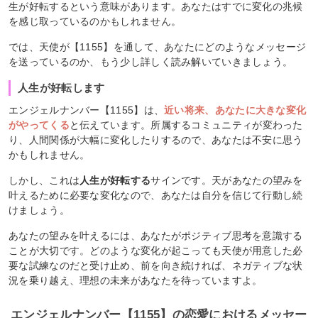
生が好転するという意味があります。あなたはすでに変化の兆候
を感じ取っているのかもしれません。
では、天使が【1155】を通して、あなたにどのようなメッセージ
を送っているのか、もう少し詳しく読み解いていきましょう。
人生が好転します
エンジェルナンバー【1155】は、
近い将来、あなたに大きな変化
がやってくる
と伝えています。所属するコミュニティが変わった
り、人間関係が大幅に変化したりするので、あなたは不安に思う
かもしれません。
しかし、これは
人生が好転する
サインです。天があなたの望みを
叶えるために必要な変化なので、あなたは自分を信じて行動し続
けましょう。
あなたの望みを叶えるには、あなたがポジティブ思考を意識する
ことが大切です。どのような変化が起こっても天使が用意した必
要な試練なのだと受け止め、前を向き続ければ、ネガティブな状
況を乗り越え、理想の未来があなたを待っていますよ。
エンジェルナンバー【1155】の恋愛におけるメッセー