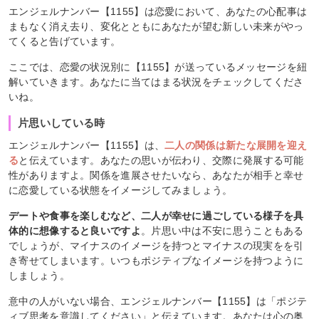
エンジェルナンバー【1155】は恋愛において、あなたの心配事は
まもなく消え去り、変化とともにあなたが望む新しい未来がやっ
てくると告げています。
ここでは、恋愛の状況別に【1155】が送っているメッセージを紐
解いていきます。あなたに当てはまる状況をチェックしてくださ
いね。
片思いしている時
エンジェルナンバー【1155】は、
二人の関係は新たな展開を迎え
る
と伝えています。あなたの思いが伝わり、交際に発展する可能
性がありますよ。関係を進展させたいなら、あなたが相手と幸せ
に恋愛している状態をイメージしてみましょう。
デートや食事を楽しむなど、二人が幸せに過ごしている様子を具
体的に想像すると良いですよ
。片思い中は不安に思うこともある
でしょうが、マイナスのイメージを持つとマイナスの現実をを引
き寄せてしまいます。いつもポジティブなイメージを持つように
しましょう。
意中の人がいない場合、エンジェルナンバー【1155】は「ポジテ
ィブ思考を意識してください」と伝えています。あなたは心の奥