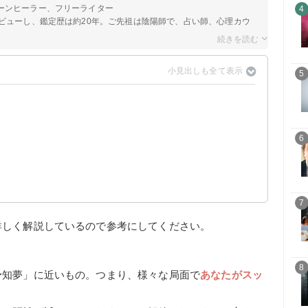
ーンヒーラー、フリーライター
4
ビューし、鑑定歴は約20年。ご先祖は陰陽師で、占い師、心理カウ
5
示
6
7
詳しく解説しているので参考にしてください。
8
予知夢」に近いもの。つまり、様々な局面で
あなたがスッ
。