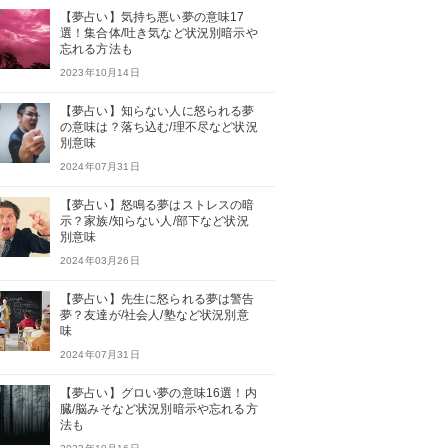
【夢占い】気持ち悪い夢の意味17
選！集合体/吐き気など状況別暗示や
忘れる方法も
2023年10月14日
【夢占い】知らない人に怒られる夢
の意味は？落ち込む/理不尽など状況
別意味
2024年07月31日
【夢占い】怒鳴る夢はストレスの暗
示？家族/知らない人/部下など状況
別意味
2024年03月26日
【夢占い】先生に怒られる夢は警告
夢？友達が/社会人/塾など状況別意
味
2024年07月31日
【夢占い】グロい夢の意味16選！内
臓/脳みそなど状況別暗示や忘れる方
法も