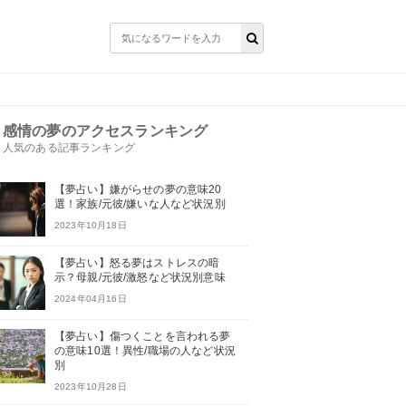
感情の夢のアクセスランキング
人気のある記事ランキング
【夢占い】嫌がらせの夢の意味20
選！家族/元彼/嫌いな人など状況別
2023年10月18日
【夢占い】怒る夢はストレスの暗
示？母親/元彼/激怒など状況別意味
2024年04月16日
【夢占い】傷つくことを言われる夢
の意味10選！異性/職場の人など状況
別
2023年10月28日