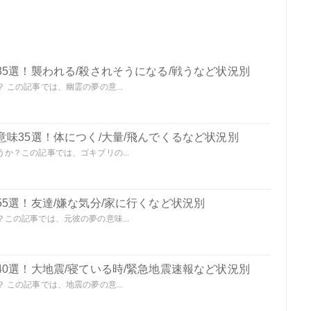
5選！襲われる/殺されそうになる/戦うなど状況別
この記事では、幽霊の夢の意...
味35選！体につく/大量/飛んでくるなど状況別
か？この記事では、ゴキブリの...
5選！友達/嫌な気分/家に行くなど状況別
この記事では、元彼の夢の意味...
0選！大地震/寝ている時/緊急地震速報など状況別
この記事では、地震の夢の意...