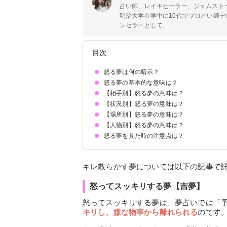
占い師、レイキヒーラー、ジェムスト
明治大学在学中に10代でプロ占い師デ
ンセラーとして、...
目次
怒る夢は何の暗示？
怒る夢の基本的な意味は？
【相手別】怒る夢の意味は？
心のモヤモヤの解消を暗示
毎日・よく見る場合はストレスが溜まっている暗
初夢で見たら運気好転のサイン
状況によって意味が決まる
【状況別】怒る夢の意味は？
母親に怒る夢【吉夢】
父親に怒る夢【警告夢】
兄弟に怒る夢【吉夢】
知らない人に怒る夢【吉夢】
元彼に怒る夢【吉夢】
恋人（彼氏・彼女）に怒る夢【吉夢】
亡くなった母に怒る夢【吉夢】
パートナー（妻・夫）に怒る夢【警告夢】
上司に怒る夢【警告夢】
好きな人に怒る夢【吉夢】
祖父・祖母に怒る夢【吉夢】
先生に怒る夢【吉夢】
【場所別】怒る夢の意味は？
怒って泣く夢【吉夢】
怒りながら喧嘩する夢【吉夢】
激怒・キレ散らかす夢【吉夢】
怒ってスッキリする夢【吉夢】
怒ってイライラする夢【警告夢】
怒って悲しくなる夢【警告夢】
【人物別】怒る夢の意味は？
美容院で怒る夢【警告夢】
仕事・会社で怒る夢【吉夢】
怒る夢を見た時の注意点は？
母親が怒る夢【警告夢】
父親が怒る夢【吉夢】
祖父母が怒る夢【吉夢】
知らない人が怒る夢【警告夢】
子供が怒る夢【吉夢】
好きな人が怒る夢【吉夢】
怒る夢をよく見る場合は十分な休息を取る
キレ散らかす夢については以下の記事で
怒ってスッキリする夢【吉夢】
怒ってスッキリする夢は、夢占いでは「
キリし、嫌な物事から離れられる
のです