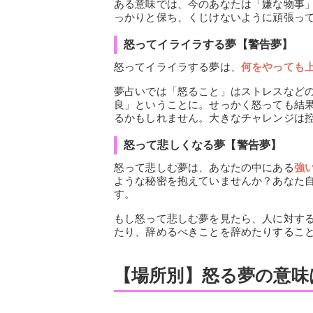
ある意味では、今のあなたは「嫌な物事
っかりと保ち、くじけないように頑張っ
怒ってイライラする夢【警告夢】
怒ってイライラする夢は、
何をやっても
夢占いでは「怒ること」はストレスなど
良」ということに。せっかく怒っても結
るかもしれません。大きなチャレンジは
怒って悲しくなる夢【警告夢】
怒って悲しむ夢は、あなたの中にある
強
ような秘密を抱えていませんか？あなた
す。
もし怒って悲しむ夢を見たら、人に対す
たり、辞めるべきことを辞めたりするこ
【場所別】怒る夢の意味