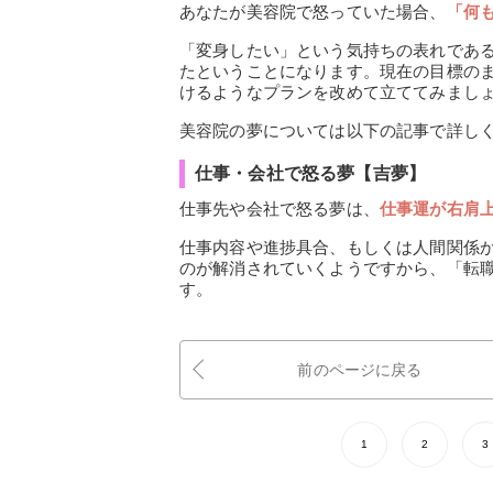
あなたが美容院で怒っていた場合、
「何
「変身したい」という気持ちの表れであ
たということになります。現在の目標の
けるようなプランを改めて立ててみまし
美容院の夢については以下の記事で詳し
仕事・会社で怒る夢【吉夢】
仕事先や会社で怒る夢は、
仕事運が右肩
仕事内容や進捗具合、もしくは人間関係
のが解消されていくようですから、「転
す。
前のページに戻る
1
2
3