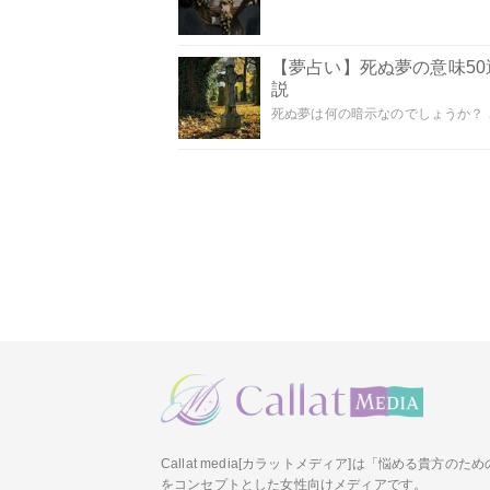
【夢占い】死ぬ夢の意味5
説
死ぬ夢は何の暗示なのでしょうか？ こ
Callat media[カラットメディア]は「悩める貴方の
をコンセプトとした女性向けメディアです。