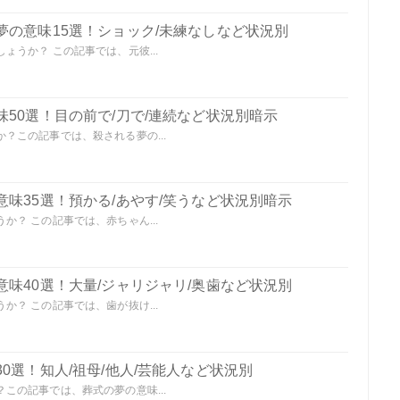
夢の意味15選！ショック/未練なしなど状況別
うか？ この記事では、元彼...
50選！目の前で/刀で/連続など状況別暗示
？この記事では、殺される夢の...
味35選！預かる/あやす/笑うなど状況別暗示
？ この記事では、赤ちゃん...
味40選！大量/ジャリジャリ/奥歯など状況別
？ この記事では、歯が抜け...
0選！知人/祖母/他人/芸能人など状況別
この記事では、葬式の夢の意味...