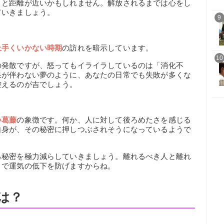
」と距離が近いかもしれません。解放されるまでは心をし
ていきましょう。
9
上手くいかない時期
の訪れを暗示しています。
10
の発散ですが、怒ってもイライラしているのは「消化不
果が伴わない夢のように、あなたの日常でも失敗が多くな
控えるのが吉でしょう。
い葛藤
の象徴です。何か、人に対して後ろめたさを感じる
自身が、その秘密に押しつぶされそうになっているようで
る秘密を極力減らしていきましょう。離れるべき人と離れ
とで運気の低下を防げますからね。
は？