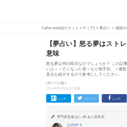
Callat media[カラットメディア]
>
夢占い
>
感情の
【夢占い】怒る夢はストレ
意味
怒る夢は何の暗示なのでしょうか？ この記
い人＞＜亡くなった母＞など相手別、＜激怒
意点も紹介するので参考にしてください。
( 5ページ目 )
2024年04月16日 更新
シェア
ツイート
シェア
専門家監修 |
占い師 あん茉莉安
公式HP
X