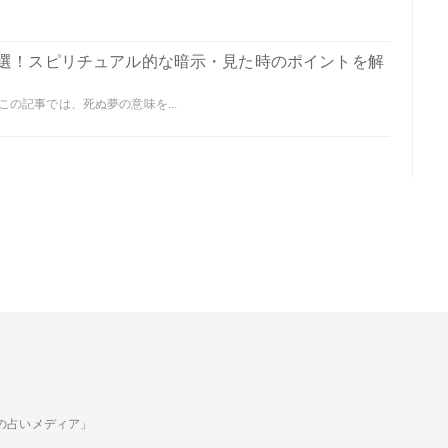
0選！スピリチュアル的な暗示・見た時のポイントを解
の記事では、死ぬ夢の意味を...
ための占いメディア」