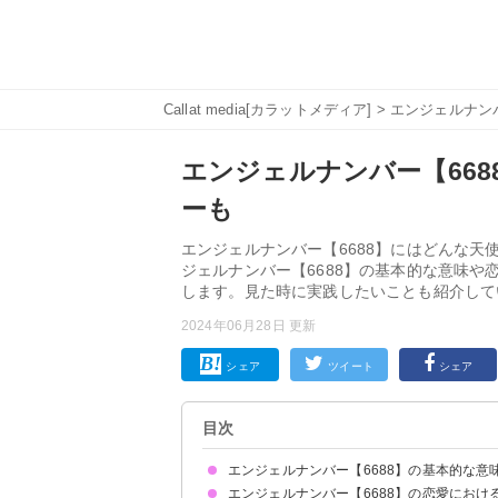
Callat media[カラットメディア]
>
エンジェルナン
エンジェルナンバー【66
ーも
エンジェルナンバー【6688】にはどんな天
ジェルナンバー【6688】の基本的な意味
します。見た時に実践したいことも紹介して
2024年06月28日 更新
シェア
ツイート
シェア
目次
エンジェルナンバー【6688】の基本的な意
エンジェルナンバー【6688】の恋愛におけ
祈りや瞑想をしてください