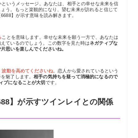
ないというメッセージ。あなたは、相手との幸せな未来を信
しょう。もっと楽観的になり、望む未来が訪れると信じて
6688】が示す意味を読み解きます。
る
ことを意味します。幸せな未来を願う一方で、あなたは
抱えているのでしょう。この数字を見た時は
ネガティブな
で片思いを楽しんでくださいね。
、
波動を高めてくださいね
。恋人から愛されているという
手を魅了します。
相手の気持ちを疑って消極的になるので
ィブになることが大切
です。
688】が示すツインレイとの関係