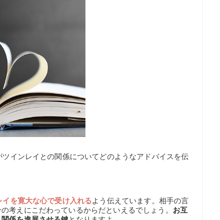
】がツインレイとの関係についてどのようなアドバイスを伝
レイを寛大な心で受け入れる
よう伝えています。相手の言
分の考えにこだわっているからだといえるでしょう。
お互
、関係を進展させる鍵
となりますよ。