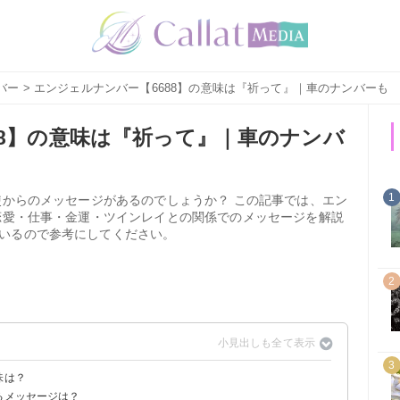
バー
> エンジェルナンバー【6688】の意味は『祈って』｜車のナンバーも
88】の意味は『祈って』｜車のナンバ
1
使からのメッセージがあるのでしょうか？ この記事では、エン
や恋愛・仕事・金運・ツインレイとの関係でのメッセージを解説
いるので参考にしてください。
2
3
味は？
るメッセージは？