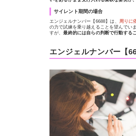
サイレント期間の場合
エンジェルナンバー【6688】は、
周りに
の力で試練を乗り越えることを望んでい
すが、
最終的には自らの判断で行動する
エンジェルナンバー【66