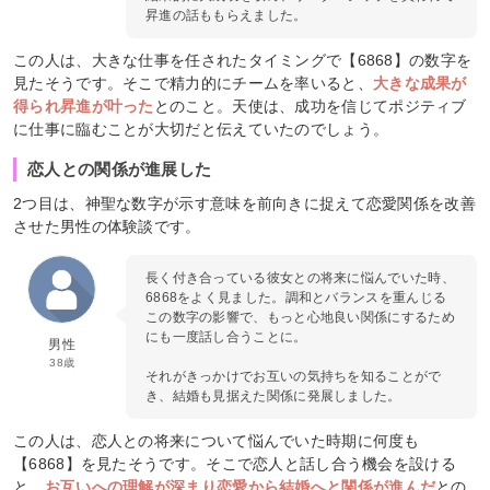
昇進の話ももらえました。
この人は、大きな仕事を任されたタイミングで【6868】の数字を
見たそうです。そこで精力的にチームを率いると、
大きな成果が
得られ昇進が叶った
とのこと。天使は、成功を信じてポジティブ
に仕事に臨むことが大切だと伝えていたのでしょう。
恋人との関係が進展した
2つ目は、神聖な数字が示す意味を前向きに捉えて恋愛関係を改善
させた男性の体験談です。
長く付き合っている彼女との将来に悩んでいた時、
6868をよく見ました。調和とバランスを重んじる
この数字の影響で、もっと心地良い関係にするため
にも一度話し合うことに。
男性
38歳
それがきっかけでお互いの気持ちを知ることがで
き、結婚も見据えた関係に発展しました。
この人は、恋人との将来について悩んでいた時期に何度も
【6868】を見たそうです。そこで恋人と話し合う機会を設ける
と、
お互いへの理解が深まり恋愛から結婚へと関係が進んだ
との