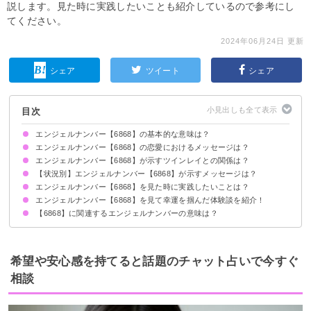
説します。見た時に実践したいことも紹介しているので参考にし
てください。
2024年06月24日 更新
シェア
ツイート
シェア
目次
エンジェルナンバー【6868】の基本的な意味は？
エンジェルナンバー【6868】の恋愛におけるメッセージは？
天使の声を聴いてください
金銭的な問題を解決してください
エンジェルナンバー【6868】が示すツインレイとの関係は？
片思いしている時
復縁したい時
【状況別】エンジェルナンバー【6868】が示すメッセージは？
心のつながりを再確認するのが大切
サイレント期間の場合
エンジェルナンバー【6868】を見た時に実践したいことは？
何度も【6868】を見る場合
車のナンバープレートで【6868】を見る場合
エンジェルナンバー【6868】を見て幸運を掴んだ体験談を紹介！
玄関を掃除する
ポジティブな言葉を声に出す
朝に白湯を飲む
【6868】に関連するエンジェルナンバーの意味は？
仕事で昇進できた
恋人との関係が進展した
収入が増えた
エンジェルナンバー【2525】
エンジェルナンバー【6638】
エンジェルナンバー【6686】
エンジェルナンバー【686】
希望や安心感を持てると話題のチャット占いで今すぐ
相談