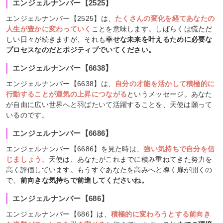
エンジェルナンバー【2525】
エンジェルナンバー【2525】は、
たくさんの変化を経てあなたの
人生が豊かに変わっていく
ことを意味します。しばらくは慌ただ
しい日々が続きますが、それも
幸せな未来を叶えるために必要な
プロセスなのだとポジティブでいてください。
エンジェルナンバー【6638】
エンジェルナンバー【6638】は、
自分の才能を活かして積極的に
行動することが運気の上昇につながる
というメッセージ。あなた
が自由に広い世界へと羽ばたいて活躍することを、天使は願って
いるのです。
エンジェルナンバー【6686】
エンジェルナンバー【6686】を見た時は、
強い気持ちで自分を信
じましょう。
天使は、あなたがこれまでに積み重ねてきた努力を
高く評価しています。もうすぐあなたを高みへと導く扉が開くの
で、
前向きな気持ちで前進してくださいね。
エンジェルナンバー【686】
エンジェルナンバー【686】は、
積極的に変わろうとする前向き