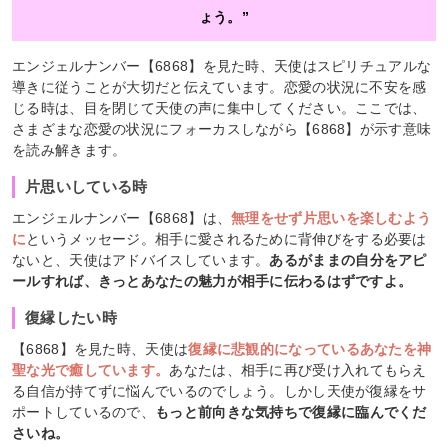
ょう。”
エンジェルナンバー【6868】を見た時、天使はスピリチュアルな
導きに従うことが大切だと伝えています。恋愛の状況に不安を感
じる時は、目を閉じて天使の声に集中してください。ここでは、
さまざまな恋愛の状況にフォーカスしながら【6868】が示す意味
を読み解きます。
片思いしている時
エンジェルナンバー【6868】は、
無理をせず片思いを楽しむよう
に
というメッセージ。相手に愛されるために背伸びをする必要は
ないと、天使はアドバイスしています。
あるがままの自分をアピ
ールすれば、きっとあなたの魅力が相手に伝わるはずですよ。
復縁したい時
【6868】を見た時、天使は
復縁に悲観的になっているあなたを神
聖な光で癒しています。
あなたは、相手に再び受け入れてもらえ
る自信が持てずに悩んでいるのでしょう。しかし天使が復縁をサ
ポートしているので、
もっと前向きな気持ちで復縁に臨んでくだ
さいね。