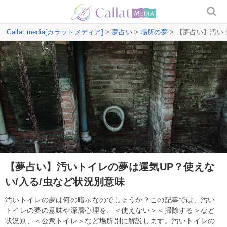
Callat media[カラットメディア]
>
夢占い
>
場所の夢
> 【夢占い】汚い
【夢占い】汚いトイレの夢は運気UP？使えな
い/入る/虫など状況別意味
汚いトイレの夢は何の暗示なのでしょうか？この記事では、汚い
トイレの夢の意味や深層心理を、＜使えない＞＜掃除する＞など
状況別、＜公衆トイレ＞など場所別に解説します。汚いトイレの