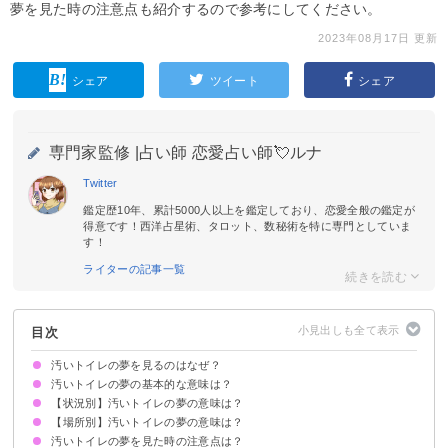
夢を見た時の注意点も紹介するので参考にしてください。
2023年08月17日 更新
シェア
ツイート
シェア
専門家監修 |
占い師 恋愛占い師💘ルナ
Twitter
鑑定歴10年、累計5000人以上を鑑定しており、恋愛全般の鑑定が
得意です！西洋占星術、タロット、数秘術を特に専門としていま
す！
ライターの記事一覧
目次
汚いトイレの夢を見るのはなぜ？
汚いトイレの夢の基本的な意味は？
【状況別】汚いトイレの夢の意味は？
運気上昇のサイン
よく見る場合は警告夢やストレスの暗示の可能性も
状況や場所で意味が決まる
【場所別】汚いトイレの夢の意味は？
汚いトイレを掃除する夢【警告夢】
汚いトイレで用を足す夢【警告夢】
汚いトイレで用を足せない夢【吉夢】
トイレが汚くて使えない夢【吉夢】
トイレの床が汚い夢【吉夢】
汚いトイレに落ちる夢【吉夢】
汚いトイレが詰まる夢【警告夢】
トイレが排泄物で溢れている夢【凶夢】
汚いトイレに虫がいる夢【警告夢】
汚いトイレが壊れる夢【吉夢】
トイレが血で汚れている夢【警告夢】
汚いトイレに入る夢【吉夢】
汚いトイレの夢を見た時の注意点は？
汚い公衆トイレの夢【吉夢】
自宅のトイレが汚い夢【警告夢】
汚い学校のトイレ【吉夢】
汚い職場のトイレの夢【吉夢】