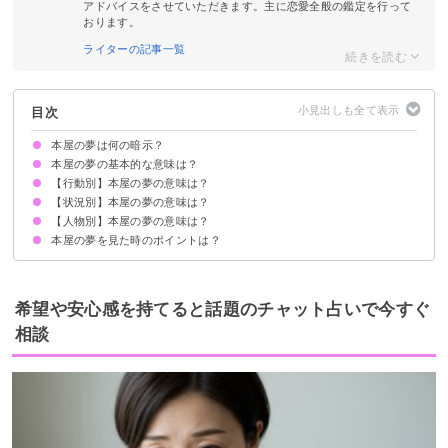
アドバイスをさせていただきます。主に恋愛全般の鑑定を行って
おります。
ライターの記事一覧
目次
本屋の夢は何の暗示？
本屋の夢の基本的な意味は？
【行動別】本屋の夢の意味は？
知的好奇心の高まりを暗示
状況によって意味が決まる
【状況別】本屋の夢の意味は？
本屋に行く夢【吉夢】
本屋で雑誌を見る夢【凶夢】
本屋で本を買う夢【吉夢】
本屋で立ち読みする夢【警告夢】
本屋を探す夢【警告夢】
本屋で本を探す夢【警告夢】
本屋で働く夢【吉夢】
本屋でデートする夢【吉夢】
本屋で本を盗む夢【警告夢】
【人物別】本屋の夢の意味は？
広い本屋の夢【吉夢】
本屋に人が多い夢【吉夢】
本屋が閉店している夢【警告夢】
古本屋の夢【警告夢】
本屋でほしい本がない夢【凶夢】
本屋の本棚が空っぽの夢【警告夢】
本屋で本を予約する夢【吉夢】
本屋の夢を見た時のポイントは？
本屋に異性と行く夢【願望夢】
本屋に好きな人と行く夢【願望夢】
本屋に元彼と行く夢【願望夢】
本屋に友達と行く夢【吉夢】
スキル磨きや読書など新しい学びをする
吉夢なら話さず警告夢や凶夢は人に話す
希望や安心感を持てると話題のチャット占いで今すぐ
相談