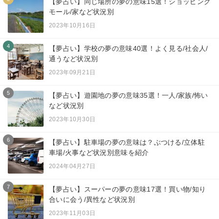
【夢占い】同じ場所の夢の意味15選！ショッピング
モール/家など状況別
2023年10月16日
4
【夢占い】学校の夢の意味40選！よく見る/社会人/
通うなど状況別
2023年09月21日
5
【夢占い】遊園地の夢の意味35選！一人/家族/怖い
など状況別
2023年10月30日
6
【夢占い】駐車場の夢の意味は？ぶつける/立体駐
車場/火事など状況別意味を紹介
2024年04月27日
7
【夢占い】スーパーの夢の意味17選！買い物/知り
合いに会う/異性など状況別
2023年11月03日