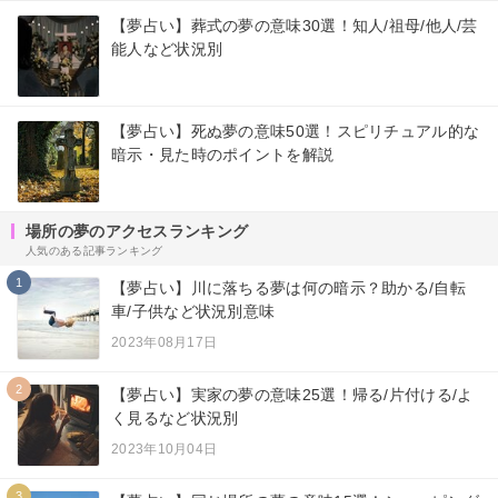
【夢占い】葬式の夢の意味30選！知人/祖母/他人/芸
能人など状況別
【夢占い】死ぬ夢の意味50選！スピリチュアル的な
暗示・見た時のポイントを解説
場所の夢のアクセスランキング
人気のある記事ランキング
1
【夢占い】川に落ちる夢は何の暗示？助かる/自転
車/子供など状況別意味
2023年08月17日
2
【夢占い】実家の夢の意味25選！帰る/片付ける/よ
く見るなど状況別
2023年10月04日
3