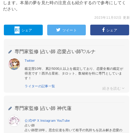
します。本屋の夢を見た時の注意点も紹介するので参考にしてく
ださい。
2023年11月02日 更新
シェア
ツイート
シェア
専門家監修 |
占い師 恋愛占い師💘ルナ
Twitter
鑑定歴10年、累計5000人以上を鑑定しており、恋愛全般の鑑定が
得意です！西洋占星術、タロット、数秘術を特に専門としていま
す！
ライターの記事一覧
専門家監修 |
占い師 神代蓮
公式HP
X
Instagram
YouTube
占い師
占い師歴18年。思念伝達を用いて相手の気持ちを読み解き恋愛の